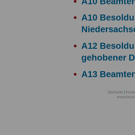
A10 Beamte
A10 Besold
Niedersachs
A12 Besoldu
gehobener D
A13 Beamten
A13 Besoldu
Startseite
|
Konta
www.besol
A14 a15 Bes
A14 Besoldu