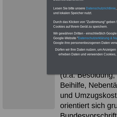
Wissenswer
Beamtinne
Lesen Sie bitte unsere
Datenschutzrichtlinie
,
und lokalen Speicher nutzt.
Beamte
Durch das Klicken von "Zustimmung" geben Sie
Cookies auf Ihrem Gerät zu speichern.
Das beliebte Ta
Wir gewähren Dritten - einschließlich Google -
Google-Website "
Datenschutzerklärung & N
"WISSENSWERT
Google ihre personenbezogenen Daten verw
Dürfen wir Ihre Daten nutzen, um Anzeigen 
und Beamte"
in
erheben Daten und verwenden Cookies, 
gesamte Beamte
(u.a. Besoldung
Beihilfe, Nebentä
und Umzugskost
orientiert sich g
Bundesvorschrif