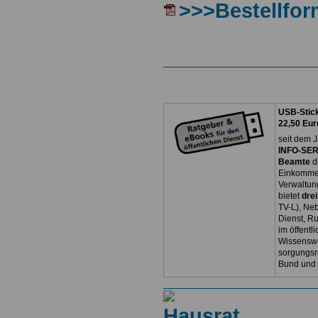
>>>Bestellfor
USB-Stick
22,50 Eur
seit dem J
INFO-SERV
Beamte
d
Einkommen
Verwaltun
bietet
dre
TV-L), Neb
Dienst, R
im öffentl
Wissenswe
sorgungsr
Bund und