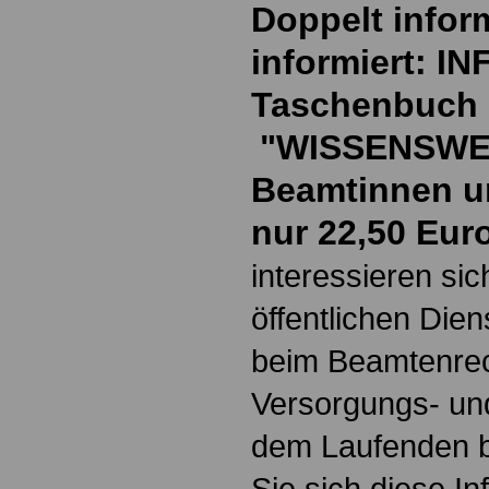
Doppelt inform
informiert: I
Taschenbuch
"WISSENSWE
Beamtinnen u
nur 22,50 Eur
interessieren si
öffentlichen Die
beim Beamtenrec
Versorgungs- und
dem Laufenden b
Sie sich diese I