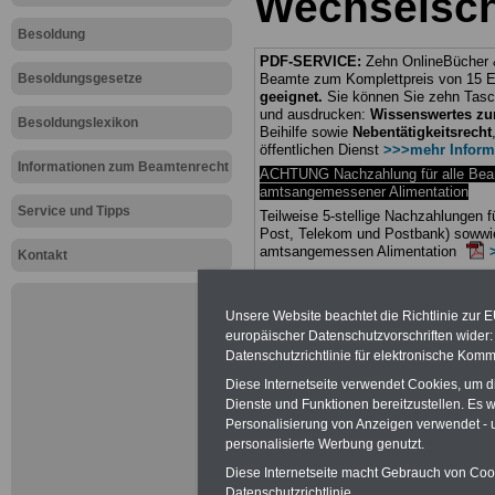
Wechselsch
Besoldung
PDF-SERVICE:
Zehn OnlineBücher &
Besoldungsgesetze
Beamte zum Komplettpreis von 15 Eu
geeignet.
Sie können Sie zehn Tasc
und ausdrucken:
Wissenswertes z
Besoldungslexikon
Beihilfe sowie
Nebentätigkeitsrecht
öffentlichen Dienst
>>>mehr Inform
Informationen zum Beamtenrecht
ACHTUNG Nachzahlung für alle Be
amtsangemessener Alimentation
Service und Tipps
Teilweise 5-stellige Nachzahlungen
Post, Telekom und Postbank) sowwie
amtsangemessen Alimentation
Kontakt
Hier die Sterbe
Unsere Website beachtet die Richtlinie zur 
abschließen!
europäischer Datenschutzvorschriften wide
Datenschutzrichtlinie für elektronische Komm
Diese Internetseite verwendet Cookies, um 
Dienste und Funktionen bereitzustellen. Es
Personalisierung von Anzeigen verwendet - un
Neu aufgele
personalisierte Werbung genutzt.
Diese Internetseite macht Gebrauch von Cooki
Datenschutzrichtlinie.