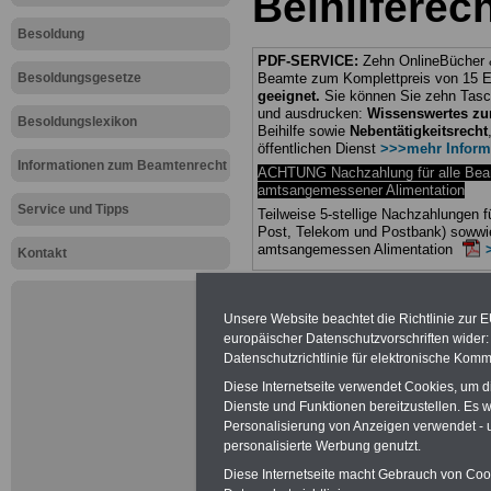
Beihilferec
Besoldung
PDF-SERVICE:
Zehn OnlineBücher &
Besoldungsgesetze
Beamte zum Komplettpreis von 15 Eu
geeignet.
Sie können Sie zehn Tasc
und ausdrucken:
Wissenswertes z
Besoldungslexikon
Beihilfe sowie
Nebentätigkeitsrecht
öffentlichen Dienst
>>>mehr Inform
Informationen zum Beamtenrecht
ACHTUNG Nachzahlung für alle Be
amtsangemessener Alimentation
Service und Tipps
Teilweise 5-stellige Nachzahlungen
Post, Telekom und Postbank) sowwie
amtsangemessen Alimentation
Kontakt
Hier die Sterbe
Unsere Website beachtet die Richtlinie zur 
abschließen!
europäischer Datenschutzvorschriften wide
Datenschutzrichtlinie für elektronische Komm
Diese Internetseite verwendet Cookies, um 
Dienste und Funktionen bereitzustellen. Es
Personalisierung von Anzeigen verwendet - un
Neu aufgele
personalisierte Werbung genutzt.
Diese Internetseite macht Gebrauch von Cooki