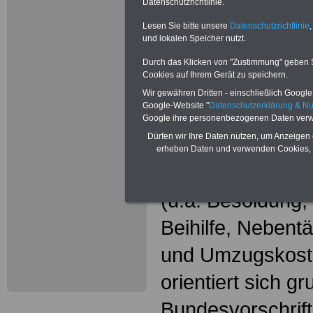
Wissenswer
Datenschutzrichtlinie.
Beamtinne
Lesen Sie bitte unsere
Datenschutzrichtlinie
,
und lokalen Speicher nutzt.
Beamte
Durch das Klicken von "Zustimmung" geben Sie
Cookies auf Ihrem Gerät zu speichern.
Das beliebte Ta
Wir gewähren Dritten - einschließlich Google -
Google-Website "
Datenschutzerklärung & N
"WISSENSWERT
Google ihre personenbezogenen Daten verw
Dürfen wir Ihre Daten nutzen, um Anzeigen 
und Beamte"
in
erheben Daten und verwenden Cookies, 
gesamte Beamte
(u.a. Besoldung
Beihilfe, Nebentä
und Umzugskost
orientiert sich g
Bundesvorschrif