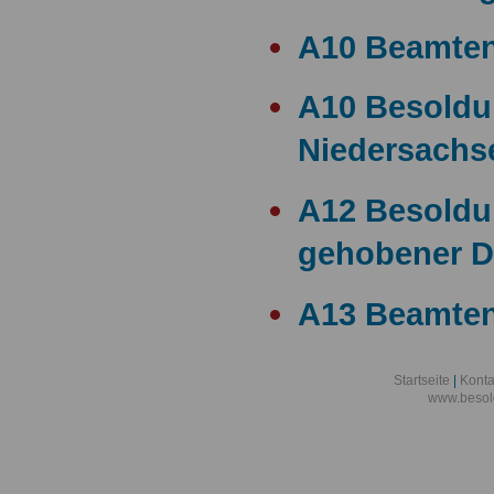
A10 Beamte
A10 Besold
Niedersachs
A12 Besoldu
gehobener D
A13 Beamten
A13 Besoldu
Startseite
|
Konta
www.besol
A14 a15 Bes
A14 Besoldu