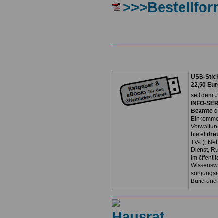
>>>Bestellfor
USB-Stick
22,50 Eur
seit dem J
INFO-SERV
Beamte
d
Einkommen
Verwaltun
bietet
dre
TV-L), Neb
Dienst, R
im öffentl
Wissenswe
sorgungsr
Bund und