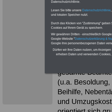
Neu aufgele
Datenschutzrichtlinie.
Wissenswer
Lesen Sie bitte unsere
Datenschutzrichtlinie
,
und lokalen Speicher nutzt.
Beamtinne
Durch das Klicken von "Zustimmung" geben Sie
Cookies auf Ihrem Gerät zu speichern.
Beamte
Wir gewähren Dritten - einschließlich Google -
Google-Website "
Datenschutzerklärung & N
Das beliebte Ta
Google ihre personenbezogenen Daten verw
Dürfen wir Ihre Daten nutzen, um Anzeigen 
"WISSENSWERT
erheben Daten und verwenden Cookies, 
und Beamte"
in
gesamte Beamte
(u.a. Besoldung
Beihilfe, Nebentä
und Umzugskost
orientiert sich g