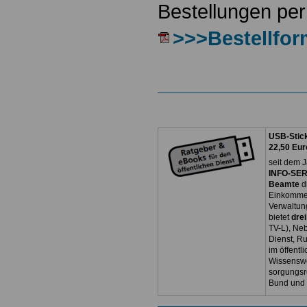
Bestellungen per
>>>Bestellfor
USB-Stick
22,50 Eur
seit dem J
INFO-SERV
Beamte
d
Einkommen
Verwaltun
bietet
dre
TV-L), Neb
Dienst, R
im öffentl
Wissenswe
sorgungsr
Bund und