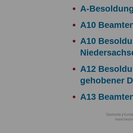
A-Besoldun
A10 Beamte
A10 Besold
Niedersachs
A12 Besoldu
gehobener D
A13 Beamten
A13 Besoldu
Startseite
|
Konta
www.besol
A14 a15 Bes