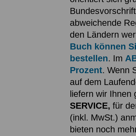
Bundesvorschrif
abweichende Reg
den Ländern werd
Buch können Sie
bestellen
. Im
AB
Prozent
. Wenn S
auf dem Laufende
liefern wir Ihne
SERVICE,
für de
(inkl. MwSt.) a
bieten noch mehr