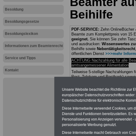
Beamter au
Besoldung
Beihilfe
Besoldungsgesetze
PDF-SERVICE:
Zehn OnlineBücher &
Besoldungslexikon
Beamte zum Komplettpreis von 15 Eu
geeignet.
Sie können Sie zehn Tasc
und ausdrucken:
Wissenswertes z
Informationen zum Beamtenrecht
Beihilfe sowie
Nebentätigkeitsrecht
öffentlichen Dienst
>>>mehr Inform
Service und Tipps
ACHTUNG Nachzahlung für alle Be
amtsangemessener Alimentation
Kontakt
Teilweise 5-stellige Nachzahlungen
Post, Telekom und Postbank) sowwie
amtsangemessen Alimentation
Unsere Website beachtet die Richtlinie zur 
Hier die Sterbe
europäischer Datenschutzvorschriften wide
Datenschutzrichtlinie für elektronische Komm
abschließen!
Diese Internetseite verwendet Cookies, um 
Dienste und Funktionen bereitzustellen. Es
Personalisierung von Anzeigen verwendet - un
personalisierte Werbung genutzt.
Diese Internetseite macht Gebrauch von Cooki