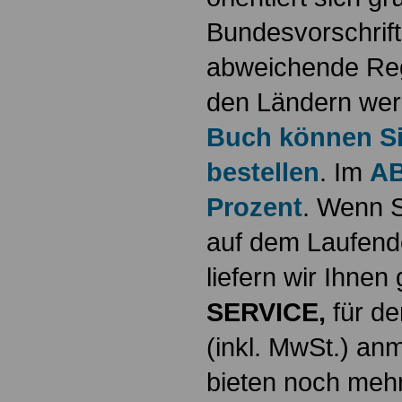
Bundesvorschrif
abweichende Reg
den Ländern werd
Buch können Sie
bestellen
. Im
AB
Prozent
. Wenn S
auf dem Laufende
liefern wir Ihne
SERVICE,
für de
(inkl. MwSt.) a
bieten noch mehr