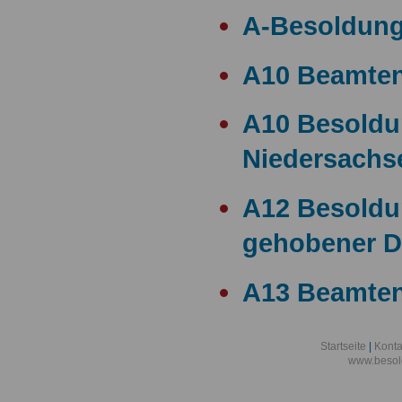
A-Besoldun
A10 Beamte
A10 Besold
Niedersachs
A12 Besoldu
gehobener D
A13 Beamten
A13 Besoldu
Startseite
|
Konta
www.besol
A14 a15 Bes