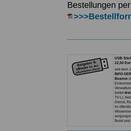
Bestellungen per
>>>Bestellfor
USB-Stick
22,50 Eur
seit dem J
INFO-SERV
Beamte
d
Einkommen
Verwaltun
bietet
dre
TV-L), Neb
Dienst, R
im öffentl
Wissenswe
sorgungsr
Bund und