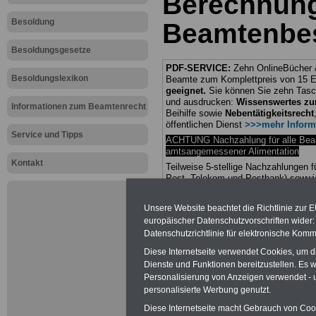
Berechnun
Besoldung
Beamtenbe
Besoldungsgesetze
PDF-SERVICE:
Zehn OnlineBücher &
Besoldungslexikon
Beamte zum Komplettpreis von 15 Eu
geeignet.
Sie können Sie zehn Tasc
und ausdrucken:
Wissenswertes z
Informationen zum Beamtenrecht
Beihilfe sowie
Nebentätigkeitsrecht
öffentlichen Dienst
>>>mehr Inform
Service und Tipps
ACHTUNG Nachzahlung für alle Be
amtsangemessener Alimentation
Kontakt
Teilweise 5-stellige Nachzahlungen
Post, Telekom und Postbank) sowwie
amtsangemessen Alimentation
Unsere Website beachtet die Richtlinie zur 
Hier die Sterbe
europäischer Datenschutzvorschriften wide
Datenschutzrichtlinie für elektronische Komm
abschließen!
Diese Internetseite verwendet Cookies, um 
Dienste und Funktionen bereitzustellen. Es
Personalisierung von Anzeigen verwendet - un
personalisierte Werbung genutzt.
Diese Internetseite macht Gebrauch von Cooki