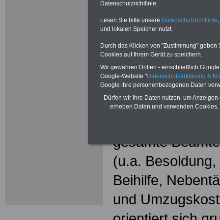
Neu aufgele
Datenschutzrichtlinie.
Wissenswer
Lesen Sie bitte unsere
Datenschutzrichtlinie
,
und lokalen Speicher nutzt.
Beamtinne
Durch das Klicken von "Zustimmung" geben Sie
Cookies auf Ihrem Gerät zu speichern.
Beamte
Wir gewähren Dritten - einschließlich Google -
Google-Website "
Datenschutzerklärung & N
Das beliebte Ta
Google ihre personenbezogenen Daten verw
Dürfen wir Ihre Daten nutzen, um Anzeigen 
"WISSENSWERT
erheben Daten und verwenden Cookies, 
und Beamte"
in
gesamte Beamte
(u.a. Besoldung
Beihilfe, Nebentä
und Umzugskost
orientiert sich g