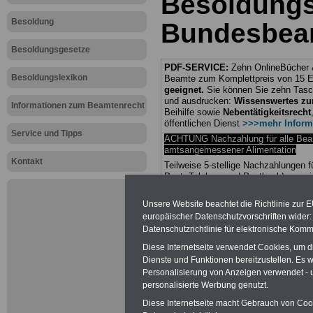
Besoldung
Besoldung
Bundesbea
Besoldungsgesetze
PDF-SERVICE:
Zehn OnlineBücher &
Besoldungslexikon
Beamte zum Komplettpreis von 15 Eu
geeignet.
Sie können Sie zehn Tasc
und ausdrucken:
Wissenswertes z
Informationen zum Beamtenrecht
Beihilfe sowie
Nebentätigkeitsrecht
öffentlichen Dienst
>>>mehr Inform
Service und Tipps
ACHTUNG Nachzahlung für alle Be
amtsangemessener Alimentation
Kontakt
Teilweise 5-stellige Nachzahlungen
Post, Telekom und Postbank) sowwie
amtsangemessen Alimentation
Unsere Website beachtet die Richtlinie zur 
Hier die Sterbe
europäischer Datenschutzvorschriften wide
Datenschutzrichtlinie für elektronische Komm
abschließen!
Diese Internetseite verwendet Cookies, um 
Dienste und Funktionen bereitzustellen. Es
Personalisierung von Anzeigen verwendet - un
personalisierte Werbung genutzt.
Diese Internetseite macht Gebrauch von Cooki