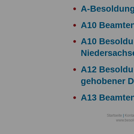
A-Besoldun
A10 Beamte
A10 Besold
Niedersachs
A12 Besoldu
gehobener D
A13 Beamten
A13 Besoldu
Startseite
|
Konta
www.besol
A14 a15 Bes