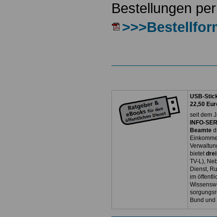
Bestellungen per
>>>Bestellfor
USB-Stick
22,50 Eur
seit dem J
INFO-SERV
Beamte
d
Einkommen
Verwaltun
bietet
dre
TV-L), Neb
Dienst, R
im öffentl
Wissenswe
sorgungsr
Bund und