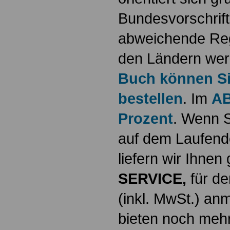
Bundesvorschrif
abweichende Reg
den Ländern werd
Buch können Sie
bestellen
. Im
AB
Prozent
. Wenn S
auf dem Laufende
liefern wir Ihne
SERVICE,
für de
(inkl. MwSt.) a
bieten noch mehr