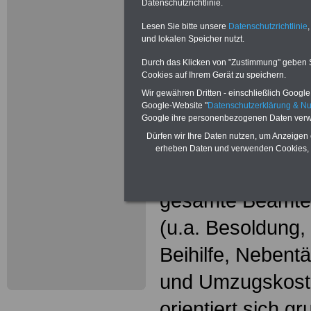
Neu aufgele
Datenschutzrichtlinie.
Wissenswer
Lesen Sie bitte unsere
Datenschutzrichtlinie
,
und lokalen Speicher nutzt.
Beamtinne
Durch das Klicken von "Zustimmung" geben Sie
Cookies auf Ihrem Gerät zu speichern.
Beamte
Wir gewähren Dritten - einschließlich Google -
Google-Website "
Datenschutzerklärung & N
Das beliebte Ta
Google ihre personenbezogenen Daten verw
Dürfen wir Ihre Daten nutzen, um Anzeigen 
"WISSENSWERT
erheben Daten und verwenden Cookies, 
und Beamte"
in
gesamte Beamte
(u.a. Besoldung
Beihilfe, Nebentä
und Umzugskost
orientiert sich g