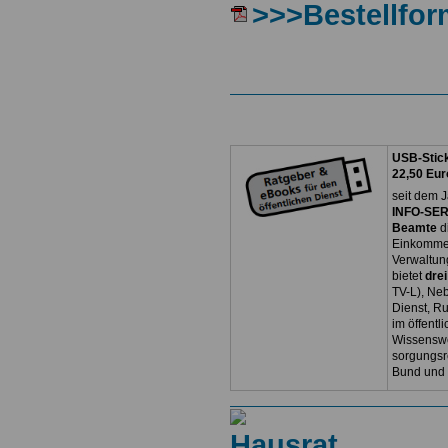
>>>Bestellfor
USB-Stick
22,50 Eur
seit dem J
INFO-SERV
Beamte
d
Einkommen
Verwaltun
bietet
dre
TV-L), Neb
Dienst, R
im öffentl
Wissenswe
sorgungsr
Bund und