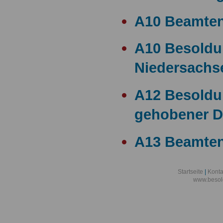
A10 Beamte
A10 Besold
Niedersachs
A12 Besoldu
gehobener D
A13 Beamten
A13 Besoldu
Startseite
|
Konta
www.besol
A14 a15 Bes
A14 Besoldu