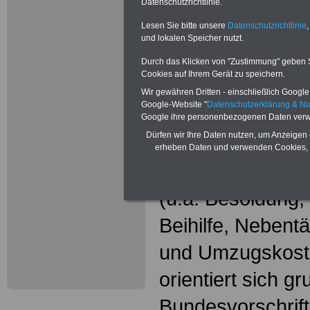
Wissenswer
Datenschutzrichtlinie.
Beamtinne
Lesen Sie bitte unsere
Datenschutzrichtlinie
,
und lokalen Speicher nutzt.
Beamte
Durch das Klicken von "Zustimmung" geben Sie
Cookies auf Ihrem Gerät zu speichern.
Das beliebte Ta
Wir gewähren Dritten - einschließlich Google -
Google-Website "
Datenschutzerklärung & N
"WISSENSWERT
Google ihre personenbezogenen Daten verw
Dürfen wir Ihre Daten nutzen, um Anzeigen 
und Beamte"
in
erheben Daten und verwenden Cookies, 
gesamte Beamte
(u.a. Besoldung
Beihilfe, Nebentä
und Umzugskost
orientiert sich g
Bundesvorschrif