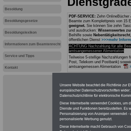
Dienstgrad
Besoldung
PDF-SERVICE:
Zehn OnlineBücher &
Besoldungsgesetze
Beamte zum Komplettpreis von 15 Eu
geeignet.
Sie können Sie zehn Tasc
und ausdrucken:
Wissenswertes z
Besoldungslexikon
Beihilfe sowie
Nebentätigkeitsrecht
öffentlichen Dienst
>>>mehr Inform
Informationen zum Beamtenrecht
ACHTUNG Nachzahlung für alle Be
amtsangemessener Alimentation
Service und Tipps
Teilweise 5-stellige Nachzahlungen
Post, Telekom und Postbank) sowwie
amtsangemessen Alimentation
Kontakt
Hier die Sterbe
Unsere Website beachtet die Richtlinie zur 
abschließen!
europäischer Datenschutzvorschriften wide
Datenschutzrichtlinie für elektronische Komm
Diese Internetseite verwendet Cookies, um 
Dienste und Funktionen bereitzustellen. Es
Personalisierung von Anzeigen verwendet - un
Neu aufgele
personalisierte Werbung genutzt.
Diese Internetseite macht Gebrauch von Cooki