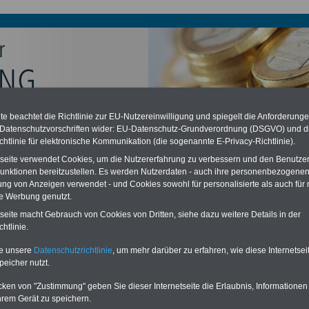
e beachtet die Richtlinie zur EU-Nutzereinwilligung und spiegelt die Anforderung
chzahlung auch für Ruhestandsbeamte (zu geringe Alimentation)
 Datenschutzvorschriften wider: EU-Datenschutz-Grundverordnung (DSGVO) und d
desverfassungsgericht hat die Berliner Landesbesoldung für verfassungs-
chtlinie für elektronische Kommunikation (die sogenannte E-Privacy-Richtlinie).
rklärt (Berlin muss bis
März 2027 eine Neuregelung der Besoldung
eßen). Auch beim Bund (Beamte & Ruhestandsbeamte) gibt es teilweise
tseite verwendet Cookies, um die Nutzererfahrung zu verbessern und den Benutze
chzahlungen (Medienberichten zufolge liegt diese für
alle (!) Beamte
unktionen bereitzustellen. Es werden Nutzerdaten - auch ihre personenbezogenen
n mind.
3.000 und 13.000 Euro
, Der INFO-SERVICE gibt hierzu eine
ung von Anzeigen verwendet - und Cookies sowohl für personalisierte als auch für 
re heraus, die unmittelbar nach dem Beschluss des Gesetzentwurfs der
te Werbung genutzt.
gierung vorgelegt wird (im II. Quartal.2026 >>>
zur (Vor)Bestellung der
re
.
tseite macht Gebrauch von Cookies von Dritten, siehe dazu weitere Details in der
htlinie.
te unsere
Datenschutzrichtlinie
, um mehr darüber zu erfahren, wie diese Internetse
rzahlung Besoldungsgruppe b 1
peicher nutzt.
cken von "Zustimmung" geben Sie dieser Internetseite die Erlaubnis, Informationen
ERVICE:
Zehn OnlineBücher & eBooks für den Öffentlichen Dienst oder
hrem Gerät zu speichern.
zum Komplettpreis von 15 Euro im Jahr -
auch für Landesbeamte