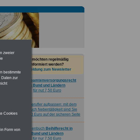
Nebenberufler aufpassen: mit dem
OnlineBuch Nebentätigkeit sind Sie
für nur 7,50 Euro auf der sicheren Seite
Taschenbuch
Beihilferecht in
Bund und Ländern
für nur 7,50 Euro
en zweier
ie
Sie möchten regelmäßig
informiert werden?
Anmeldung zum Newsletter
rn bestimmte
 Daten zur
Buch
Beamtenversorgungsrecht
nicht
in Bund und Ländern
für nut 7,50 Euro
Nebenberufler aufpassen: mit dem
OnlineBuch Nebentätigkeit sind Sie
ite Cookies
für nur 7,50 Euro auf der sicheren Seite
Taschenbuch
Beihilferecht in
 in Form von
Bund und Ländern
für nur 7,50 Euro