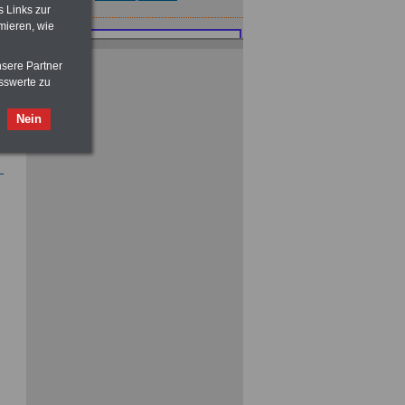
s Links zur
mieren, wie
nsere Partner
sswerte zu
Nein