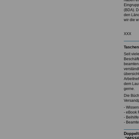
haben ei
Eingrupp
(BDA). D
den Länd
wir die w
XXX
Taschen
Seit vie
Beschäft
beamtenr
verständl
übersicht
Arbeitne
dem Lauf
gerne.
Die Büch
Versandp
- Wissen
- eBook 
- Beihil
- Beamte
Doppelt
"WISSE