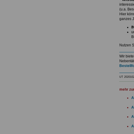
interess
(u.a. Be
Hier kö
ganzes J
I
u
B
Nutzen S
Wir biet
Nebentät
Bestellf
UT 202010
mehr zu
A
A
A
A