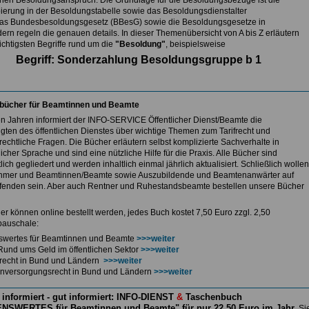
nen Besoldungsanspruch. Die Grundlage für die Besoldungsbezüge ist die
ierung in der Besoldungstabelle sowie das Besoldungsdienstalter
as Bundesbesoldungsgesetz (BBesG) sowie die Besoldungsgesetze in
ern regeln die genauen details. In dieser Themenübersicht von A bis Z erläutern
ichtigsten Begriffe rund um die
"Besoldung"
, beispielsweise
Begriff: Sonderzahlung Besoldungsgruppe b 1
bücher für Beamtinnen und Beamte
len Jahren informiert der INFO-SERVICE Öffentlicher Dienst/Beamte die
igten des öffentlichen Dienstes über wichtige Themen zum Tarifrecht und
echtliche Fragen. Die Bücher erläutern selbst komplizierte Sachverhalte in
icher Sprache und sind eine nützliche Hilfe für die Praxis. Alle Bücher sind
lich gegliedert und werden inhaltlich einmal jährlich aktualisiert. Schließlich wollen
hmer und Beamtinnen/Beamte sowie Auszubildende und Beamtenanwärter auf
enden sein. Aber auch Rentner und Ruhestandsbeamte bestellen unsere Bücher
er können online bestellt werden, jedes Buch kostet 7,50 Euro zzgl. 2,50
auschale:
swertes für Beamtinnen und Beamte
>>>weiter
Rund ums Geld im öffentlichen Sektor
>>>weiter
ferecht in Bund und Ländern
>>>weiter
nversorgungsrecht in Bund und Ländern
>>>weiter
 informiert - gut informiert: INFO-DIENST
&
Taschenbuch
NSWERTES für Beamtinnen und Beamte" für nur 22,50 Euro im Jahr
Si