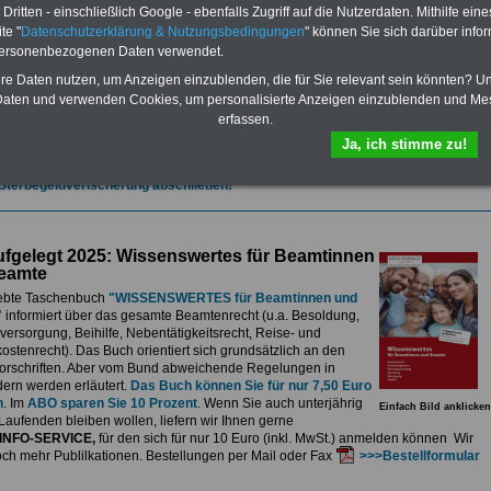
et.
Sie können Sie zehn Taschenbücher und eBooks herunterladen, lesen
ritten - einschließlich Google - ebenfalls Zugriff auf die Nutzerdaten. Mithilfe eine
sdrucken:
Wissenswertes zum Beamtenrecht
, Besoldung, Versorgung,
te "
Datenschutzerklärung & Nutzungsbedingungen
" können Sie sich darüber infor
e sowie
Nebentätigkeitsrecht
, Tarifrecht, Berufseinstieg und Frauen im
personenbezogenen Daten verwendet.
ichen Dienst
>>>mehr Informationen
G Nachzahlung für alle Beamtinnen und Beamten des Bundes wegen
hre Daten nutzen, um Anzeigen einzublenden, die für Sie relevant sein könnten? U
gemessener Alimentation
aten und verwenden Cookies, um personalisierte Anzeigen einzublenden und Me
erfassen.
se 5-stellige Nachzahlungen für Beamtinnen & Beamte im Bund (mit Bahn,
elekom und Postbank) sowwie einigen Ländern durch die Neuordnung der
Ja, ich stimme zu!
gemessen Alimentation
>>>zur (Vor)Bestellung
 Sterbegeldverischerung abschließen!
fgelegt 2025: Wissenswertes für Beamtinnen
eamte
ebte Taschenbuch
"WISSENSWERTES für Beamtinnen und
"
informiert über das gesamte Beamtenrecht (u.a. Besoldung,
ersorgung, Beihilfe, Nebentätigkeitsrecht, Reise- und
stenrecht). Das Buch orientiert sich grundsätzlich an den
rschriften. Aber vom Bund abweichende Regelungen in
ern werden erläutert.
Das Buch können Sie für nur 7,50 Euro
n
. Im
ABO sparen Sie 10 Prozent
. Wenn Sie auch unterjährig
Einfach Bild anklicken
Laufenden bleiben wollen, liefern wir Ihnen gerne
INFO-SERVICE,
für den sich für nur 10 Euro (inkl. MwSt.) anmelden können Wir
och mehr Publilkationen. Bestellungen per Mail oder Fax
>>>Bestellformular