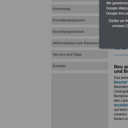
geeign
Wir gewähren D
und au
Google-Websi
Besoldung
Beihilf
Google ihre 
öffentl
Besoldungsgesetze
ACHTUN
Dürfen wir I
amtsan
erheben D
Teilwei
Besoldungslexikon
Post, T
amtsan
Informationen zum Beamtenrecht
Hier die
Service und Tipps
Kontakt
Neu au
und B
Das beli
Beamte
Beamtenv
Umzugsko
Bundesvo
den Länd
bestelle
auf dem 
unseren
bieten n