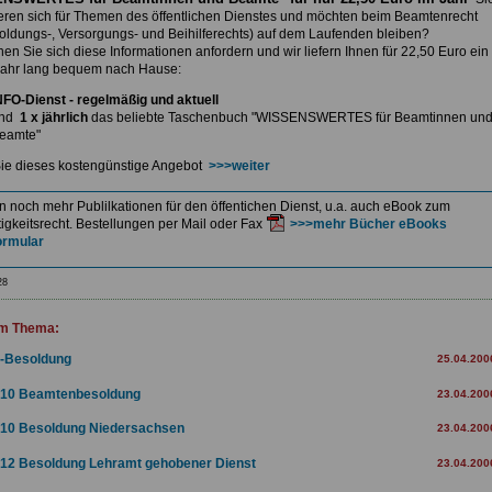
ieren sich für Themen des öffentlichen Dienstes und möchten beim Beamtenrecht
soldungs-, Versorgungs- und Beihilferechts) auf dem Laufenden bleiben?
nnen
Sie sich diese Informationen anfordern und wir liefern Ihnen
für 22,50 Euro ein
ahr lang bequem nach Hause:
NFO-Dienst - regelmäßig und aktuell
nd
1 x jährlich
das beliebte Taschenbuch
"WISSENSWERTES für Beamtinnen un
eamte"
ie dieses kostengünstige Angebot
>>>weiter
en noch mehr Publilkationen für den öffentichen Dienst, u.a. auch eBook zum
igkeitsrecht. Bestellungen per Mail oder Fax
>>>mehr Bücher eBooks
ormular
28
m Thema:
-Besoldung
25.04.200
10 Beamtenbesoldung
23.04.200
10 Besoldung Niedersachsen
23.04.200
12 Besoldung Lehramt gehobener Dienst
23.04.200