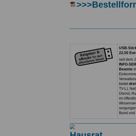
>>>Bestellfor
USB-Stick
22,50 Eur
seit dem J
INFO-SERV
Beamte
d
Einkommen
Verwaltun
bietet
dre
TV-L), Neb
Dienst, R
im öffentl
Wissenswe
sorgungsr
Bund und