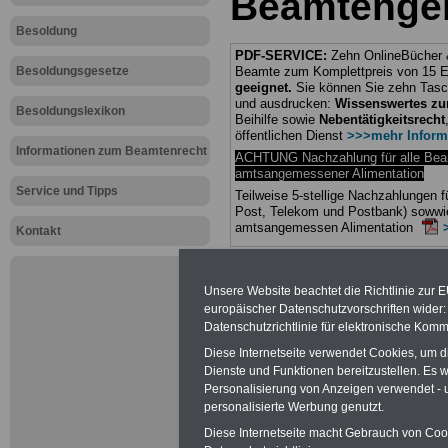
Beamtengeh
Besoldung
PDF-SERVICE:
Zehn OnlineBücher &
Besoldungsgesetze
Beamte zum Komplettpreis von 15 Eu
geeignet.
Sie können Sie zehn Tasc
und ausdrucken:
Wissenswertes z
Besoldungslexikon
Beihilfe sowie
Nebentätigkeitsrecht
öffentlichen Dienst
>>>mehr Inform
Informationen zum Beamtenrecht
ACHTUNG Nachzahlung für alle Be
amtsangemessener Alimentation
Service und Tipps
Teilweise 5-stellige Nachzahlungen
Post, Telekom und Postbank) sowwie
amtsangemessen Alimentation
Kontakt
Hier die Sterbe
Unsere Website beachtet die Richtlinie zur 
abschließen!
europäischer Datenschutzvorschriften wide
Datenschutzrichtlinie für elektronische Komm
Diese Internetseite verwendet Cookies, um 
Dienste und Funktionen bereitzustellen. Es
Personalisierung von Anzeigen verwendet - un
Neu aufgele
personalisierte Werbung genutzt.
Diese Internetseite macht Gebrauch von Cooki