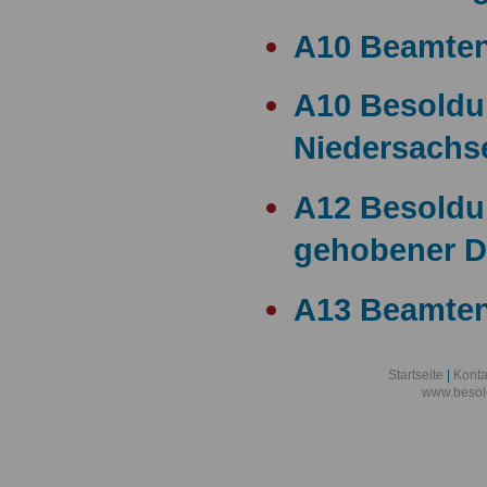
A10 Beamte
A10 Besold
Niedersachs
A12 Besoldu
gehobener D
A13 Beamten
A13 Besoldu
Startseite
|
Konta
www.besol
A14 a15 Bes
A14 Besoldu