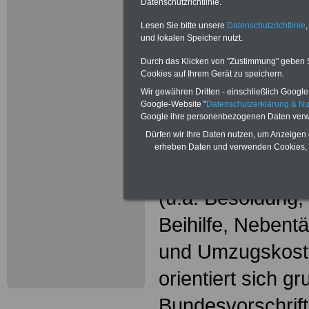
Wissenswer
Datenschutzrichtlinie.
Beamtinne
Lesen Sie bitte unsere
Datenschutzrichtlinie
,
und lokalen Speicher nutzt.
Beamte
Durch das Klicken von "Zustimmung" geben Sie
Cookies auf Ihrem Gerät zu speichern.
Das beliebte Ta
Wir gewähren Dritten - einschließlich Google -
Google-Website "
Datenschutzerklärung & N
"WISSENSWERT
Google ihre personenbezogenen Daten verw
Dürfen wir Ihre Daten nutzen, um Anzeigen 
und Beamte"
in
erheben Daten und verwenden Cookies, 
gesamte Beamte
(u.a. Besoldung
Beihilfe, Nebentä
und Umzugskost
orientiert sich g
Bundesvorschrif