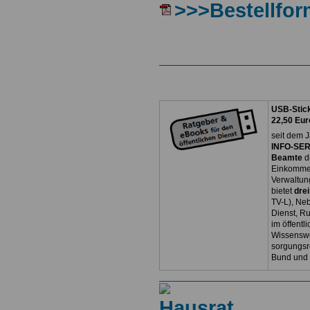
>>>Bestellfor
USB-Stick
22,50 Eur
seit dem J
INFO-SERV
Beamte
d
Einkommen
Verwaltun
bietet
dre
TV-L), Neb
Dienst, R
im öffentl
Wissenswe
sorgungsr
Bund und