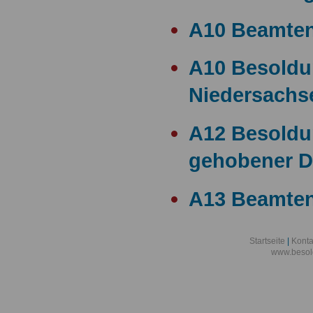
A10 Beamte
A10 Besold
Niedersachs
A12 Besoldu
gehobener D
A13 Beamten
A13 Besoldu
Startseite
|
Konta
www.besol
A14 a15 Bes
A14 Besoldu