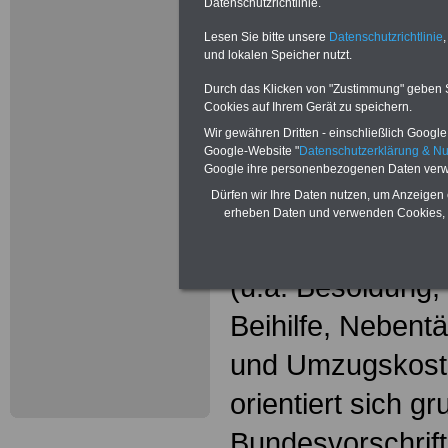
Wissenswer
Datenschutzrichtlinie.
Beamtinne
Lesen Sie bitte unsere
Datenschutzrichtlinie
,
und lokalen Speicher nutzt.
Beamte
Durch das Klicken von "Zustimmung" geben Sie
Cookies auf Ihrem Gerät zu speichern.
Das beliebte Ta
Wir gewähren Dritten - einschließlich Google -
Google-Website "
Datenschutzerklärung & N
"WISSENSWERT
Google ihre personenbezogenen Daten verw
Dürfen wir Ihre Daten nutzen, um Anzeigen 
und Beamte"
in
erheben Daten und verwenden Cookies, 
gesamte Beamte
(u.a. Besoldung
Beihilfe, Nebentä
und Umzugskost
orientiert sich g
Bundesvorschrif