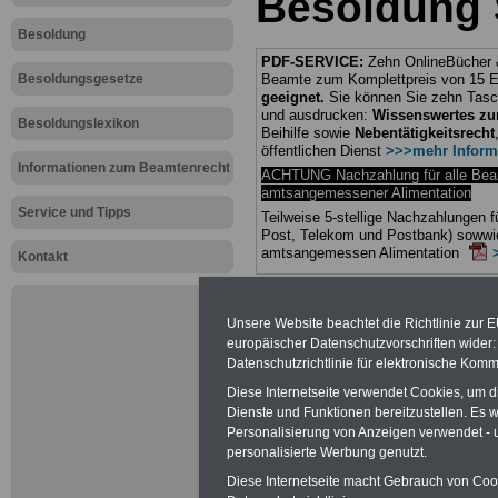
Besoldung 
Besoldung
PDF-SERVICE:
Zehn OnlineBücher &
Besoldungsgesetze
Beamte zum Komplettpreis von 15 Eu
geeignet.
Sie können Sie zehn Tasc
und ausdrucken:
Wissenswertes z
Besoldungslexikon
Beihilfe sowie
Nebentätigkeitsrecht
öffentlichen Dienst
>>>mehr Inform
Informationen zum Beamtenrecht
ACHTUNG Nachzahlung für alle Be
amtsangemessener Alimentation
Service und Tipps
Teilweise 5-stellige Nachzahlungen
Post, Telekom und Postbank) sowwie
amtsangemessen Alimentation
Kontakt
Hier die Sterbe
Unsere Website beachtet die Richtlinie zur 
abschließen!
europäischer Datenschutzvorschriften wide
Datenschutzrichtlinie für elektronische Komm
Diese Internetseite verwendet Cookies, um 
Dienste und Funktionen bereitzustellen. Es
Personalisierung von Anzeigen verwendet - un
Neu aufgele
personalisierte Werbung genutzt.
Diese Internetseite macht Gebrauch von Cooki