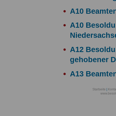
A10 Beamte
A10 Besold
Niedersachs
A12 Besoldu
gehobener D
A13 Beamten
A13 Besoldu
Startseite
|
Konta
www.besol
A14 a15 Bes
A14 Besoldu