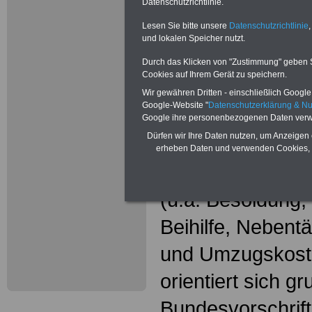
Wissenswer
Datenschutzrichtlinie.
Beamtinne
Lesen Sie bitte unsere
Datenschutzrichtlinie
,
und lokalen Speicher nutzt.
Beamte
Durch das Klicken von "Zustimmung" geben Sie
Cookies auf Ihrem Gerät zu speichern.
Das beliebte Ta
Wir gewähren Dritten - einschließlich Google -
Google-Website "
Datenschutzerklärung & N
"WISSENSWERT
Google ihre personenbezogenen Daten verw
Dürfen wir Ihre Daten nutzen, um Anzeigen 
und Beamte"
in
erheben Daten und verwenden Cookies, 
gesamte Beamte
(u.a. Besoldung
Beihilfe, Nebentä
und Umzugskost
orientiert sich g
Bundesvorschrif