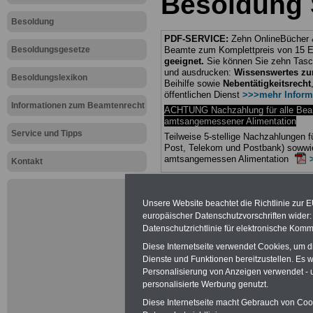
Besoldung 
Besoldung
PDF-SERVICE:
Zehn OnlineBücher &
Besoldungsgesetze
Beamte zum Komplettpreis von 15 Eu
geeignet.
Sie können Sie zehn Tasc
und ausdrucken:
Wissenswertes z
Besoldungslexikon
Beihilfe sowie
Nebentätigkeitsrecht
öffentlichen Dienst
>>>mehr Inform
Informationen zum Beamtenrecht
ACHTUNG Nachzahlung für alle Be
amtsangemessener Alimentation
Service und Tipps
Teilweise 5-stellige Nachzahlungen
Post, Telekom und Postbank) sowwie
amtsangemessen Alimentation
Kontakt
Hier die Sterbe
Unsere Website beachtet die Richtlinie zur 
abschließen!
europäischer Datenschutzvorschriften wide
Datenschutzrichtlinie für elektronische Komm
Diese Internetseite verwendet Cookies, um 
Dienste und Funktionen bereitzustellen. Es
Personalisierung von Anzeigen verwendet - un
Neu aufgele
personalisierte Werbung genutzt.
Diese Internetseite macht Gebrauch von Cooki