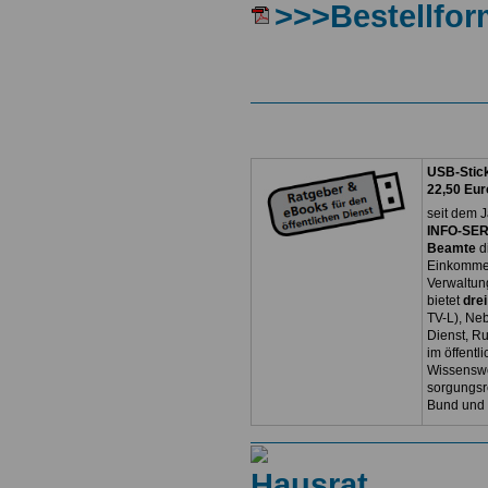
>>>Bestellfor
USB-Stick
22,50 Eur
seit dem J
INFO-SERV
Beamte
d
Einkommen
Verwaltun
bietet
dre
TV-L), Neb
Dienst, R
im öffentl
Wissenswe
sorgungsr
Bund und