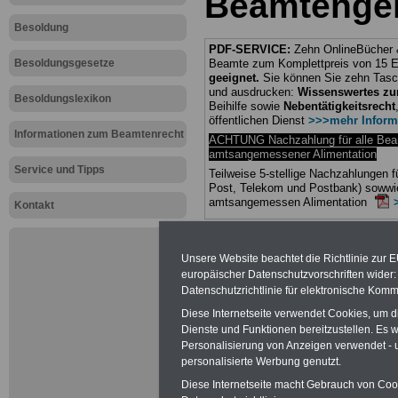
Beamtengeh
Besoldung
PDF-SERVICE:
Zehn OnlineBücher &
Besoldungsgesetze
Beamte zum Komplettpreis von 15 Eu
geeignet.
Sie können Sie zehn Tasc
und ausdrucken:
Wissenswertes z
Besoldungslexikon
Beihilfe sowie
Nebentätigkeitsrecht
öffentlichen Dienst
>>>mehr Inform
Informationen zum Beamtenrecht
ACHTUNG Nachzahlung für alle Be
amtsangemessener Alimentation
Service und Tipps
Teilweise 5-stellige Nachzahlungen
Post, Telekom und Postbank) sowwie
amtsangemessen Alimentation
Kontakt
Hier die Sterbe
Unsere Website beachtet die Richtlinie zur 
abschließen!
europäischer Datenschutzvorschriften wide
Datenschutzrichtlinie für elektronische Komm
Diese Internetseite verwendet Cookies, um 
Dienste und Funktionen bereitzustellen. Es
Personalisierung von Anzeigen verwendet - un
Neu aufgele
personalisierte Werbung genutzt.
Diese Internetseite macht Gebrauch von Cooki