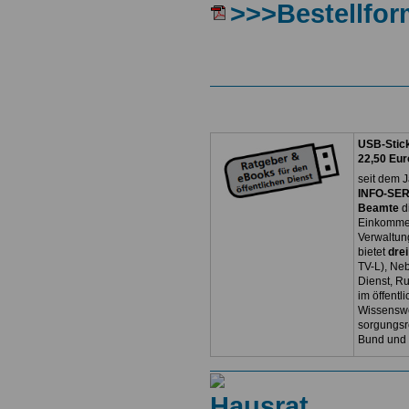
>>>Bestellfor
USB-Stick
22,50 Eur
seit dem J
INFO-SERV
Beamte
d
Einkommen
Verwaltun
bietet
dre
TV-L), Neb
Dienst, R
im öffentl
Wissenswe
sorgungsr
Bund und