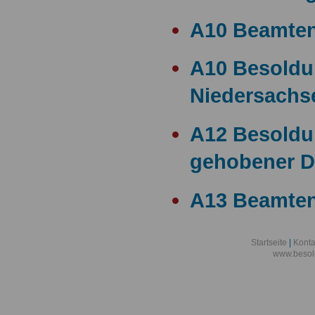
A10 Beamte
A10 Besold
Niedersachs
A12 Besoldu
gehobener D
A13 Beamten
A13 Besoldu
Startseite
|
Konta
www.besol
A14 a15 Bes
A14 Besoldu