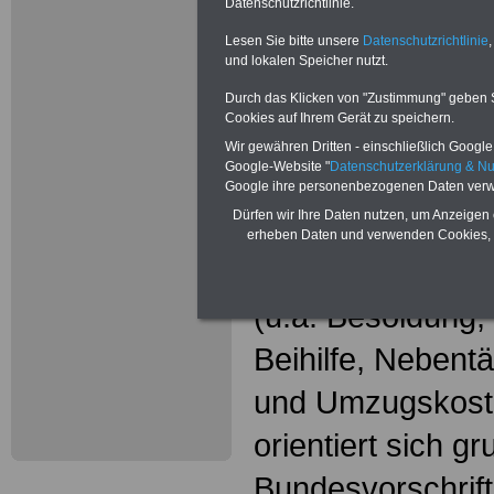
Wissenswer
Datenschutzrichtlinie.
Beamtinne
Lesen Sie bitte unsere
Datenschutzrichtlinie
,
und lokalen Speicher nutzt.
Beamte
Durch das Klicken von "Zustimmung" geben Sie
Cookies auf Ihrem Gerät zu speichern.
Das beliebte Ta
Wir gewähren Dritten - einschließlich Google -
Google-Website "
Datenschutzerklärung & N
"WISSENSWERT
Google ihre personenbezogenen Daten verw
Dürfen wir Ihre Daten nutzen, um Anzeigen 
und Beamte"
in
erheben Daten und verwenden Cookies, 
gesamte Beamte
(u.a. Besoldung
Beihilfe, Nebentä
und Umzugskost
orientiert sich g
Bundesvorschrif