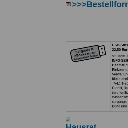
>>>Bestellfor
USB-Stick
22,50 Eur
seit dem J
INFO-SERV
Beamte
d
Einkommen
Verwaltun
bietet
dre
TV-L), Neb
Dienst, R
im öffentl
Wissenswe
sorgungsr
Bund und