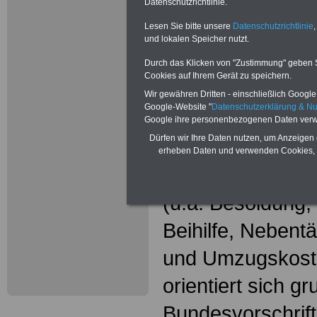
Wissenswer
Datenschutzrichtlinie.
Beamtinne
Lesen Sie bitte unsere
Datenschutzrichtlinie
,
und lokalen Speicher nutzt.
Beamte
Durch das Klicken von "Zustimmung" geben Sie
Cookies auf Ihrem Gerät zu speichern.
Das beliebte Ta
Wir gewähren Dritten - einschließlich Google -
Google-Website "
Datenschutzerklärung & N
"WISSENSWERT
Google ihre personenbezogenen Daten verw
Dürfen wir Ihre Daten nutzen, um Anzeigen 
und Beamte"
in
erheben Daten und verwenden Cookies, 
gesamte Beamte
(u.a. Besoldung
Beihilfe, Nebentä
und Umzugskost
orientiert sich g
Bundesvorschrif