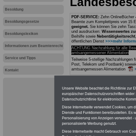
Landesbes
Besoldung
PDF-SERVICE:
Zehn OnlineBücher &
Besoldungsgesetze
Beamte zum Komplettpreis von 15 Eu
geeignet.
Sie können Sie zehn Tasc
und ausdrucken:
Wissenswertes z
Besoldungslexikon
Beihilfe sowie
Nebentätigkeitsrecht
öffentlichen Dienst
>>>mehr Inform
Informationen zum Beamtenrecht
ACHTUNG Nachzahlung für alle Be
amtsangemessener Alimentation
Service und Tipps
Teilweise 5-stellige Nachzahlungen
Post, Telekom und Postbank) sowwie
amtsangemessen Alimentation
Kontakt
Hier die Sterbe
Unsere Website beachtet die Richtlinie zur 
abschließen!
europäischer Datenschutzvorschriften wide
Datenschutzrichtlinie für elektronische Komm
Diese Internetseite verwendet Cookies, um 
Dienste und Funktionen bereitzustellen. Es
Personalisierung von Anzeigen verwendet - un
Neu aufgele
personalisierte Werbung genutzt.
Diese Internetseite macht Gebrauch von Cooki