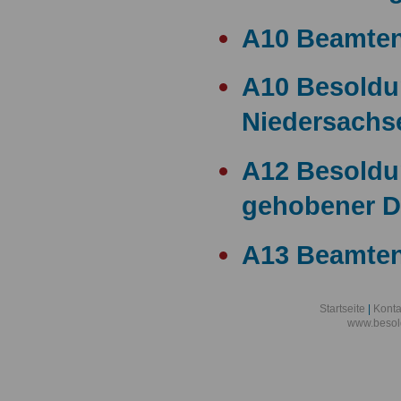
A10 Beamte
A10 Besold
Niedersachs
A12 Besoldu
gehobener D
A13 Beamten
A13 Besoldu
Startseite
|
Konta
www.besol
A14 a15 Bes
A14 Besoldu