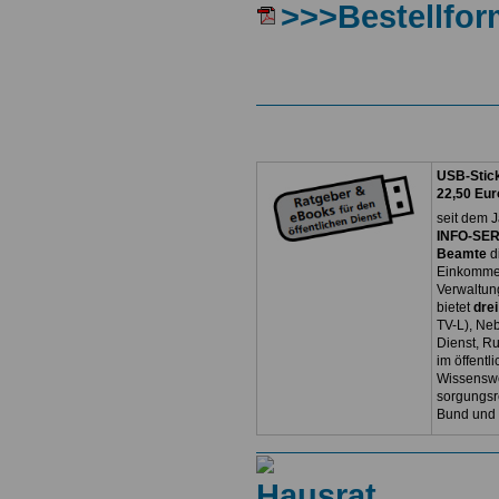
>>>Bestellfor
USB-Stick
22,50 Eur
seit dem J
INFO-SERV
Beamte
d
Einkommen
Verwaltun
bietet
dre
TV-L), Neb
Dienst, R
im öffentl
Wissenswe
sorgungsr
Bund und