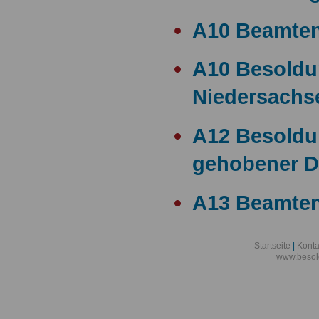
A10 Beamte
A10 Besold
Niedersachs
A12 Besoldu
gehobener D
A13 Beamten
A13 Besoldu
Startseite
|
Konta
www.besol
A14 a15 Bes
A14 Besoldu