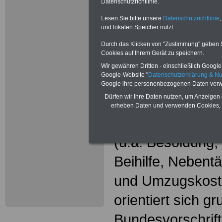
Wissenswer
Datenschutzrichtlinie.
Beamtinne
Lesen Sie bitte unsere
Datenschutzrichtlinie
,
und lokalen Speicher nutzt.
Beamte
Durch das Klicken von "Zustimmung" geben Sie
Cookies auf Ihrem Gerät zu speichern.
Das beliebte Ta
Wir gewähren Dritten - einschließlich Google -
Google-Website "
Datenschutzerklärung & N
"WISSENSWERT
Google ihre personenbezogenen Daten verw
Dürfen wir Ihre Daten nutzen, um Anzeigen 
und Beamte"
in
erheben Daten und verwenden Cookies, 
gesamte Beamte
(u.a. Besoldung
Beihilfe, Nebentä
und Umzugskost
orientiert sich g
Bundesvorschrif