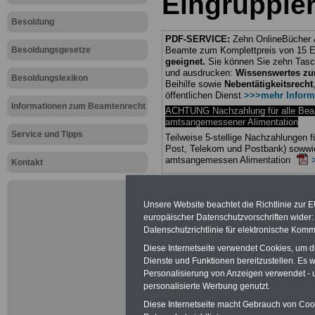
Eingruppie
Besoldung
PDF-SERVICE:
Zehn OnlineBücher &
Besoldungsgesetze
Beamte zum Komplettpreis von 15 Eu
geeignet.
Sie können Sie zehn Tasc
und ausdrucken:
Wissenswertes z
Besoldungslexikon
Beihilfe sowie
Nebentätigkeitsrecht
öffentlichen Dienst
>>>mehr Inform
Informationen zum Beamtenrecht
ACHTUNG Nachzahlung für alle Be
amtsangemessener Alimentation
Service und Tipps
Teilweise 5-stellige Nachzahlungen
Post, Telekom und Postbank) sowwie
amtsangemessen Alimentation
Kontakt
Hier die Sterbe
Unsere Website beachtet die Richtlinie zur 
abschließen!
europäischer Datenschutzvorschriften wide
Datenschutzrichtlinie für elektronische Komm
Diese Internetseite verwendet Cookies, um 
Dienste und Funktionen bereitzustellen. Es
Personalisierung von Anzeigen verwendet - un
Neu aufgele
personalisierte Werbung genutzt.
Diese Internetseite macht Gebrauch von Cooki