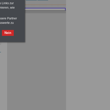
s Links zur
mieren, wie
nsere Partner
sswerte zu
Nein