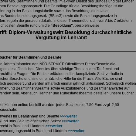
 zwei Mio. Beamtinnen und Beamte im aktiven Dienst des Bundes und der Länder
nen Besoldungsanspruch. Die Grundlage für die Besoldungsbezüge ist die
ierung in der Besoldungstabelle sowie das Besoldungsdienstalter
as Bundesbesoldungsgesetz (BBesG) sowie die Besoldungsgesetze in
ern regeln die genauen details. In dieser Themenübersicht von A bis Z erläutern
ichtigsten Begriffe rund um die
"Besoldung"
, beispielsweise
riff: Diplom-Verwaltungswirt Besoldung durchschnittliche
Vergütung im Lehramt
bücher für Beamtinnen und Beamte
len Jahren informiert der INFO-SERVICE Öffentlicher Dienst/Beamte die
igten des öffentlichen Dienstes über wichtige Themen zum Tarifrecht und
echtliche Fragen. Die Bücher erläutern selbst komplizierte Sachverhalte in
icher Sprache und sind eine nützliche Hilfe für die Praxis. Alle Bücher sind
lich gegliedert und werden inhaltlich einmal jährlich aktualisiert. Schließlich wollen
hmer und Beamtinnen/Beamte sowie Auszubildende und Beamtenanwärter auf
enden sein. Aber auch Rentner und Ruhestandsbeamte bestellen unsere Bücher
er können online bestellt werden, jedes Buch kostet 7,50 Euro zzgl. 2,50
auschale:
swertes für Beamtinnen und Beamte
>>>weiter
Rund ums Geld im öffentlichen Sektor
>>>weiter
ferecht in Bund und Ländern
>>>weiter
nversorgungsrecht in Bund und Ländern
>>>weiter