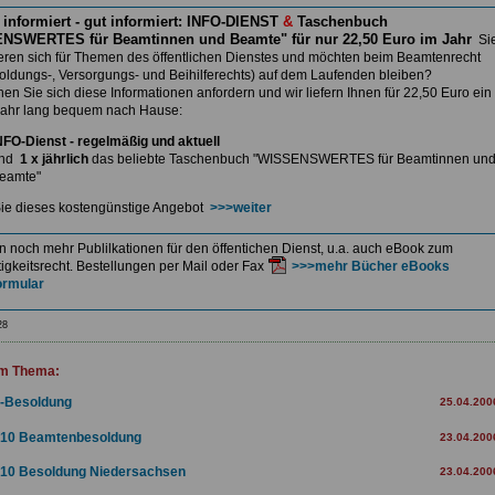
 informiert - gut informiert: INFO-DIENST
&
Taschenbuch
NSWERTES für Beamtinnen und Beamte" für nur 22,50 Euro im Jahr
Si
ieren sich für Themen des öffentlichen Dienstes und möchten beim Beamtenrecht
soldungs-, Versorgungs- und Beihilferechts) auf dem Laufenden bleiben?
nnen
Sie sich diese Informationen anfordern und wir liefern Ihnen
für 22,50 Euro ein
ahr lang bequem nach Hause:
NFO-Dienst - regelmäßig und aktuell
nd
1 x jährlich
das beliebte Taschenbuch
"WISSENSWERTES für Beamtinnen un
eamte"
ie dieses kostengünstige Angebot
>>>weiter
en noch mehr Publilkationen für den öffentichen Dienst, u.a. auch eBook zum
igkeitsrecht. Bestellungen per Mail oder Fax
>>>mehr Bücher eBooks
ormular
28
m Thema:
-Besoldung
25.04.200
10 Beamtenbesoldung
23.04.200
10 Besoldung Niedersachsen
23.04.200