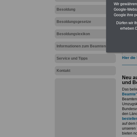
Beamte 
Wir gewähren D
geeign
Google-Websi
Besoldung
und au
Google ihre 
Beihilf
öffentl
Besoldungsgesetze
Dürfen wir I
ACHTUN
erheben D
amtsan
Besoldungslexikon
Teilwei
Post, T
Informationen zum Beamtenrecht
amtsan
Hier die
Service und Tipps
Kontakt
Neu au
und B
Das beli
Beamte
Beamtenv
Umzugsko
Bundesvo
den Länd
bestelle
auf dem 
unseren
bieten n