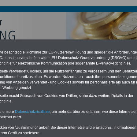
e beachtet die Richtlinie zur EU-Nutzereinwilligung und spiegelt die Anforderung
chzahlung auch für Ruhestandsbeamte (zu geringe Alimentation)
 Datenschutzvorschriften wider: EU-Datenschutz-Grundverordnung (DSGVO) und d
desverfassungsgericht hat die Berliner Landesbesoldung für verfassungs-
chtlinie für elektronische Kommunikation (die sogenannte E-Privacy-Richtlinie).
rklärt (Berlin muss bis
März 2027 eine Neuregelung der Besoldung
eßen). Auch beim Bund (Beamte & Ruhestandsbeamte) gibt es teilweise
tseite verwendet Cookies, um die Nutzererfahrung zu verbessern und den Benutze
chzahlungen (Medienberichten zufolge liegt diese für
alle (!) Beamte
unktionen bereitzustellen. Es werden Nutzerdaten - auch ihre personenbezogenen
n mind.
3.000 und 13.000 Euro
, Der INFO-SERVICE gibt hierzu eine
ung von Anzeigen verwendet - und Cookies sowohl für personalisierte als auch für 
re heraus, die unmittelbar nach dem Beschluss des Gesetzentwurfs der
te Werbung genutzt.
gierung vorgelegt wird (im II. Quartal.2026 >>>
zur (Vor)Bestellung der
re
.
tseite macht Gebrauch von Cookies von Dritten, siehe dazu weitere Details in der
htlinie.
te unsere
Datenschutzrichtlinie
, um mehr darüber zu erfahren, wie diese Internetse
-Verwaltungswirt Besoldung durchschnittliche Vergütung
peicher nutzt.
hramt
cken von "Zustimmung" geben Sie dieser Internetseite die Erlaubnis, Informationen
hrem Gerät zu speichern.
ERVICE:
Zehn OnlineBücher & eBooks für den Öffentlichen Dienst oder