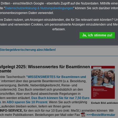
zum Komplettpreis von 15 Euro im Jahr -
auch für Landesbeamte
ritten - einschließlich Google - ebenfalls Zugriff auf die Nutzerdaten. Mithilfe eine
et.
Sie können Sie zehn Taschenbücher und eBooks herunterladen, lesen
te "
Datenschutzerklärung & Nutzungsbedingungen
" können Sie sich darüber infor
sdrucken:
Wissenswertes zum Beamtenrecht
, Besoldung, Versorgung,
personenbezogenen Daten verwendet.
e sowie
Nebentätigkeitsrecht
, Tarifrecht, Berufseinstieg und Frauen im
ichen Dienst
>>>mehr Informationen
hre Daten nutzen, um Anzeigen einzublenden, die für Sie relevant sein könnten? U
G Nachzahlung für alle Beamtinnen und Beamten des Bundes wegen
aten und verwenden Cookies, um personalisierte Anzeigen einzublenden und Me
gemessener Alimentation
erfassen.
se 5-stellige Nachzahlungen für Beamtinnen & Beamte im Bund (mit Bahn,
Ja, ich stimme zu!
elekom und Postbank) sowwie einigen Ländern durch die Neuordnung der
gemessen Alimentation
>>>zur (Vor)Bestellung
 Sterbegeldverischerung abschließen!
fgelegt 2025: Wissenswertes für Beamtinnen
eamte
ebte Taschenbuch
"WISSENSWERTES für Beamtinnen und
"
informiert über das gesamte Beamtenrecht (u.a. Besoldung,
ersorgung, Beihilfe, Nebentätigkeitsrecht, Reise- und
stenrecht). Das Buch orientiert sich grundsätzlich an den
rschriften. Aber vom Bund abweichende Regelungen in
ern werden erläutert.
Das Buch können Sie für nur 7,50 Euro
n
. Im
ABO sparen Sie 10 Prozent
. Wenn Sie auch unterjährig
Einfach Bild anklicken
Laufenden bleiben wollen, liefern wir Ihnen gerne
INFO-SERVICE,
für den sich für nur 10 Euro (inkl. MwSt.) anmelden können Wir
och mehr Publilkationen. Bestellungen per Mail oder Fax
>>>Bestellformular