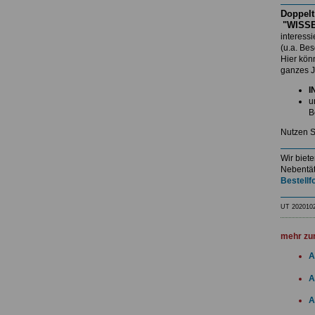
Doppelt
"WISSE
interess
(u.a. Be
Hier kö
ganzes J
I
u
B
Nutzen S
Wir biet
Nebentät
Bestellf
UT 202010
mehr zu
A
A
A