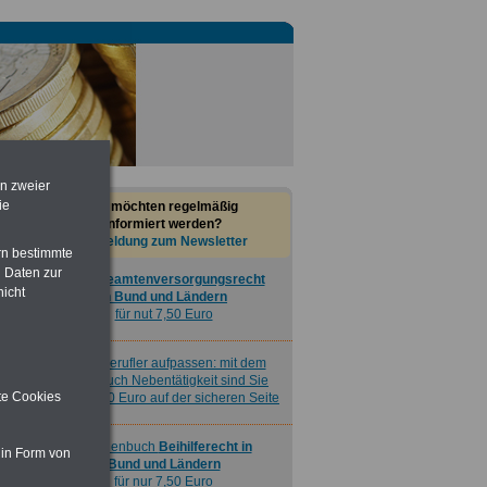
Nebenberufler aufpassen: mit dem
OnlineBuch Nebentätigkeit sind Sie
für nur 7,50 Euro auf der sicheren Seite
Taschenbuch
Beihilferecht in
Bund und Ländern
für nur 7,50 Euro
en zweier
ie
Sie möchten regelmäßig
informiert werden?
Anmeldung zum Newsletter
rn bestimmte
 Daten zur
Buch
Beamtenversorgungsrecht
nicht
in Bund und Ländern
für nut 7,50 Euro
Nebenberufler aufpassen: mit dem
OnlineBuch Nebentätigkeit sind Sie
ite Cookies
für nur 7,50 Euro auf der sicheren Seite
Taschenbuch
Beihilferecht in
 in Form von
Bund und Ländern
für nur 7,50 Euro