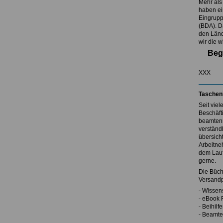
Mehr als
haben ei
Eingrupp
(BDA). D
den Länd
wir die w
Beg
XXX
Taschen
Seit vie
Beschäft
beamtenr
verständl
übersicht
Arbeitne
dem Lauf
gerne.
Die Büch
Versandp
- Wissen
- eBook 
- Beihil
- Beamte