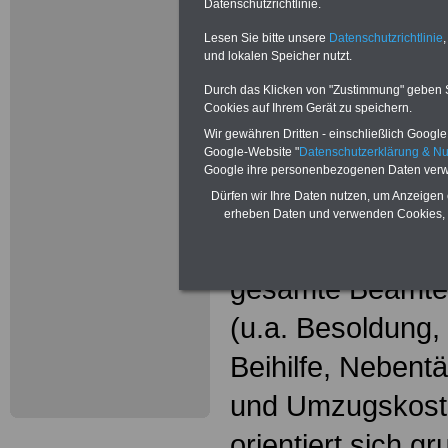
Neu aufgele
Datenschutzrichtlinie.
Wissenswer
Lesen Sie bitte unsere
Datenschutzrichtlinie
,
und lokalen Speicher nutzt.
Beamtinne
Durch das Klicken von "Zustimmung" geben Sie
Cookies auf Ihrem Gerät zu speichern.
Beamte
Wir gewähren Dritten - einschließlich Google -
Google-Website "
Datenschutzerklärung & N
Das beliebte Ta
Google ihre personenbezogenen Daten verw
Dürfen wir Ihre Daten nutzen, um Anzeigen 
"WISSENSWERT
erheben Daten und verwenden Cookies, 
und Beamte"
in
gesamte Beamte
(u.a. Besoldung
Beihilfe, Nebentä
und Umzugskost
orientiert sich g