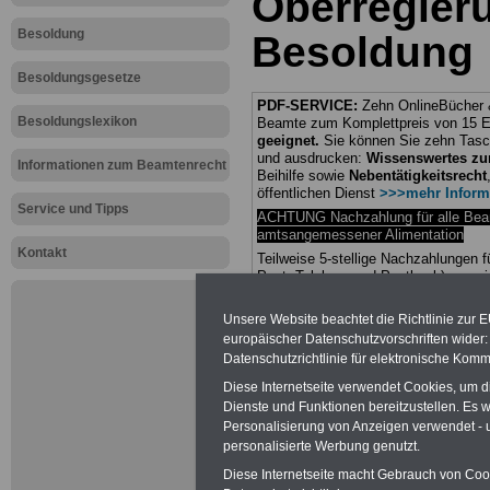
Oberregier
Besoldung
Besoldung
Besoldungsgesetze
PDF-SERVICE:
Zehn OnlineBücher &
Besoldungslexikon
Beamte zum Komplettpreis von 15 Eu
geeignet.
Sie können Sie zehn Tasc
und ausdrucken:
Wissenswertes z
Informationen zum Beamtenrecht
Beihilfe sowie
Nebentätigkeitsrecht
öffentlichen Dienst
>>>mehr Inform
Service und Tipps
ACHTUNG Nachzahlung für alle Be
amtsangemessener Alimentation
Kontakt
Teilweise 5-stellige Nachzahlungen
Post, Telekom und Postbank) sowwie
amtsangemessen Alimentation
Unsere Website beachtet die Richtlinie zur 
Hier die Sterbe
europäischer Datenschutzvorschriften wide
Datenschutzrichtlinie für elektronische Komm
abschließen!
Diese Internetseite verwendet Cookies, um 
Dienste und Funktionen bereitzustellen. Es
Personalisierung von Anzeigen verwendet - un
personalisierte Werbung genutzt.
Diese Internetseite macht Gebrauch von Cooki