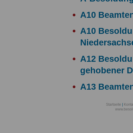
A10 Beamte
A10 Besold
Niedersachs
A12 Besoldu
gehobener D
A13 Beamten
A13 Besoldu
Startseite
|
Konta
www.besol
A14 a15 Bes