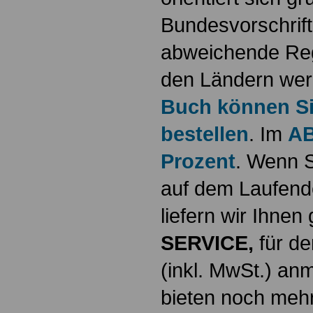
Bundesvorschrif
abweichende Reg
den Ländern werd
Buch können Sie
bestellen
. Im
AB
Prozent
. Wenn S
auf dem Laufende
liefern wir Ihne
SERVICE,
für de
(inkl. MwSt.) a
bieten noch mehr