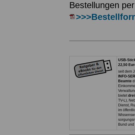
Bestellungen per
>>>Bestellfor
USB-Stick
22,50 Eur
seit dem J
INFO-SERV
Beamte
d
Einkommen
Verwaltun
bietet
dre
TV-L), Neb
Dienst, R
im öffentl
Wissenswe
sorgungsr
Bund und