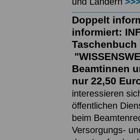
und Ländern
>>>
Doppelt inform
informiert: I
Taschenbuch
"WISSENSWE
Beamtinnen u
nur 22,50 Eur
interessieren si
öffentlichen Die
beim Beamtenrec
Versorgungs- und