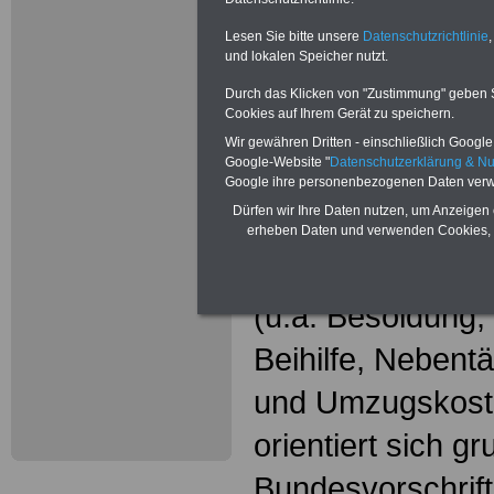
Wissenswer
Beamtinne
Lesen Sie bitte unsere
Datenschutzrichtlinie
,
und lokalen Speicher nutzt.
Beamte
Durch das Klicken von "Zustimmung" geben Sie
Cookies auf Ihrem Gerät zu speichern.
Das beliebte Ta
Wir gewähren Dritten - einschließlich Google -
Google-Website "
Datenschutzerklärung & N
"WISSENSWERT
Google ihre personenbezogenen Daten verw
Dürfen wir Ihre Daten nutzen, um Anzeigen 
und Beamte"
in
erheben Daten und verwenden Cookies, 
gesamte Beamte
(u.a. Besoldung
Beihilfe, Nebentä
und Umzugskost
orientiert sich g
Bundesvorschrif