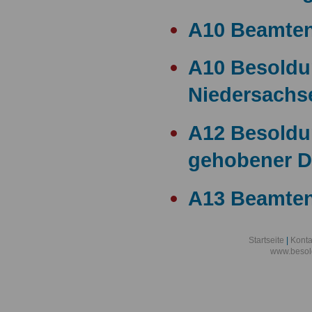
A10 Beamte
A10 Besold
Niedersachs
A12 Besoldu
gehobener D
A13 Beamten
A13 Besoldu
Startseite
|
Konta
www.besol
A14 a15 Bes
A14 Besoldu