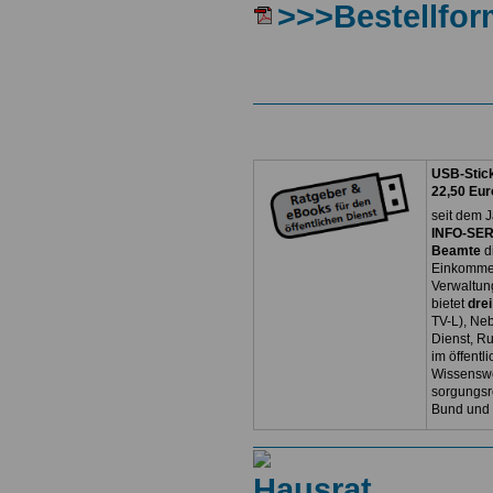
>>>Bestellfor
USB-Stick
22,50 Eur
seit dem J
INFO-SERV
Beamte
d
Einkommen
Verwaltun
bietet
dre
TV-L), Neb
Dienst, R
im öffentl
Wissenswe
sorgungsr
Bund und