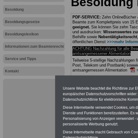
Besoldung
Besoldung
PDF-SERVICE:
Zehn OnlineBücher &
Besoldungsgesetze
Beamte zum Komplettpreis von 15 Eu
geeignet.
Sie können Sie zehn Tasc
und ausdrucken:
Wissenswertes z
Besoldungslexikon
Beihilfe sowie
Nebentätigkeitsrecht
öffentlichen Dienst
>>>mehr Inform
Informationen zum Beamtenrecht
ACHTUNG Nachzahlung für alle Be
amtsangemessener Alimentation
Service und Tipps
Teilweise 5-stellige Nachzahlungen
Post, Telekom und Postbank) sowwie
amtsangemessen Alimentation
Kontakt
Hier die Sterbe
Unsere Website beachtet die Richtlinie zur 
abschließen!
europäischer Datenschutzvorschriften wide
Datenschutzrichtlinie für elektronische Komm
Diese Internetseite verwendet Cookies, um 
Dienste und Funktionen bereitzustellen. Es
Personalisierung von Anzeigen verwendet - un
Neu aufgele
personalisierte Werbung genutzt.
Diese Internetseite macht Gebrauch von Cooki
Datenschutzrichtlinie.