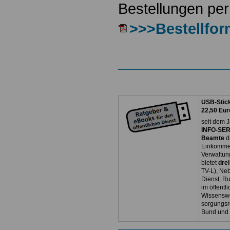
Bestellungen per
>>>Bestellfor
USB-Stick
22,50 Eur
seit dem J
INFO-SERV
Beamte
d
Einkommen
Verwaltun
bietet
dre
TV-L), Neb
Dienst, R
im öffentl
Wissenswe
sorgungsr
Bund und