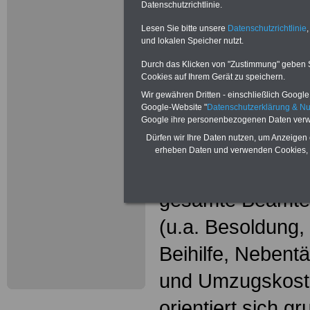
Neu aufgele
Datenschutzrichtlinie.
Wissenswer
Lesen Sie bitte unsere
Datenschutzrichtlinie
,
und lokalen Speicher nutzt.
Beamtinne
Durch das Klicken von "Zustimmung" geben Sie
Cookies auf Ihrem Gerät zu speichern.
Beamte
Wir gewähren Dritten - einschließlich Google -
Google-Website "
Datenschutzerklärung & N
Das beliebte Ta
Google ihre personenbezogenen Daten verw
Dürfen wir Ihre Daten nutzen, um Anzeigen 
"WISSENSWERT
erheben Daten und verwenden Cookies, 
und Beamte"
in
gesamte Beamte
(u.a. Besoldung
Beihilfe, Nebentä
und Umzugskost
orientiert sich g