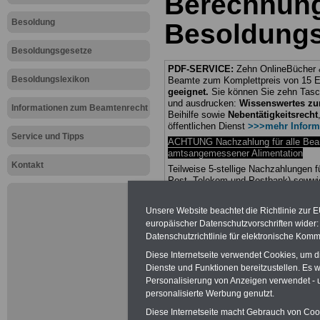
Berechnun
Besoldung
Besoldungs
Besoldungsgesetze
PDF-SERVICE:
Zehn OnlineBücher &
Besoldungslexikon
Beamte zum Komplettpreis von 15 Eu
geeignet.
Sie können Sie zehn Tasc
und ausdrucken:
Wissenswertes z
Informationen zum Beamtenrecht
Beihilfe sowie
Nebentätigkeitsrecht
öffentlichen Dienst
>>>mehr Inform
Service und Tipps
ACHTUNG Nachzahlung für alle Be
amtsangemessener Alimentation
Kontakt
Teilweise 5-stellige Nachzahlungen
Post, Telekom und Postbank) sowwie
amtsangemessen Alimentation
Unsere Website beachtet die Richtlinie zur 
Hier die Sterbe
europäischer Datenschutzvorschriften wide
Datenschutzrichtlinie für elektronische Komm
abschließen!
Diese Internetseite verwendet Cookies, um 
Dienste und Funktionen bereitzustellen. Es
Personalisierung von Anzeigen verwendet - un
personalisierte Werbung genutzt.
Diese Internetseite macht Gebrauch von Cooki