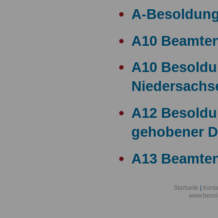
A-Besoldun
A10 Beamte
A10 Besold
Niedersachs
A12 Besoldu
gehobener D
A13 Beamten
A13 Besoldu
Startseite
|
Konta
www.besol
A14 a15 Bes