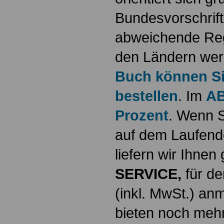
Bundesvorschrif
abweichende Reg
den Ländern werd
Buch können Sie
bestellen
. Im
AB
Prozent
. Wenn S
auf dem Laufende
liefern wir Ihne
SERVICE,
für de
(inkl. MwSt.) a
bieten noch mehr