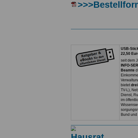
>>>Bestellfor
USB-Stick
22,50 Eur
seit dem J
INFO-SERV
Beamte
d
Einkommen
Verwaltun
bietet
dre
TV-L), Neb
Dienst, R
im öffentl
Wissenswe
sorgungsr
Bund und