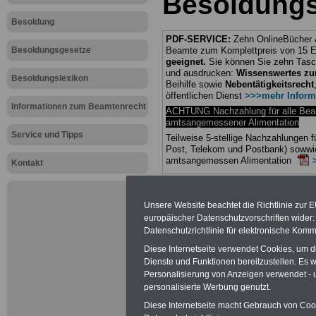
Besoldungs
Besoldung
PDF-SERVICE:
Zehn OnlineBücher &
Besoldungsgesetze
Beamte zum Komplettpreis von 15 Eu
geeignet.
Sie können Sie zehn Tasc
und ausdrucken:
Wissenswertes z
Besoldungslexikon
Beihilfe sowie
Nebentätigkeitsrecht
öffentlichen Dienst
>>>mehr Inform
Informationen zum Beamtenrecht
ACHTUNG Nachzahlung für alle Be
amtsangemessener Alimentation
Service und Tipps
Teilweise 5-stellige Nachzahlungen
Post, Telekom und Postbank) sowwie
amtsangemessen Alimentation
Kontakt
Hier die Sterbe
Unsere Website beachtet die Richtlinie zur 
abschließen!
europäischer Datenschutzvorschriften wide
Datenschutzrichtlinie für elektronische Komm
Diese Internetseite verwendet Cookies, um 
Dienste und Funktionen bereitzustellen. Es
Personalisierung von Anzeigen verwendet - un
Neu aufgele
personalisierte Werbung genutzt.
Diese Internetseite macht Gebrauch von Cooki