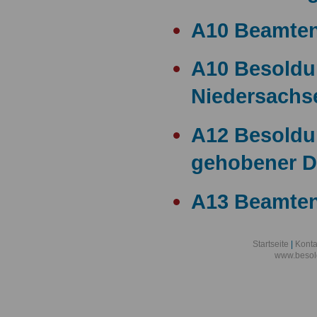
A10 Beamte
A10 Besold
Niedersachs
A12 Besoldu
gehobener D
A13 Beamten
A13 Besoldu
Startseite
|
Konta
www.besol
A14 a15 Bes
A14 Besoldu