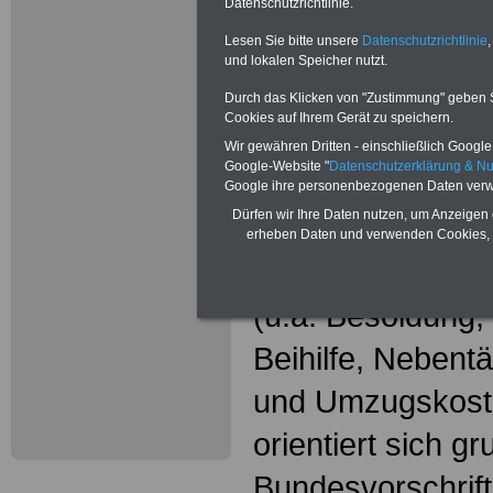
Wissenswer
Datenschutzrichtlinie.
Beamtinne
Lesen Sie bitte unsere
Datenschutzrichtlinie
,
und lokalen Speicher nutzt.
Beamte
Durch das Klicken von "Zustimmung" geben Sie
Cookies auf Ihrem Gerät zu speichern.
Das beliebte Ta
Wir gewähren Dritten - einschließlich Google -
Google-Website "
Datenschutzerklärung & N
"WISSENSWERT
Google ihre personenbezogenen Daten verw
Dürfen wir Ihre Daten nutzen, um Anzeigen 
und Beamte"
in
erheben Daten und verwenden Cookies, 
gesamte Beamte
(u.a. Besoldung
Beihilfe, Nebentä
und Umzugskost
orientiert sich g
Bundesvorschrif