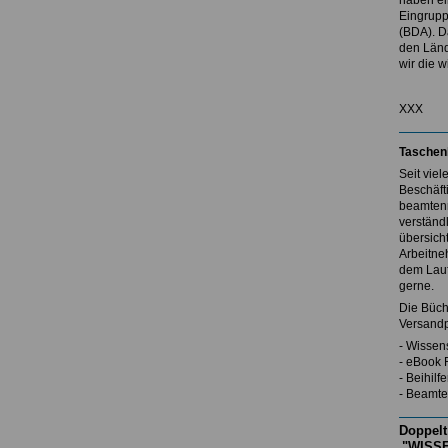
haben ei
Eingrupp
(BDA). D
den Länd
wir die w
XXX
Taschen
Seit vie
Beschäft
beamtenr
verständl
übersicht
Arbeitne
dem Lauf
gerne.
Die Büch
Versandp
- Wissen
- eBook 
- Beihil
- Beamte
Doppelt
"WISSE