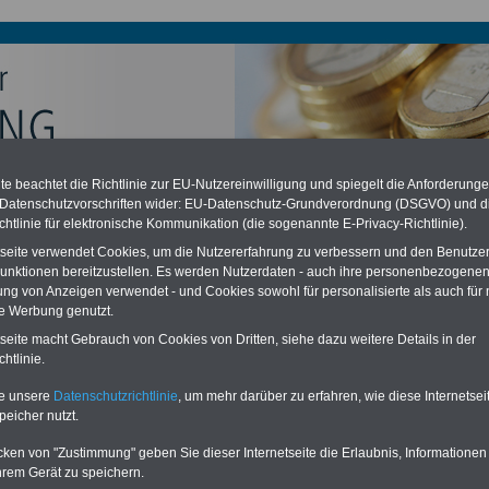
e beachtet die Richtlinie zur EU-Nutzereinwilligung und spiegelt die Anforderung
chzahlung auch für Ruhestandsbeamte (zu geringe Alimentation)
 Datenschutzvorschriften wider: EU-Datenschutz-Grundverordnung (DSGVO) und d
desverfassungsgericht hat die Berliner Landesbesoldung für verfassungs-
chtlinie für elektronische Kommunikation (die sogenannte E-Privacy-Richtlinie).
rklärt (Berlin muss bis
März 2027 eine Neuregelung der Besoldung
eßen). Auch beim Bund (Beamte & Ruhestandsbeamte) gibt es teilweise
tseite verwendet Cookies, um die Nutzererfahrung zu verbessern und den Benutze
chzahlungen (Medienberichten zufolge liegt diese für
alle (!) Beamte
unktionen bereitzustellen. Es werden Nutzerdaten - auch ihre personenbezogenen
n mind.
3.000 und 13.000 Euro
, Der INFO-SERVICE gibt hierzu eine
ung von Anzeigen verwendet - und Cookies sowohl für personalisierte als auch für 
re heraus, die unmittelbar nach dem Beschluss des Gesetzentwurfs der
te Werbung genutzt.
gierung vorgelegt wird (im II. Quartal.2026 >>>
zur (Vor)Bestellung der
re
.
tseite macht Gebrauch von Cookies von Dritten, siehe dazu weitere Details in der
htlinie.
te unsere
Datenschutzrichtlinie
, um mehr darüber zu erfahren, wie diese Internetse
randmeister
peicher nutzt.
cken von "Zustimmung" geben Sie dieser Internetseite die Erlaubnis, Informationen
ERVICE:
Zehn OnlineBücher & eBooks für den Öffentlichen Dienst oder
hrem Gerät zu speichern.
zum Komplettpreis von 15 Euro im Jahr -
auch für Landesbeamte