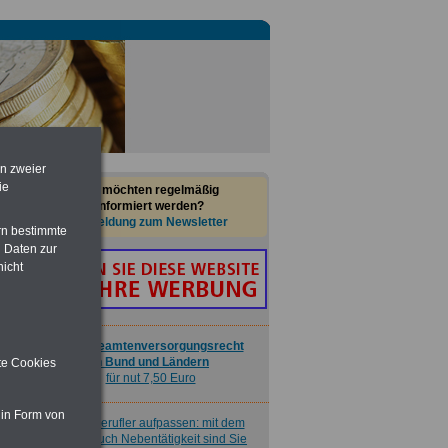
Buch
Beamtenversorgungsrecht
in Bund und Ländern
für nut 7,50 Euro
Nebenberufler aufpassen: mit dem
OnlineBuch Nebentätigkeit sind Sie
für nur 7,50 Euro auf der sicheren Seite
en zweier
Taschenbuch
Beihilferecht in
ie
Sie möchten regelmäßig
Bund und Ländern
informiert werden?
für nur 7,50 Euro
Anmeldung zum Newsletter
rn bestimmte
 Daten zur
nicht
Buch
Beamtenversorgungsrecht
in Bund und Ländern
ite Cookies
für nut 7,50 Euro
 in Form von
Nebenberufler aufpassen: mit dem
OnlineBuch Nebentätigkeit sind Sie