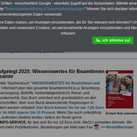
et.
Sie können Sie zehn Taschenbücher und eBooks herunterladen, lesen
ritten - einschließlich Google - ebenfalls Zugriff auf die Nutzerdaten. Mithilfe eine
sdrucken:
Wissenswertes zum Beamtenrecht
, Besoldung, Versorgung,
te "
Datenschutzerklärung & Nutzungsbedingungen
" können Sie sich darüber infor
e sowie
Nebentätigkeitsrecht
, Tarifrecht, Berufseinstieg und Frauen im
personenbezogenen Daten verwendet.
ichen Dienst
>>>mehr Informationen
G Nachzahlung für alle Beamtinnen und Beamten des Bundes wegen
hre Daten nutzen, um Anzeigen einzublenden, die für Sie relevant sein könnten? U
gemessener Alimentation
aten und verwenden Cookies, um personalisierte Anzeigen einzublenden und Me
erfassen.
se 5-stellige Nachzahlungen für Beamtinnen & Beamte im Bund (mit Bahn,
elekom und Postbank) sowwie einigen Ländern durch die Neuordnung der
Ja, ich stimme zu!
gemessen Alimentation
>>>zur (Vor)Bestellung
 Sterbegeldverischerung abschließen!
fgelegt 2025: Wissenswertes für Beamtinnen
eamte
ebte Taschenbuch
"WISSENSWERTES für Beamtinnen und
"
informiert über das gesamte Beamtenrecht (u.a. Besoldung,
ersorgung, Beihilfe, Nebentätigkeitsrecht, Reise- und
stenrecht). Das Buch orientiert sich grundsätzlich an den
rschriften. Aber vom Bund abweichende Regelungen in
ern werden erläutert.
Das Buch können Sie für nur 7,50 Euro
n
. Im
ABO sparen Sie 10 Prozent
. Wenn Sie auch unterjährig
Einfach Bild anklicken
Laufenden bleiben wollen, liefern wir Ihnen gerne
INFO-SERVICE,
für den sich für nur 10 Euro (inkl. MwSt.) anmelden können Wir
och mehr Publilkationen. Bestellungen per Mail oder Fax
>>>Bestellformular