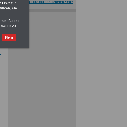
für nur 7,50 Euro auf der sicheren Seite
s Links zur
mieren, wie
Taschenbuch
Beihilferecht in
Bund und Ländern
nsere Partner
für nur 7,50 Euro
sswerte zu
Nein