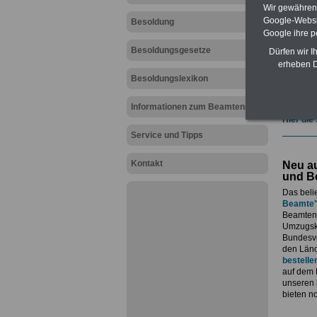
geeign
Wir gewähren D
und au
Google-Websi
Besoldung
Beihilf
Google ihre 
öffentl
Besoldungsgesetze
ACHTUN
Dürfen wir I
amtsan
erheben D
Teilwei
Besoldungslexikon
Post, T
amtsan
Informationen zum Beamtenrecht
Hier die
Service und Tipps
Kontakt
Neu au
und B
Das beli
Beamte
Beamtenv
Umzugsko
Bundesvo
den Länd
bestelle
auf dem 
unseren
bieten n