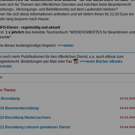
ieren sich für Themen des öffentlichen Dienstes und möchten beim Beamtenrecht
soldungs-, Versorgungs- und Beihilferechts) auf dem Laufenden bleiben?
nnen
Sie sich diese Informationen anfordern und wir liefern Ihnen
für 22,50 Euro ein
ahr lang bequem nach Hause:
NFO-Dienst - regelmäßig und aktuell
nd
1 x jährlich
das beliebte Taschenbuch
"WISSENSWERTES für Beamtinnen un
eamte"
ie dieses kostengünstige Angebot
>>>weiter
en noch mehr Publilkationen für den öffentichen Dienst, u.a. auch eBook zum
igkeitsrecht. Bestellungen per Mail oder Fax
>>>mehr Bücher eBooks
ormular
28
m Thema:
-Besoldung
25.04.200
10 Beamtenbesoldung
23.04.200
10 Besoldung Niedersachsen
23.04.200
12 Besoldung Lehramt gehobener Dienst
23.04.200