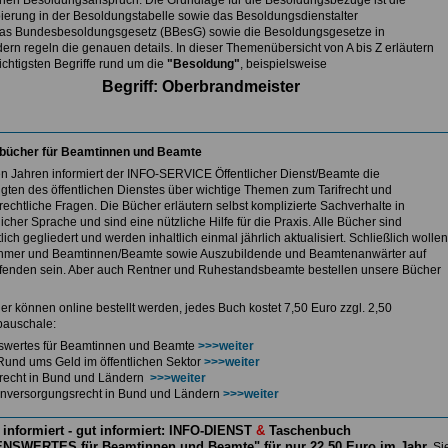
nen Besoldungsanspruch. Die Grundlage für die Besoldungsbezüge ist die
ierung in der Besoldungstabelle sowie das Besoldungsdienstalter
as Bundesbesoldungsgesetz (BBesG) sowie die Besoldungsgesetze in
ern regeln die genauen details. In dieser Themenübersicht von A bis Z erläutern
ichtigsten Begriffe rund um die
"Besoldung"
, beispielsweise
Begriff: Oberbrandmeister
bücher für Beamtinnen und Beamte
len Jahren informiert der INFO-SERVICE Öffentlicher Dienst/Beamte die
igten des öffentlichen Dienstes über wichtige Themen zum Tarifrecht und
echtliche Fragen. Die Bücher erläutern selbst komplizierte Sachverhalte in
icher Sprache und sind eine nützliche Hilfe für die Praxis. Alle Bücher sind
lich gegliedert und werden inhaltlich einmal jährlich aktualisiert. Schließlich wollen
hmer und Beamtinnen/Beamte sowie Auszubildende und Beamtenanwärter auf
enden sein. Aber auch Rentner und Ruhestandsbeamte bestellen unsere Bücher
er können online bestellt werden, jedes Buch kostet 7,50 Euro zzgl. 2,50
auschale:
swertes für Beamtinnen und Beamte
>>>weiter
Rund ums Geld im öffentlichen Sektor
>>>weiter
ferecht in Bund und Ländern
>>>weiter
nversorgungsrecht in Bund und Ländern
>>>weiter
 informiert - gut informiert: INFO-DIENST
&
Taschenbuch
NSWERTES für Beamtinnen und Beamte" für nur 22,50 Euro im Jahr
Si