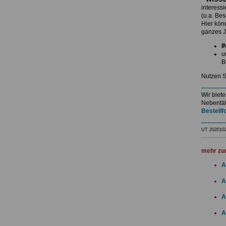
interess
(u.a. Be
Hier kö
ganzes J
I
u
B
Nutzen S
Wir biet
Nebentät
Bestellf
UT 202010
mehr zu
A
A
A
A