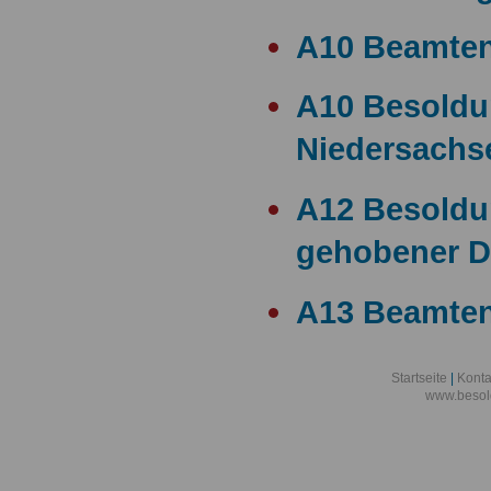
A10 Beamte
A10 Besold
Niedersachs
A12 Besoldu
gehobener D
A13 Beamten
A13 Besoldu
Startseite
|
Konta
www.besol
A14 a15 Bes
A14 Besoldu