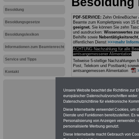
Besoldung P
Besoldung
PDF-SERVICE:
Zehn OnlineBücher &
Besoldungsgesetze
Beamte zum Komplettpreis von 15 Eu
geeignet.
Sie können Sie zehn Tasc
und ausdrucken:
Wissenswertes z
Besoldungslexikon
Beihilfe sowie
Nebentätigkeitsrecht
öffentlichen Dienst
>>>mehr Inform
Informationen zum Beamtenrecht
ACHTUNG Nachzahlung für alle Be
amtsangemessener Alimentation
Service und Tipps
Teilweise 5-stellige Nachzahlungen
Post, Telekom und Postbank) sowwie
amtsangemessen Alimentation
Kontakt
Hier die Sterbe
Unsere Website beachtet die Richtlinie zur 
abschließen!
europäischer Datenschutzvorschriften wide
Datenschutzrichtlinie für elektronische Komm
Diese Internetseite verwendet Cookies, um 
Dienste und Funktionen bereitzustellen. Es
Personalisierung von Anzeigen verwendet - un
Neu aufgele
personalisierte Werbung genutzt.
Diese Internetseite macht Gebrauch von Cooki