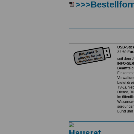
>>>Bestellfor
USB-Stick
22,50 Eur
seit dem J
INFO-SERV
Beamte
d
Einkommen
Verwaltun
bietet
dre
TV-L), Neb
Dienst, R
im öffentl
Wissenswe
sorgungsr
Bund und