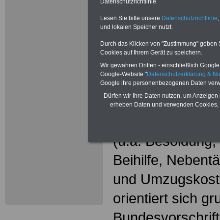
Wissenswer
Datenschutzrichtlinie.
Beamtinne
Lesen Sie bitte unsere
Datenschutzrichtlinie
,
und lokalen Speicher nutzt.
Beamte
Durch das Klicken von "Zustimmung" geben Sie
Cookies auf Ihrem Gerät zu speichern.
Das beliebte Ta
Wir gewähren Dritten - einschließlich Google -
Google-Website "
Datenschutzerklärung & N
"WISSENSWERT
Google ihre personenbezogenen Daten verw
Dürfen wir Ihre Daten nutzen, um Anzeigen 
und Beamte"
in
erheben Daten und verwenden Cookies, 
gesamte Beamte
(u.a. Besoldung
Beihilfe, Nebentä
und Umzugskost
orientiert sich g
Bundesvorschrif