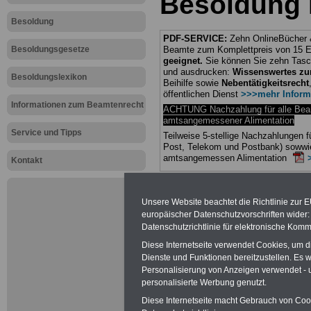
Besoldung 
Besoldung
PDF-SERVICE:
Zehn OnlineBücher &
Besoldungsgesetze
Beamte zum Komplettpreis von 15 Eu
geeignet.
Sie können Sie zehn Tasc
und ausdrucken:
Wissenswertes z
Besoldungslexikon
Beihilfe sowie
Nebentätigkeitsrecht
öffentlichen Dienst
>>>mehr Inform
Informationen zum Beamtenrecht
ACHTUNG Nachzahlung für alle Be
amtsangemessener Alimentation
Service und Tipps
Teilweise 5-stellige Nachzahlungen
Post, Telekom und Postbank) sowwie
amtsangemessen Alimentation
Kontakt
Hier die Sterbe
Unsere Website beachtet die Richtlinie zur 
abschließen!
europäischer Datenschutzvorschriften wide
Datenschutzrichtlinie für elektronische Komm
Diese Internetseite verwendet Cookies, um 
Dienste und Funktionen bereitzustellen. Es
Personalisierung von Anzeigen verwendet - un
Neu aufgele
personalisierte Werbung genutzt.
Diese Internetseite macht Gebrauch von Cooki