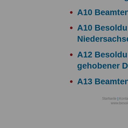
A10 Beamte
A10 Besold
Niedersachs
A12 Besoldu
gehobener D
A13 Beamten
A13 Besoldu
Startseite
|
Konta
www.besol
A14 a15 Bes
A14 Besoldu