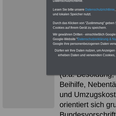
Wissenswer
Datenschutzrichtlinie.
Beamtinne
Lesen Sie bitte unsere
Datenschutzrichtlinie
,
und lokalen Speicher nutzt.
Beamte
Durch das Klicken von "Zustimmung" geben Sie
Cookies auf Ihrem Gerät zu speichern.
Das beliebte Ta
Wir gewähren Dritten - einschließlich Google -
Google-Website "
Datenschutzerklärung & N
"WISSENSWERT
Google ihre personenbezogenen Daten verw
Dürfen wir Ihre Daten nutzen, um Anzeigen 
und Beamte"
in
erheben Daten und verwenden Cookies, 
gesamte Beamte
(u.a. Besoldung
Beihilfe, Nebentä
und Umzugskost
orientiert sich g
Bundesvorschrif