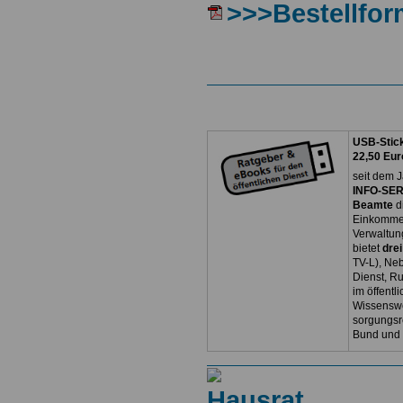
>>>Bestellfor
USB-Stick
22,50 Eur
seit dem J
INFO-SERV
Beamte
d
Einkommen
Verwaltun
bietet
dre
TV-L), Neb
Dienst, R
im öffentl
Wissenswe
sorgungsr
Bund und