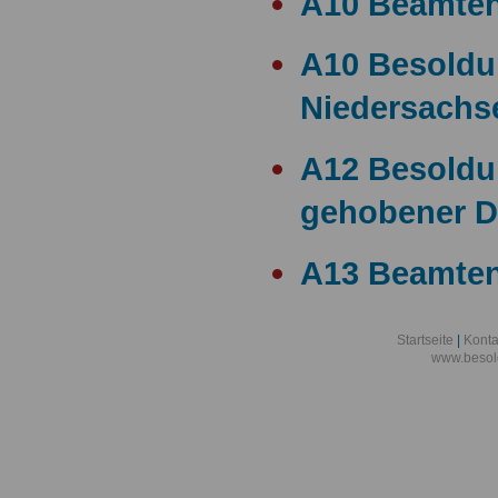
A10 Beamte
A10 Besold
Niedersachs
A12 Besoldu
gehobener D
A13 Beamten
A13 Besoldu
Startseite
|
Konta
www.besol
A14 a15 Bes
A14 Besoldu