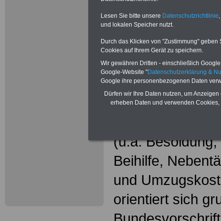
Wissenswer
Beamtinne
Lesen Sie bitte unsere
Datenschutzrichtlinie
,
und lokalen Speicher nutzt.
Beamte
Durch das Klicken von "Zustimmung" geben Sie
Cookies auf Ihrem Gerät zu speichern.
Das beliebte Ta
Wir gewähren Dritten - einschließlich Google -
Google-Website "
Datenschutzerklärung & N
"WISSENSWERT
Google ihre personenbezogenen Daten verw
Dürfen wir Ihre Daten nutzen, um Anzeigen 
und Beamte"
in
erheben Daten und verwenden Cookies, 
gesamte Beamte
(u.a. Besoldung
Beihilfe, Nebentä
und Umzugskost
orientiert sich g
Bundesvorschrif