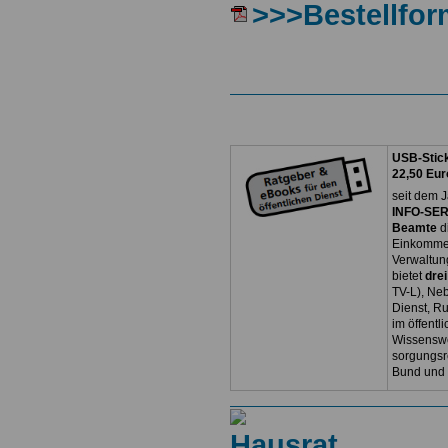
>>>Bestellfor
USB-Stick
22,50 Eur
seit dem J
INFO-SERV
Beamte
d
Einkommen
Verwaltun
bietet
dre
TV-L), Neb
Dienst, R
im öffentl
Wissenswe
sorgungsr
Bund und