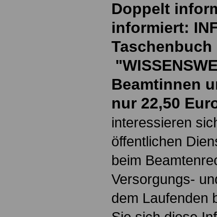
Doppelt inform
informiert: I
Taschenbuch
"WISSENSWE
Beamtinnen u
nur 22,50 Eur
interessieren si
öffentlichen Die
beim Beamtenrec
Versorgungs- und
dem Laufenden b
Sie sich diese I