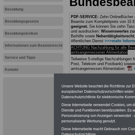
Bundesbea
Besoldung
PDF-SERVICE:
Zehn OnlineBücher &
Besoldungsgesetze
Beamte zum Komplettpreis von 15 Eu
geeignet.
Sie können Sie zehn Tasc
und ausdrucken:
Wissenswertes z
Besoldungslexikon
Beihilfe sowie
Nebentätigkeitsrecht
öffentlichen Dienst
>>>mehr Inform
Informationen zum Beamtenrecht
ACHTUNG Nachzahlung für alle Be
amtsangemessener Alimentation
Service und Tipps
Teilweise 5-stellige Nachzahlungen
Post, Telekom und Postbank) sowwie
amtsangemessen Alimentation
Kontakt
Hier die Sterbe
Unsere Website beachtet die Richtlinie zur 
abschließen!
europäischer Datenschutzvorschriften wide
Datenschutzrichtlinie für elektronische Komm
Diese Internetseite verwendet Cookies, um 
Dienste und Funktionen bereitzustellen. Es
Personalisierung von Anzeigen verwendet - un
Neu aufgele
personalisierte Werbung genutzt.
Diese Internetseite macht Gebrauch von Cooki
Datenschutzrichtlinie.