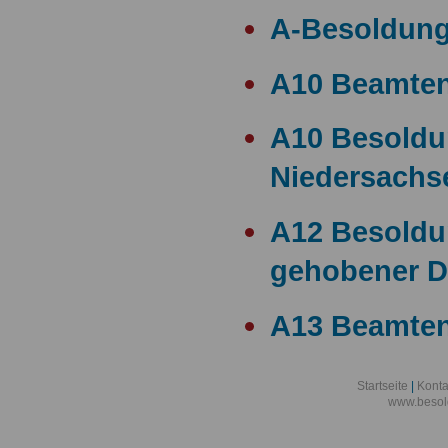
A-Besoldun
A10 Beamte
A10 Besold
Niedersachs
A12 Besoldu
gehobener D
A13 Beamten
A13 Besoldu
Startseite
|
Konta
www.besol
A14 a15 Bes