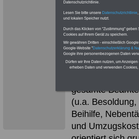
Neu aufgele
Datenschutzrichtlinie.
Wissenswer
Lesen Sie bitte unsere
Datenschutzrichtlinie
,
und lokalen Speicher nutzt.
Beamtinne
Durch das Klicken von "Zustimmung" geben Sie
Cookies auf Ihrem Gerät zu speichern.
Beamte
Wir gewähren Dritten - einschließlich Google -
Google-Website "
Datenschutzerklärung & N
Das beliebte Ta
Google ihre personenbezogenen Daten verw
Dürfen wir Ihre Daten nutzen, um Anzeigen 
"WISSENSWERT
erheben Daten und verwenden Cookies, 
und Beamte"
in
gesamte Beamte
(u.a. Besoldung
Beihilfe, Nebentä
und Umzugskost
orientiert sich g