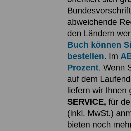
Bundesvorschrif
abweichende Reg
den Ländern werd
Buch können Sie
bestellen
. Im
AB
Prozent
. Wenn S
auf dem Laufende
liefern wir Ihne
SERVICE,
für de
(inkl. MwSt.) a
bieten noch mehr