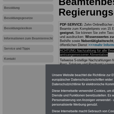
Beamtenbe
Besoldung
Regierungs
Besoldungsgesetze
PDF-SERVICE:
Zehn OnlineBücher &
Besoldungslexikon
Beamte zum Komplettpreis von 15 Eu
geeignet.
Sie können Sie zehn Tasc
und ausdrucken:
Wissenswertes z
Informationen zum Beamtenrecht
Beihilfe sowie
Nebentätigkeitsrecht
öffentlichen Dienst
>>>mehr Inform
Service und Tipps
ACHTUNG Nachzahlung für alle Be
amtsangemessener Alimentation
Kontakt
Teilweise 5-stellige Nachzahlungen
Post, Telekom und Postbank) sowwie
amtsangemessen Alimentation
Unsere Website beachtet die Richtlinie zur 
Hier die Sterbe
europäischer Datenschutzvorschriften wide
Datenschutzrichtlinie für elektronische Komm
abschließen!
Diese Internetseite verwendet Cookies, um 
Dienste und Funktionen bereitzustellen. Es
Personalisierung von Anzeigen verwendet - un
personalisierte Werbung genutzt.
Diese Internetseite macht Gebrauch von Cooki