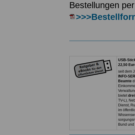
Bestellungen per
>>>Bestellfor
USB-Stick
22,50 Eur
seit dem J
INFO-SERV
Beamte
d
Einkommen
Verwaltun
bietet
dre
TV-L), Neb
Dienst, R
im öffentl
Wissenswe
sorgungsr
Bund und