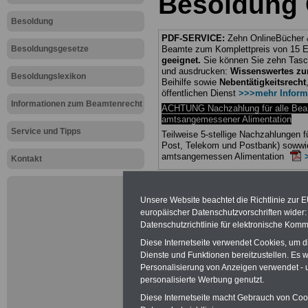
Besoldung 
Besoldung
PDF-SERVICE:
Zehn OnlineBücher &
Besoldungsgesetze
Beamte zum Komplettpreis von 15 Eu
geeignet.
Sie können Sie zehn Tasc
und ausdrucken:
Wissenswertes z
Besoldungslexikon
Beihilfe sowie
Nebentätigkeitsrecht
öffentlichen Dienst
>>>mehr Inform
Informationen zum Beamtenrecht
ACHTUNG Nachzahlung für alle Be
amtsangemessener Alimentation
Service und Tipps
Teilweise 5-stellige Nachzahlungen
Post, Telekom und Postbank) sowwie
amtsangemessen Alimentation
Kontakt
Hier die Sterbe
Unsere Website beachtet die Richtlinie zur 
abschließen!
europäischer Datenschutzvorschriften wide
Datenschutzrichtlinie für elektronische Komm
Diese Internetseite verwendet Cookies, um 
Dienste und Funktionen bereitzustellen. Es
Personalisierung von Anzeigen verwendet - un
Neu aufgele
personalisierte Werbung genutzt.
Diese Internetseite macht Gebrauch von Cooki