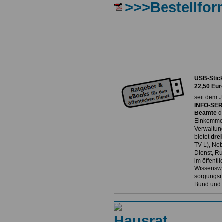
>>>Bestellfor
USB-Stick
22,50 Eur
seit dem J
INFO-SERV
Beamte
d
Einkommen
Verwaltun
bietet
dre
TV-L), Neb
Dienst, R
im öffentl
Wissenswe
sorgungsr
Bund und