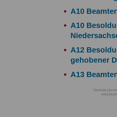
A10 Beamte
A10 Besold
Niedersachs
A12 Besoldu
gehobener D
A13 Beamten
A13 Besoldu
Startseite
|
Konta
www.besol
A14 a15 Bes
A14 Besoldu