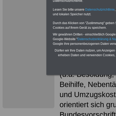
Wissenswer
Datenschutzrichtlinie.
Beamtinne
Lesen Sie bitte unsere
Datenschutzrichtlinie
,
und lokalen Speicher nutzt.
Beamte
Durch das Klicken von "Zustimmung" geben Sie
Cookies auf Ihrem Gerät zu speichern.
Das beliebte Ta
Wir gewähren Dritten - einschließlich Google -
Google-Website "
Datenschutzerklärung & N
"WISSENSWERT
Google ihre personenbezogenen Daten verw
Dürfen wir Ihre Daten nutzen, um Anzeigen 
und Beamte"
in
erheben Daten und verwenden Cookies, 
gesamte Beamte
(u.a. Besoldung
Beihilfe, Nebentä
und Umzugskost
orientiert sich g
Bundesvorschrif