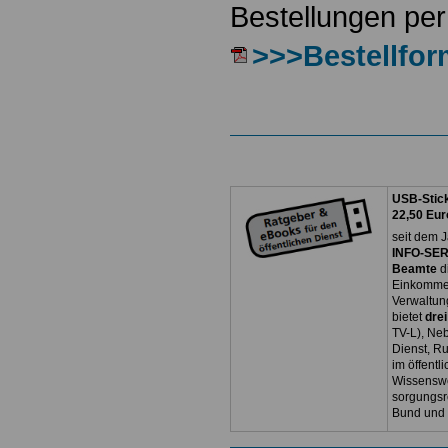
Bestellungen per
>>>Bestellfor
USB-Stick
22,50 Eur
seit dem J
INFO-SERV
Beamte
d
Einkommen
Verwaltun
bietet
dre
TV-L), Neb
Dienst, R
im öffentl
Wissenswe
sorgungsr
Bund und