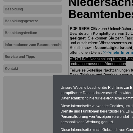
Niedersach
Besoldung
Beamtenbe
Besoldungsgesetze
PDF-SERVICE:
Zehn OnlineBücher &
Besoldungslexikon
Beamte zum Komplettpreis von 15 Eu
geeignet.
Sie können Sie zehn Tasc
und ausdrucken:
Wissenswertes z
Informationen zum Beamtenrecht
Beihilfe sowie
Nebentätigkeitsrecht
öffentlichen Dienst
>>>mehr Inform
Service und Tipps
ACHTUNG Nachzahlung für alle Be
amtsangemessener Alimentation
Kontakt
Teilweise 5-stellige Nachzahlungen
Post, Telekom und Postbank) sowwie
amtsangemessen Alimentation
Unsere Website beachtet die Richtlinie zur 
Hier die Sterbe
europäischer Datenschutzvorschriften wide
Datenschutzrichtlinie für elektronische Komm
abschließen!
Diese Internetseite verwendet Cookies, um 
Dienste und Funktionen bereitzustellen. Es
Personalisierung von Anzeigen verwendet - un
personalisierte Werbung genutzt.
Diese Internetseite macht Gebrauch von Cooki