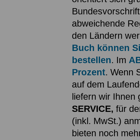
Bundesvorschrif
abweichende Reg
den Ländern werd
Buch können Sie
bestellen
. Im
AB
Prozent
. Wenn S
auf dem Laufende
liefern wir Ihne
SERVICE,
für de
(inkl. MwSt.) a
bieten noch mehr