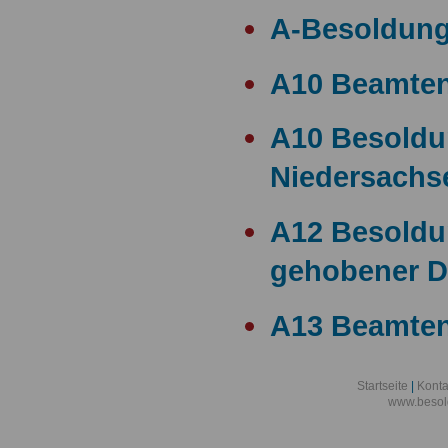
A-Besoldun
A10 Beamte
A10 Besold
Niedersachs
A12 Besoldu
gehobener D
A13 Beamten
A13 Besoldu
Startseite
|
Konta
www.besol
A14 a15 Bes