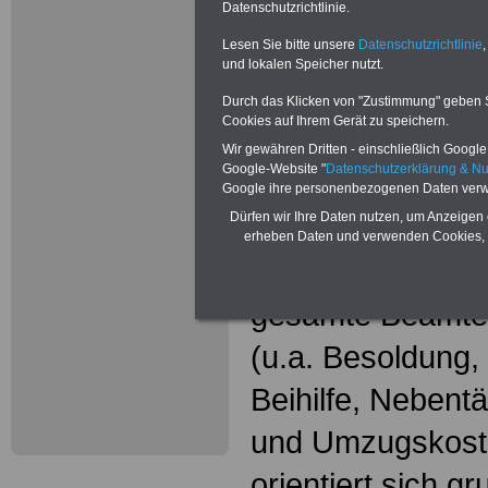
Neu aufgele
Datenschutzrichtlinie.
Wissenswer
Lesen Sie bitte unsere
Datenschutzrichtlinie
,
und lokalen Speicher nutzt.
Beamtinne
Durch das Klicken von "Zustimmung" geben Sie
Cookies auf Ihrem Gerät zu speichern.
Beamte
Wir gewähren Dritten - einschließlich Google -
Google-Website "
Datenschutzerklärung & N
Das beliebte Ta
Google ihre personenbezogenen Daten verw
Dürfen wir Ihre Daten nutzen, um Anzeigen 
"WISSENSWERT
erheben Daten und verwenden Cookies, 
und Beamte"
in
gesamte Beamte
(u.a. Besoldung
Beihilfe, Nebentä
und Umzugskost
orientiert sich g