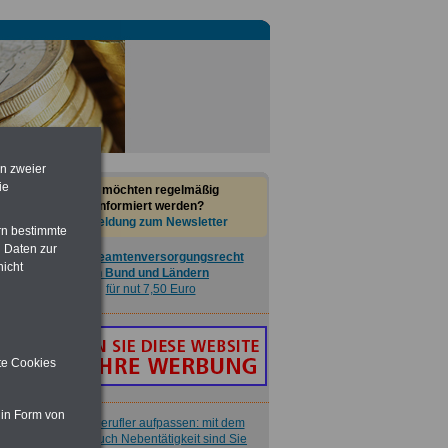
Nebenberufler aufpassen: mit dem
OnlineBuch Nebentätigkeit sind Sie
für nur 7,50 Euro auf der sicheren Seite
en zweier
Taschenbuch
Beihilferecht in
ie
Sie möchten regelmäßig
Bund und Ländern
informiert werden?
für nur 7,50 Euro
Anmeldung zum Newsletter
rn bestimmte
 Daten zur
Buch
Beamtenversorgungsrecht
nicht
in Bund und Ländern
für nut 7,50 Euro
ite Cookies
 in Form von
Nebenberufler aufpassen: mit dem
OnlineBuch Nebentätigkeit sind Sie