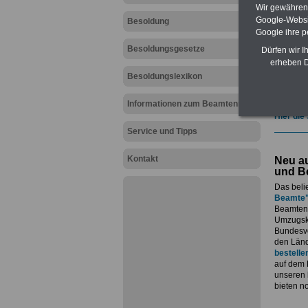
geeign
Wir gewähren D
und au
Google-Websi
Besoldung
Beihilf
Google ihre 
öffentl
Besoldungsgesetze
ACHTUN
Dürfen wir I
amtsan
erheben D
Teilwei
Besoldungslexikon
Post, T
amtsan
Informationen zum Beamtenrecht
Hier die
Service und Tipps
Kontakt
Neu au
und B
Das beli
Beamte
Beamtenv
Umzugsko
Bundesvo
den Länd
bestelle
auf dem 
unseren
bieten n