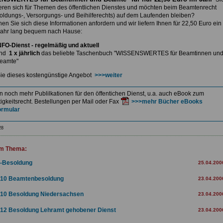
ieren sich für Themen des öffentlichen Dienstes und möchten beim Beamtenrecht
soldungs-, Versorgungs- und Beihilferechts) auf dem Laufenden bleiben?
nnen
Sie sich diese Informationen anfordern und wir liefern Ihnen
für 22,50 Euro ein
ahr lang bequem nach Hause:
NFO-Dienst - regelmäßig und aktuell
nd
1 x jährlich
das beliebte Taschenbuch
"WISSENSWERTES für Beamtinnen un
eamte"
ie dieses kostengünstige Angebot
>>>weiter
en noch mehr Publilkationen für den öffentichen Dienst, u.a. auch eBook zum
igkeitsrecht. Bestellungen per Mail oder Fax
>>>mehr Bücher eBooks
ormular
28
m Thema:
-Besoldung
25.04.200
10 Beamtenbesoldung
23.04.200
10 Besoldung Niedersachsen
23.04.200
12 Besoldung Lehramt gehobener Dienst
23.04.200