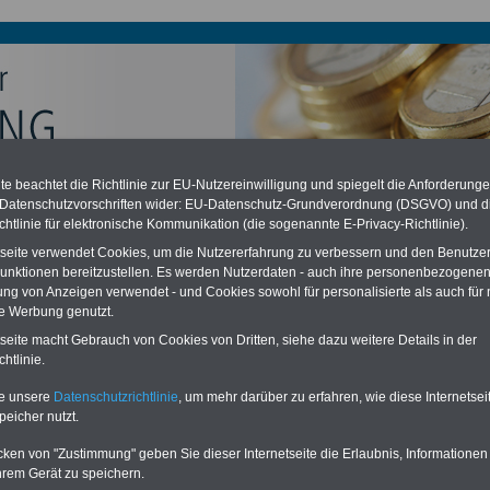
e beachtet die Richtlinie zur EU-Nutzereinwilligung und spiegelt die Anforderung
chzahlung auch für Ruhestandsbeamte (zu geringe Alimentation)
 Datenschutzvorschriften wider: EU-Datenschutz-Grundverordnung (DSGVO) und d
desverfassungsgericht hat die Berliner Landesbesoldung für verfassungs-
chtlinie für elektronische Kommunikation (die sogenannte E-Privacy-Richtlinie).
rklärt (Berlin muss bis
März 2027 eine Neuregelung der Besoldung
eßen). Auch beim Bund (Beamte & Ruhestandsbeamte) gibt es teilweise
tseite verwendet Cookies, um die Nutzererfahrung zu verbessern und den Benutze
chzahlungen (Medienberichten zufolge liegt diese für
alle (!) Beamte
unktionen bereitzustellen. Es werden Nutzerdaten - auch ihre personenbezogenen
n mind.
3.000 und 13.000 Euro
, Der INFO-SERVICE gibt hierzu eine
ung von Anzeigen verwendet - und Cookies sowohl für personalisierte als auch für 
re heraus, die unmittelbar nach dem Beschluss des Gesetzentwurfs der
te Werbung genutzt.
gierung vorgelegt wird (im II. Quartal.2026 >>>
zur (Vor)Bestellung der
re
.
tseite macht Gebrauch von Cookies von Dritten, siehe dazu weitere Details in der
htlinie.
te unsere
Datenschutzrichtlinie
, um mehr darüber zu erfahren, wie diese Internetse
altersstufen
peicher nutzt.
cken von "Zustimmung" geben Sie dieser Internetseite die Erlaubnis, Informationen
ERVICE:
Zehn OnlineBücher & eBooks für den Öffentlichen Dienst oder
hrem Gerät zu speichern.
zum Komplettpreis von 15 Euro im Jahr -
auch für Landesbeamte