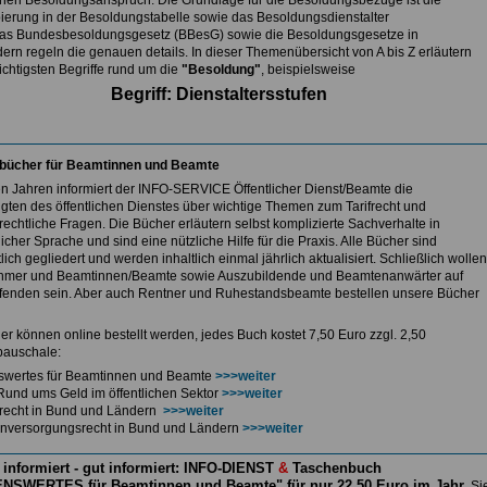
nen Besoldungsanspruch. Die Grundlage für die Besoldungsbezüge ist die
ierung in der Besoldungstabelle sowie das Besoldungsdienstalter
as Bundesbesoldungsgesetz (BBesG) sowie die Besoldungsgesetze in
ern regeln die genauen details. In dieser Themenübersicht von A bis Z erläutern
ichtigsten Begriffe rund um die
"Besoldung"
, beispielsweise
Begriff: Dienstaltersstufen
bücher für Beamtinnen und Beamte
len Jahren informiert der INFO-SERVICE Öffentlicher Dienst/Beamte die
igten des öffentlichen Dienstes über wichtige Themen zum Tarifrecht und
echtliche Fragen. Die Bücher erläutern selbst komplizierte Sachverhalte in
icher Sprache und sind eine nützliche Hilfe für die Praxis. Alle Bücher sind
lich gegliedert und werden inhaltlich einmal jährlich aktualisiert. Schließlich wollen
hmer und Beamtinnen/Beamte sowie Auszubildende und Beamtenanwärter auf
enden sein. Aber auch Rentner und Ruhestandsbeamte bestellen unsere Bücher
er können online bestellt werden, jedes Buch kostet 7,50 Euro zzgl. 2,50
auschale:
swertes für Beamtinnen und Beamte
>>>weiter
Rund ums Geld im öffentlichen Sektor
>>>weiter
ferecht in Bund und Ländern
>>>weiter
nversorgungsrecht in Bund und Ländern
>>>weiter
 informiert - gut informiert: INFO-DIENST
&
Taschenbuch
NSWERTES für Beamtinnen und Beamte" für nur 22,50 Euro im Jahr
Si