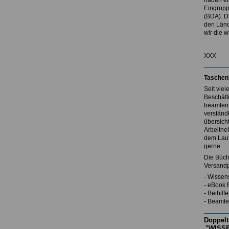
haben ei
Eingrupp
(BDA). D
den Länd
wir die w
XXX
Taschen
Seit vie
Beschäft
beamtenr
verständl
übersicht
Arbeitne
dem Lauf
gerne.
Die Büch
Versandp
- Wissen
- eBook 
- Beihil
- Beamte
Doppelt
"WISSE