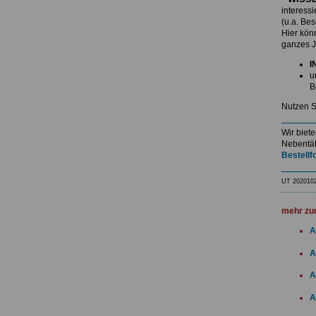
interess
(u.a. Be
Hier kö
ganzes J
I
u
B
Nutzen S
Wir biet
Nebentät
Bestellf
UT 202010
mehr zu
A
A
A
A