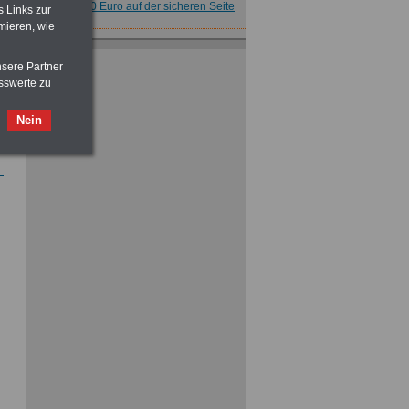
für nur 7,50 Euro auf der sicheren Seite
s Links zur
mieren, wie
Taschenbuch
Beihilferecht in
Bund und Ländern
nsere Partner
für nur 7,50 Euro
sswerte zu
Nein