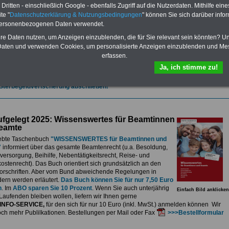
et.
Sie können Sie zehn Taschenbücher und eBooks herunterladen, lesen
ritten - einschließlich Google - ebenfalls Zugriff auf die Nutzerdaten. Mithilfe eine
sdrucken:
Wissenswertes zum Beamtenrecht
, Besoldung, Versorgung,
te "
Datenschutzerklärung & Nutzungsbedingungen
" können Sie sich darüber infor
e sowie
Nebentätigkeitsrecht
, Tarifrecht, Berufseinstieg und Frauen im
personenbezogenen Daten verwendet.
ichen Dienst
>>>mehr Informationen
G Nachzahlung für alle Beamtinnen und Beamten des Bundes wegen
hre Daten nutzen, um Anzeigen einzublenden, die für Sie relevant sein könnten? U
gemessener Alimentation
aten und verwenden Cookies, um personalisierte Anzeigen einzublenden und Me
erfassen.
se 5-stellige Nachzahlungen für Beamtinnen & Beamte im Bund (mit Bahn,
elekom und Postbank) sowwie einigen Ländern durch die Neuordnung der
Ja, ich stimme zu!
gemessen Alimentation
>>>zur (Vor)Bestellung
 Sterbegeldverischerung abschließen!
fgelegt 2025: Wissenswertes für Beamtinnen
eamte
ebte Taschenbuch
"WISSENSWERTES für Beamtinnen und
"
informiert über das gesamte Beamtenrecht (u.a. Besoldung,
ersorgung, Beihilfe, Nebentätigkeitsrecht, Reise- und
stenrecht). Das Buch orientiert sich grundsätzlich an den
rschriften. Aber vom Bund abweichende Regelungen in
ern werden erläutert.
Das Buch können Sie für nur 7,50 Euro
n
. Im
ABO sparen Sie 10 Prozent
. Wenn Sie auch unterjährig
Einfach Bild anklicken
Laufenden bleiben wollen, liefern wir Ihnen gerne
INFO-SERVICE,
für den sich für nur 10 Euro (inkl. MwSt.) anmelden können Wir
och mehr Publilkationen. Bestellungen per Mail oder Fax
>>>Bestellformular