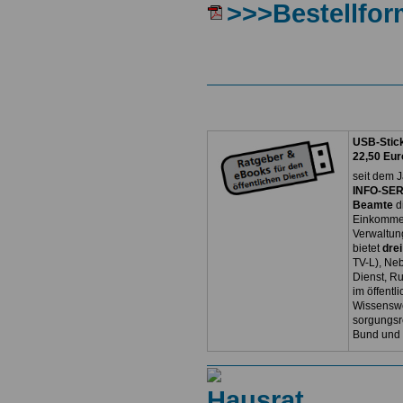
>>>Bestellfor
USB-Stick
22,50 Eur
seit dem J
INFO-SERV
Beamte
d
Einkommen
Verwaltun
bietet
dre
TV-L), Neb
Dienst, R
im öffentl
Wissenswe
sorgungsr
Bund und