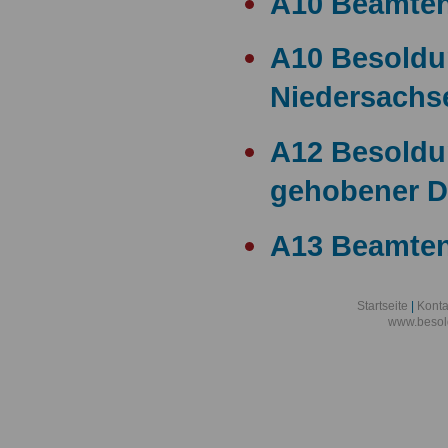
A10 Beamte
A10 Besold
Niedersachs
A12 Besoldu
gehobener D
A13 Beamten
A13 Besoldu
Startseite
|
Konta
www.besol
A14 a15 Bes
A14 Besoldu