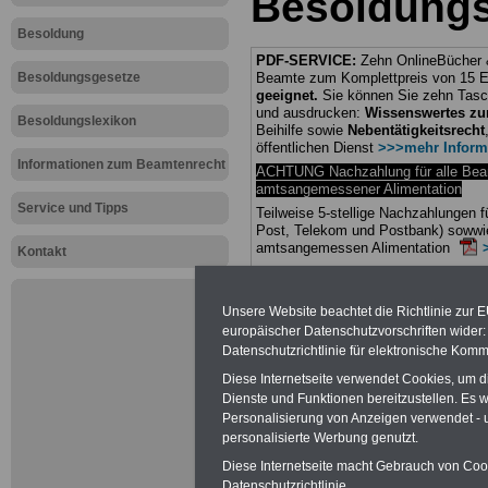
Besoldungs
Besoldung
PDF-SERVICE:
Zehn OnlineBücher &
Besoldungsgesetze
Beamte zum Komplettpreis von 15 Eu
geeignet.
Sie können Sie zehn Tasc
und ausdrucken:
Wissenswertes z
Besoldungslexikon
Beihilfe sowie
Nebentätigkeitsrecht
öffentlichen Dienst
>>>mehr Inform
Informationen zum Beamtenrecht
ACHTUNG Nachzahlung für alle Be
amtsangemessener Alimentation
Service und Tipps
Teilweise 5-stellige Nachzahlungen
Post, Telekom und Postbank) sowwie
amtsangemessen Alimentation
Kontakt
Hier die Sterbe
Unsere Website beachtet die Richtlinie zur 
abschließen!
europäischer Datenschutzvorschriften wide
Datenschutzrichtlinie für elektronische Komm
Diese Internetseite verwendet Cookies, um 
Dienste und Funktionen bereitzustellen. Es
Personalisierung von Anzeigen verwendet - un
Neu aufgele
personalisierte Werbung genutzt.
Diese Internetseite macht Gebrauch von Cooki
Datenschutzrichtlinie.