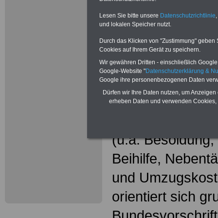
Wissenswer
Beamtinne
Lesen Sie bitte unsere
Datenschutzrichtlinie
,
und lokalen Speicher nutzt.
Beamte
Durch das Klicken von "Zustimmung" geben Sie
Cookies auf Ihrem Gerät zu speichern.
Das beliebte Ta
Wir gewähren Dritten - einschließlich Google -
Google-Website "
Datenschutzerklärung & N
"WISSENSWERT
Google ihre personenbezogenen Daten verw
Dürfen wir Ihre Daten nutzen, um Anzeigen 
und Beamte"
in
erheben Daten und verwenden Cookies, 
gesamte Beamte
(u.a. Besoldung
Beihilfe, Nebentä
und Umzugskost
orientiert sich g
Bundesvorschrif