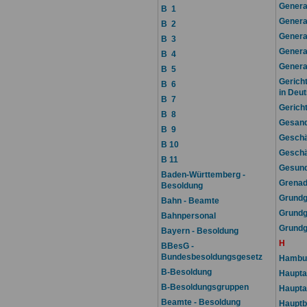
Genera
B 1
Genera
B 2
Genera
B 3
Genera
B 4
Genera
B 5
Gerich
B 6
in Deu
B 7
Gericht
B 8
Gesand
B 9
Geschä
B 10
Geschä
B 11
Gesund
Baden-Württemberg -
Grenad
Besoldung
Grundg
Bahn - Beamte
Grundg
Bahnpersonal
Grundg
Bayern - Besoldung
H
BBesG -
Bundesbesoldungsgesetz
Hambur
B-Besoldung
Haupta
B-Besoldungsgruppen
Haupta
Beamte - Besoldung
Hauptb