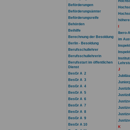
Hochsc
Beförderungen
Hochsc
Beförderungsämter
Hochsc
Beförderungsreife
höhere
Behörden
I
Beihilfe
Ibero-
Berechnung der Besoldung
im Aus
Berlin - Besoldung
Inspek
Berufsschullehrer
Inspek
Berufsschullehrerin
Institu
Berufsstart im öffentlichen
Lehrst
Dienst
J
BesGr A 2
Jubilä
BesGr A 3
Junior
BesGr A 4
Justiz
BesGr A 5
Justizd
BesGr A 6
Justiz
BesGr A 7
Justiz
BesGr A 8
Justiz
BesGr A 9
Justiz
BesGr A 10
K