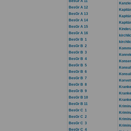
BesGr A 11
Kanzle
BesGr A 12
Kapitä
BesGr A 13
Kapitä
BesGr A 14
Kapitä
BesGr A 15
Kinder
BesGr A 16
kirchl
BesGr B 1
kirchl
BesGr B 2
Kommun
BesGr B 3
Konrek
BesGr B 4
Konser
BesGr B 5
Konsul
BesGr B 6
Konsul
BesGr B 7
Korvet
BesGr B 8
Kranke
BesGr B 9
Kranke
BesGr B 10
Kranke
BesGr B 11
Krimina
BesGr C 1
Krimin
BesGr C 2
Krimin
BesGr C 3
Krimin
BesGr C 4