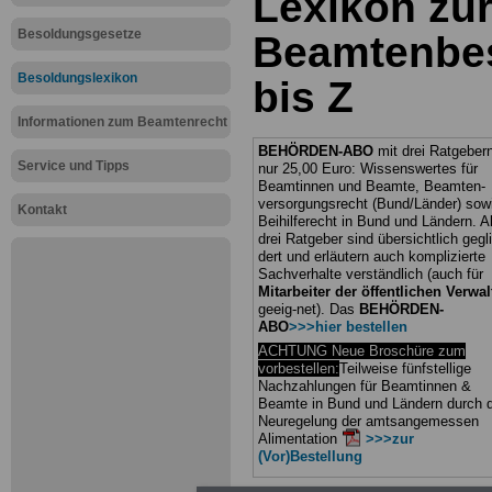
Lexikon zu
Besoldungsgesetze
Beamtenbe
Besoldungslexikon
bis Z
Informationen zum Beamtenrecht
BEHÖRDEN-ABO
mit drei Ratgebern
Service und Tipps
nur 25,00 Euro: Wissenswertes für
Beamtinnen und Beamte, Beamten-
versorgungsrecht (Bund/Länder) sow
Kontakt
Beihilferecht in Bund und Ländern. Al
drei Ratgeber sind übersichtlich gegli
dert und erläutern auch komplizierte
Sachverhalte verständlich (auch für
Mitarbeiter der öffentlichen Verwa
geeig-net).
Das
BEHÖRDEN-
ABO
>>>hier bestellen
ACHTUNG Neue Broschüre zum
vorbestellen:
Teilweise fünfstellige
Nachzahlungen für Beamtinnen &
Beamte in Bund und Ländern durch d
Neuregelung der amtsangemessen
Alimentation
>>>zur
(Vor)Bestellung