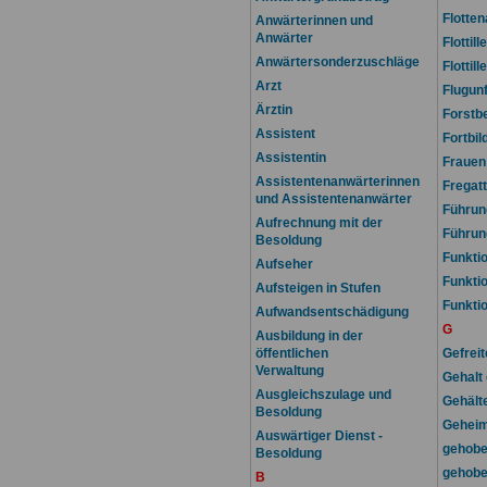
Flotten
Anwärterinnen und
Anwärter
Flottil
Anwärtersonderzuschläge
Flottill
Arzt
Flugun
Ärztin
Forstb
Assistent
Fortbi
Assistentin
Frauen 
Assistentenanwärterinnen
Fregat
und Assistentenanwärter
Führun
Aufrechnung mit der
Führun
Besoldung
Funkti
Aufseher
Funkti
Aufsteigen in Stufen
Funkti
Aufwandsentschädigung
G
Ausbildung in der
öffentlichen
Gefreit
Verwaltung
Gehalt
Ausgleichszulage und
Gehält
Besoldung
Geheim
Auswärtiger Dienst -
gehobe
Besoldung
gehobe
B