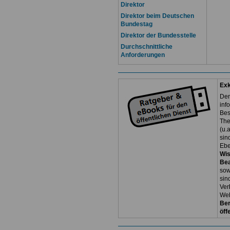
Direktor
Direktor beim Deutschen
Bundestag
Direktor der Bundesstelle
Durchschnittliche
Anforderungen
Exk
Der
inf
Bes
The
(u.
sin
Ebe
Wi
Be
so
sin
Ver
Web
Ber
öff