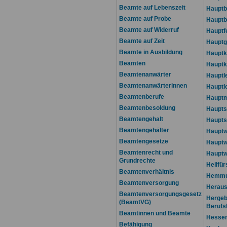
Beamte auf Lebenszeit
Haupt
Beamte auf Probe
Hauptb
Beamte auf Widerruf
Hauptf
Beamte auf Zeit
Hauptg
Beamte in Ausbildung
Hauptk
Beamten
Hauptk
Beamtenanwärter
Hauptl
Beamtenanwärterinnen
Hauptl
Beamtenberufe
Haupt
Beamtenbesoldung
Haupts
Beamtengehalt
Haupts
Beamtengehälter
Hauptw
Beamtengesetze
Hauptw
Beamtenrecht und
Hauptw
Grundrechte
Heilfü
Beamtenverhältnis
Hemmun
Beamtenversorgung
Heraus
Beamtenversorgungsgesetz
Hergeb
(BeamtVG)
Beruf
Beamtinnen und Beamte
Hessen
Befähigung