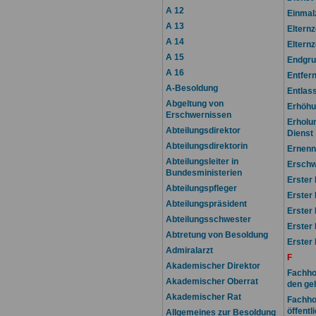
A 12
Einmal
A 13
Elternz
A 14
Eltern
A 15
Endgru
A 16
Entfer
A-Besoldung
Entlas
Abgeltung von
Erhöhu
Erschwernissen
Erholun
Abteilungsdirektor
Dienst
Abteilungsdirektorin
Ernenn
Abteilungsleiter in
Erschw
Bundesministerien
Erster 
Abteilungspfleger
Erster
Abteilungspräsident
Erster
Abteilungsschwester
Erster
Abtretung von Besoldung
Erster
Admiralarzt
F
Akademischer Direktor
Fachho
Akademischer Oberrat
den ge
Akademischer Rat
Fachho
öffent
Allgemeines zur Besoldung