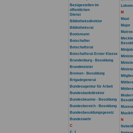
Bezügestellen im
Lokomo
öffentlichen
M
Dienst
Maat
Bibliotheksdirektor
Major
Bibliotheksrat
Matros
Bootsmann
Meckle
Botschafter
Besold
Botschaftsrat
Minijo
Botschaftsrat Erster Klasse
Ministe
Brandenburg - Besoldung
Ministe
Brandmeister
Ministe
Bremen - Besoldung
Mitglie
Brigadegeneral
Mittler
Bundesagentur für Arbeit
Mittler
Bundesbankdirektor
Modern
Bundesbeamte - Besoldung
Besold
Bundesbereich - Besoldung
Museum
Bundesbesoldungsgesetz
Musikf
Bundeswehr
N
C
Nebenb
C 1
Nebene