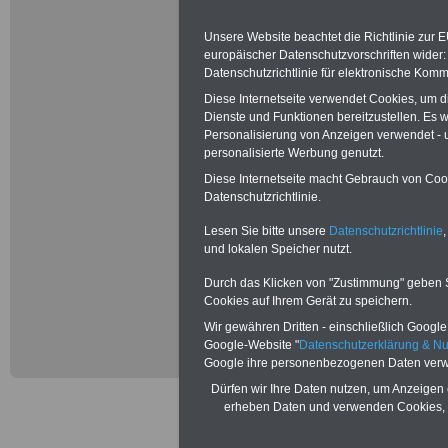
Unsere Website beachtet die Richtlinie zur 
europäischer Datenschutzvorschriften wide
Besoldungs
Datenschutzrichtlinie für elektronische Komm
Diese Internetseite verwendet Cookies, um 
bis Z
Dienste und Funktionen bereitzustellen. Es
Personalisierung von Anzeigen verwendet - un
Beamtinnen und 
personalisierte Werbung genutzt.
Diese Internetseite macht Gebrauch von Cooki
Amtsbezeichnung
Datenschutzrichtlinie.
übertragenen Amt
Lesen Sie bitte unsere
Datenschutzrichtlinie
,
und lokalen Speicher nutzt.
Besoldungsordnu
Durch das Klicken von "Zustimmung" geben Sie
Cookies auf Ihrem Gerät zu speichern.
W ausgewiesen. 
Wir gewähren Dritten - einschließlich Google -
Google-Website "
Datenschutzerklärung & N
Beamten zu eine
Google ihre personenbezogenen Daten verw
richtet sich nach
Dürfen wir Ihre Daten nutzen, um Anzeigen 
erheben Daten und verwenden Cookies, 
Laufbahn, Alter 