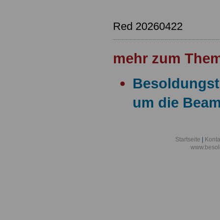
Red 20260422
mehr zum Them
Besoldungsta
um die Bea
Startseite
|
Konta
www.besol