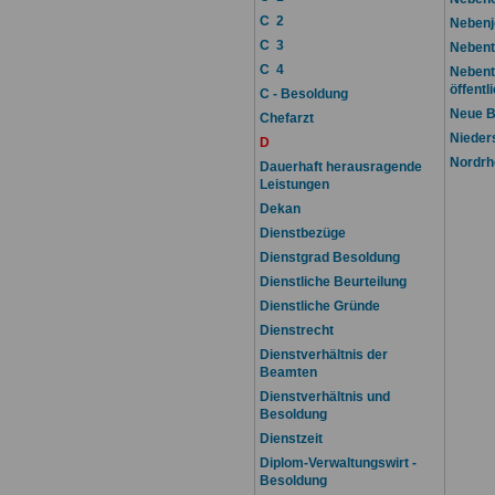
C 2
Nebenj
C 3
Nebent
C 4
Nebent
öffentl
C - Besoldung
Neue B
Chefarzt
Nieder
D
Nordrh
Dauerhaft herausragende
Leistungen
Dekan
Dienstbezüge
Dienstgrad Besoldung
Dienstliche Beurteilung
Dienstliche Gründe
Dienstrecht
Dienstverhältnis der
Beamten
Dienstverhältnis und
Besoldung
Dienstzeit
Diplom-Verwaltungswirt -
Besoldung