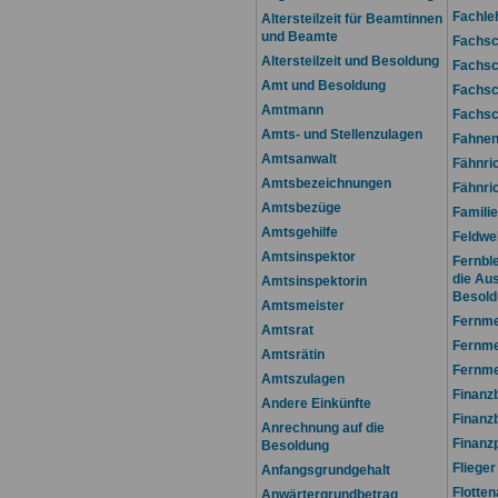
Fachle
Altersteilzeit für Beamtinnen
und Beamte
Fachsc
Altersteilzeit und Besoldung
Fachsc
Amt und Besoldung
Fachsc
Amtmann
Fachsc
Amts- und Stellenzulagen
Fahnen
Amtsanwalt
Fähnri
Amtsbezeichnungen
Fähnri
Amtsbezüge
Famili
Amtsgehilfe
Feldwe
Amtsinspektor
Fernbl
die Au
Amtsinspektorin
Besold
Amtsmeister
Fernme
Amtsrat
Fernme
Amtsrätin
Fernme
Amtszulagen
Finanz
Andere Einkünfte
Finanz
Anrechnung auf die
Finanz
Besoldung
Flieger
Anfangsgrundgehalt
Flotte
Anwärtergrundbetrag