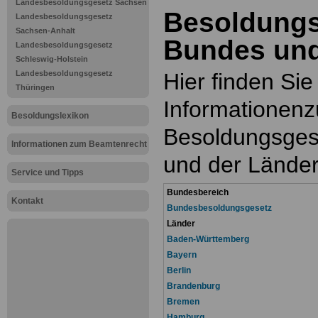
Landesbesoldungsgesetz Sachsen
Besoldungs
Landesbesoldungsgesetz
Sachsen-Anhalt
Bundes und
Landesbesoldungsgesetz
Schleswig-Holstein
Landesbesoldungsgesetz
Hier finden Si
Thüringen
Informatione
n
z
Besoldungslexikon
Besoldungsges
Informationen zum Beamtenrecht
und der Lände
Service und Tipps
Bundesbereich
Kontakt
Bundesbesoldungsgesetz
Länder
Baden-Württemberg
Bayern
Berlin
Brandenburg
Bremen
Hamburg