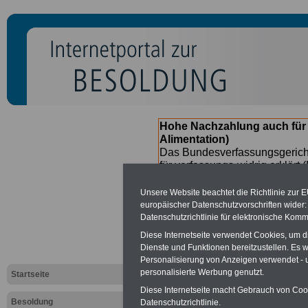
Hohe Nachzahlung auch für
Alimentation)
Das Bundesverfassungsgericht
für verfassungs-widrig erklärt 
Neuregelung der Besoldung b
(Beamte & Ruhestandsbeamte) 
Unsere Website beachtet die Richtlinie zur 
Nachzahlungen (Medienberichte
europäischer Datenschutzvorschriften wide
Beamte
zwischen mind.
3.000
Datenschutzrichtlinie für elektronische Komm
SERVICE gibt hierzu eine Bros
Diese Internetseite verwendet Cookies, um 
dem Beschluss des Gesetzentw
Dienste und Funktionen bereitzustellen. Es
wird (im II. Quartal.2026 >>>
Personalisierung von Anzeigen verwendet - un
personalisierte Werbung genutzt.
Startseite
Diese Internetseite macht Gebrauch von Cooki
Besoldung
Datenschutzrichtlinie.