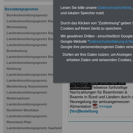
Besoldungs
Lesen Sie bitte unsere
Datenschutzrichtlinie
,
Besoldungsgesetze
Bundes und
und lokalen Speicher nutzt.
Bundesbesoldungsgesetz
Landesbesoldungsgesetz Baden-
Durch das Klicken von "Zustimmung" geben Sie
Württemberg
BEHÖRDEN-ABO
mit drei Ratgebern
Cookies auf Ihrem Gerät zu speichern.
Landesbesoldungsgesetz Bayern
nur 25,00 Euro: Wissenswertes für
Wir gewähren Dritten - einschließlich Google -
Beamtinnen und Beamte, Beamten-
Landesbesoldungsgesetz Berlin
Google-Website "
Datenschutzerklärung & N
versorgungsrecht (Bund/Länder) sow
Landesbesoldungsgesetz
Google ihre personenbezogenen Daten verw
Beihilferecht in Bund und Ländern. Al
Brandenburg
drei Ratgeber sind übersichtlich gegli
Dürfen wir Ihre Daten nutzen, um Anzeigen 
Landesbesoldungsgesetz Bremen
dert und erläutern auch komplizierte
erheben Daten und verwenden Cookies, 
Sachverhalte verständlich (auch für
Landesbesoldungsgesetz
Mitarbeiter der öffentlichen Verwa
Hamburg
geeig-net).
Das
BEHÖRDEN-
Landesbesoldungsgesetz Hessen
ABO
>>>hier bestellen
Landesbesoldungsgesetz
ACHTUNG Neue Broschüre zum
Mecklenburg-Vorpommern
vorbestellen:
Teilweise fünfstellige
Nachzahlungen für Beamtinnen &
Landesbesoldungsgesetz
Beamte in Bund und Ländern durch d
Niedersachsen
Neuregelung der amtsangemessen
Landesbesoldungsgesetz
Alimentation
>>>zur
Nordrhein-Westfalen
(Vor)Bestellung
Landesbesoldungsgesetz
Rheinland-Pfalz
Landesbesoldungsgesetz Saarland