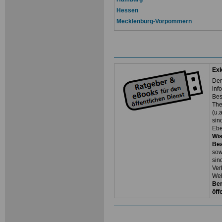
Hessen
Mecklenburg-Vorpommern
Exk
Der
inf
Bes
The
(u.
sin
Ebe
Wi
Be
so
sin
Ver
Web
Ber
öff