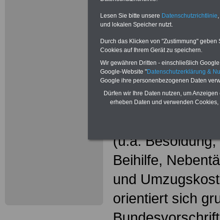
Wissenswer
Beamtinne
Lesen Sie bitte unsere
Datenschutzrichtlinie
,
und lokalen Speicher nutzt.
Beamte
Durch das Klicken von "Zustimmung" geben Sie
Cookies auf Ihrem Gerät zu speichern.
Das beliebte Ta
Wir gewähren Dritten - einschließlich Google -
Google-Website "
Datenschutzerklärung & N
"WISSENSWERT
Google ihre personenbezogenen Daten verw
Dürfen wir Ihre Daten nutzen, um Anzeigen 
und Beamte"
in
erheben Daten und verwenden Cookies, 
gesamte Beamte
(u.a. Besoldung
Beihilfe, Nebentä
und Umzugskost
orientiert sich g
Bundesvorschrif