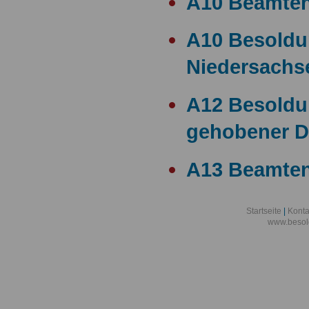
A10 Beamte
A10 Besold
Niedersachs
A12 Besoldu
gehobener D
A13 Beamten
A13 Besoldu
Startseite
|
Konta
www.besol
A14 a15 Bes
A14 Besoldu