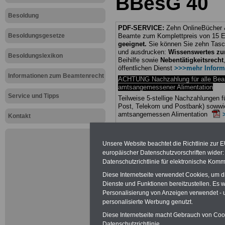
BBesG 40
Besoldung
PDF-SERVICE:
Zehn OnlineBücher &
Besoldungsgesetze
Beamte zum Komplettpreis von 15 Eu
geeignet.
Sie können Sie zehn Tasc
und ausdrucken:
Wissenswertes z
Besoldungslexikon
Beihilfe sowie
Nebentätigkeitsrecht
öffentlichen Dienst
>>>mehr Inform
Informationen zum Beamtenrecht
ACHTUNG Nachzahlung für alle Be
amtsangemessener Alimentation
Service und Tipps
Teilweise 5-stellige Nachzahlungen
Post, Telekom und Postbank) sowwie
amtsangemessen Alimentation
Kontakt
Hier die Sterbe
Unsere Website beachtet die Richtlinie zur 
abschließen!
europäischer Datenschutzvorschriften wide
Datenschutzrichtlinie für elektronische Komm
Diese Internetseite verwendet Cookies, um 
Dienste und Funktionen bereitzustellen. Es
Personalisierung von Anzeigen verwendet - un
Neu aufgele
personalisierte Werbung genutzt.
Diese Internetseite macht Gebrauch von Cooki
Datenschutzrichtlinie.