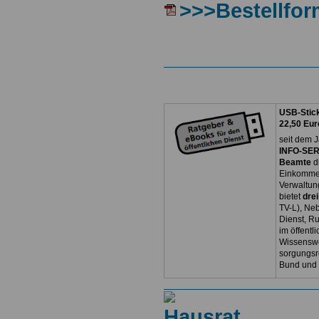
>>>Bestellfor
USB-Stick
22,50 Eur
seit dem J
INFO-SERV
Beamte
d
Einkommen
Verwaltun
bietet
dre
TV-L), Neb
Dienst, R
im öffentl
Wissenswe
sorgungsr
Bund und