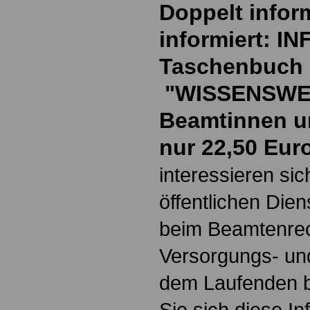
Doppelt inform
informiert: I
Taschenbuch
"WISSENSWE
Beamtinnen u
nur 22,50 Eur
interessieren si
öffentlichen Die
beim Beamtenrec
Versorgungs- und
dem Laufenden b
Sie sich diese I