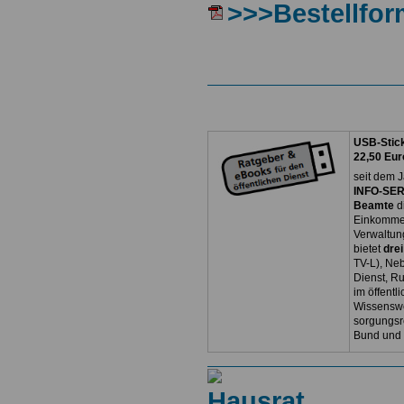
>>>Bestellfor
USB-Stick
22,50 Eur
seit dem J
INFO-SERV
Beamte
d
Einkommen
Verwaltun
bietet
dre
TV-L), Neb
Dienst, R
im öffentl
Wissenswe
sorgungsr
Bund und