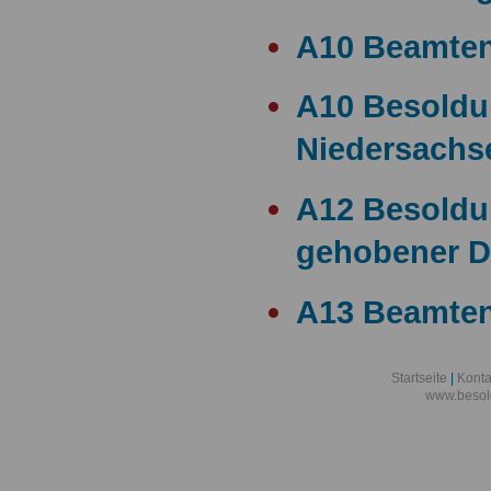
A10 Beamte
A10 Besold
Niedersachs
A12 Besoldu
gehobener D
A13 Beamten
A13 Besoldu
Startseite
|
Konta
www.besol
A14 a15 Bes
A14 Besoldu