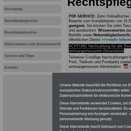
Rechtspfle
Besoldung
PDF-SERVICE:
Zehn OnlineBücher &
Besoldungsgesetze
Beamte zum Komplettpreis von 15 Eu
geeignet.
Sie können Sie zehn Tasc
und ausdrucken:
Wissenswertes z
Besoldungslexikon
Beihilfe sowie
Nebentätigkeitsrecht
öffentlichen Dienst
>>>mehr Inform
Informationen zum Beamtenrecht
ACHTUNG Nachzahlung für alle Be
amtsangemessener Alimentation
Service und Tipps
Teilweise 5-stellige Nachzahlungen
Post, Telekom und Postbank) sowwie
amtsangemessen Alimentation
Kontakt
Hier die Sterbe
Unsere Website beachtet die Richtlinie zur 
abschließen!
europäischer Datenschutzvorschriften wide
Datenschutzrichtlinie für elektronische Komm
Diese Internetseite verwendet Cookies, um 
Dienste und Funktionen bereitzustellen. Es
Personalisierung von Anzeigen verwendet - un
Neu aufgele
personalisierte Werbung genutzt.
Diese Internetseite macht Gebrauch von Cooki