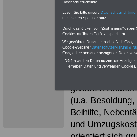
Neu aufgele
Datenschutzrichtlinie.
Wissenswer
Lesen Sie bitte unsere
Datenschutzrichtlinie
,
und lokalen Speicher nutzt.
Beamtinne
Durch das Klicken von "Zustimmung" geben Sie
Cookies auf Ihrem Gerät zu speichern.
Beamte
Wir gewähren Dritten - einschließlich Google -
Google-Website "
Datenschutzerklärung & N
Das beliebte Ta
Google ihre personenbezogenen Daten verw
Dürfen wir Ihre Daten nutzen, um Anzeigen 
"WISSENSWERT
erheben Daten und verwenden Cookies, 
und Beamte"
in
gesamte Beamte
(u.a. Besoldung
Beihilfe, Nebentä
und Umzugskost
orientiert sich g