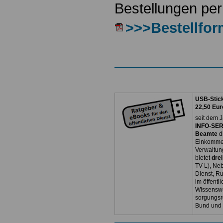
Bestellungen per
>>>Bestellfor
USB-Stick
22,50 Eur
seit dem J
INFO-SERV
Beamte
d
Einkommen
Verwaltun
bietet
dre
TV-L), Neb
Dienst, R
im öffentl
Wissenswe
sorgungsr
Bund und