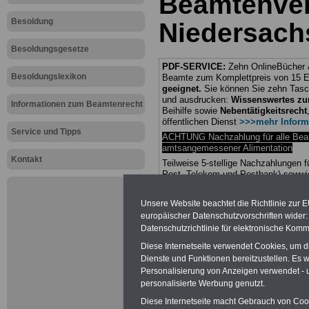
Beamtenve
Besoldung
Niedersach
Besoldungsgesetze
PDF-SERVICE:
Zehn OnlineBücher &
Besoldungslexikon
Beamte zum Komplettpreis von 15 Eu
geeignet.
Sie können Sie zehn Tasc
und ausdrucken:
Wissenswertes z
Informationen zum Beamtenrecht
Beihilfe sowie
Nebentätigkeitsrecht
öffentlichen Dienst
>>>mehr Inform
Service und Tipps
ACHTUNG Nachzahlung für alle Be
amtsangemessener Alimentation
Kontakt
Teilweise 5-stellige Nachzahlungen
Post, Telekom und Postbank) sowwie
amtsangemessen Alimentation
Unsere Website beachtet die Richtlinie zur 
Hier die Sterbe
europäischer Datenschutzvorschriften wide
Datenschutzrichtlinie für elektronische Komm
abschließen!
Diese Internetseite verwendet Cookies, um 
Dienste und Funktionen bereitzustellen. Es
Personalisierung von Anzeigen verwendet - un
personalisierte Werbung genutzt.
Diese Internetseite macht Gebrauch von Cooki