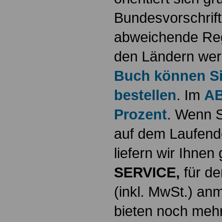
Bundesvorschrif
abweichende Reg
den Ländern werd
Buch können Sie
bestellen
. Im
AB
Prozent
. Wenn S
auf dem Laufende
liefern wir Ihne
SERVICE,
für de
(inkl. MwSt.) a
bieten noch mehr