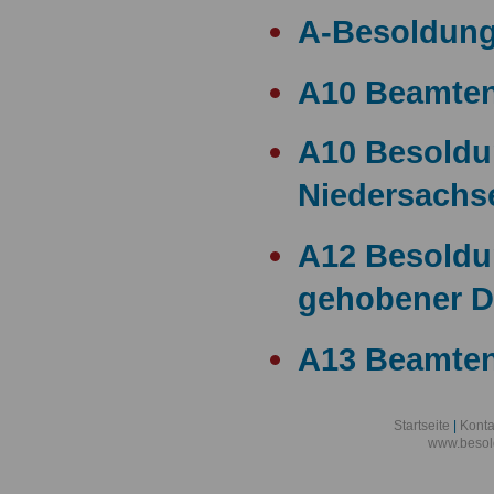
A-Besoldun
A10 Beamte
A10 Besold
Niedersachs
A12 Besoldu
gehobener D
A13 Beamten
A13 Besoldu
Startseite
|
Konta
www.besol
A14 a15 Bes