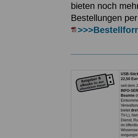
bieten noch mehr
Bestellungen per
>>>Bestellfor
USB-Stick
22,50 Eur
seit dem J
INFO-SERV
Beamte
d
Einkommen
Verwaltun
bietet
dre
TV-L), Neb
Dienst, R
im öffentl
Wissenswe
sorgungsr