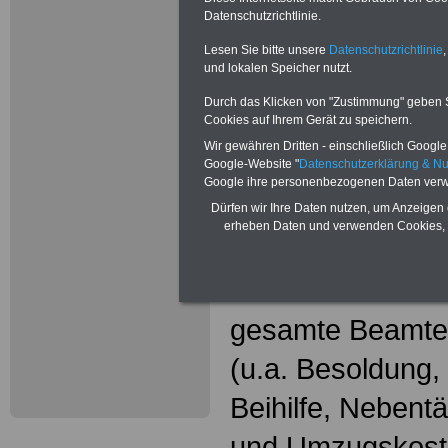
Datenschutzrichtlinie.
Neu aufgele
Lesen Sie bitte unsere
Datenschutzrichtlinie
,
und lokalen Speicher nutzt.
Wissenswer
Durch das Klicken von "Zustimmung" geben Sie
Beamtinne
Cookies auf Ihrem Gerät zu speichern.
Wir gewähren Dritten - einschließlich Google -
Beamte
Google-Website "
Datenschutzerklärung & N
Google ihre personenbezogenen Daten verw
Das beliebte Ta
Dürfen wir Ihre Daten nutzen, um Anzeigen 
erheben Daten und verwenden Cookies, 
"WISSENSWERT
und Beamte"
in
gesamte Beamte
(u.a. Besoldung
Beihilfe, Nebentä
und Umzugskost