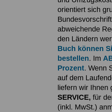
orientiert sich g
Bundesvorschrif
abweichende Reg
den Ländern werd
Buch können Sie
bestellen
. Im
AB
Prozent
. Wenn S
auf dem Laufende
liefern wir Ihne
SERVICE,
für de
(inkl. MwSt.) a