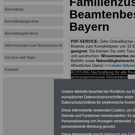
Familienzu
Besoldung
Beamtenbe
Besoldungsgesetze
Bayern
Besoldungslexikon
PDF-SERVICE:
Zehn OnlineBücher &
Informationen zum Beamtenrecht
Beamte zum Komplettpreis von 15 Eu
geeignet.
Sie können Sie zehn Tasc
und ausdrucken:
Wissenswertes z
Service und Tipps
Beihilfe sowie
Nebentätigkeitsrecht
öffentlichen Dienst
>>>mehr Inform
Kontakt
ACHTUNG Nachzahlung für alle Be
amtsangemessener Alimentation
Teilweise 5-stellige Nachzahlungen
Post, Telekom und Postbank) sowwie
Unsere Website beachtet die Richtlinie zur 
amtsangemessen Alimentation
europäischer Datenschutzvorschriften wide
Hier die Sterbe
Datenschutzrichtlinie für elektronische Komm
Diese Internetseite verwendet Cookies, um 
abschließen!
Dienste und Funktionen bereitzustellen. Es
Personalisierung von Anzeigen verwendet - un
personalisierte Werbung genutzt.
Diese Internetseite macht Gebrauch von Cooki