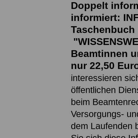
Doppelt inform
informiert: I
Taschenbuch
"WISSENSWE
Beamtinnen u
nur 22,50 Eur
interessieren si
öffentlichen Die
beim Beamtenrec
Versorgungs- und
dem Laufenden b
Sie sich diese I