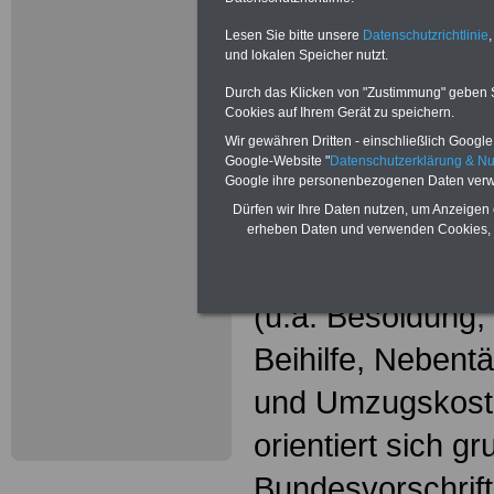
Wissenswer
Beamtinne
Lesen Sie bitte unsere
Datenschutzrichtlinie
,
und lokalen Speicher nutzt.
Beamte
Durch das Klicken von "Zustimmung" geben Sie
Cookies auf Ihrem Gerät zu speichern.
Das beliebte Ta
Wir gewähren Dritten - einschließlich Google -
Google-Website "
Datenschutzerklärung & N
"WISSENSWERT
Google ihre personenbezogenen Daten verw
Dürfen wir Ihre Daten nutzen, um Anzeigen 
und Beamte"
in
erheben Daten und verwenden Cookies, 
gesamte Beamte
(u.a. Besoldung
Beihilfe, Nebentä
und Umzugskost
orientiert sich g
Bundesvorschrif