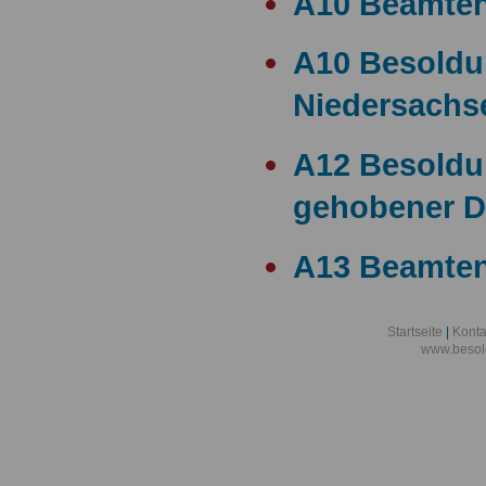
A10 Beamte
A10 Besold
Niedersachs
A12 Besoldu
gehobener D
A13 Beamten
A13 Besoldu
Startseite
|
Konta
www.besol
A14 a15 Bes
A14 Besoldu