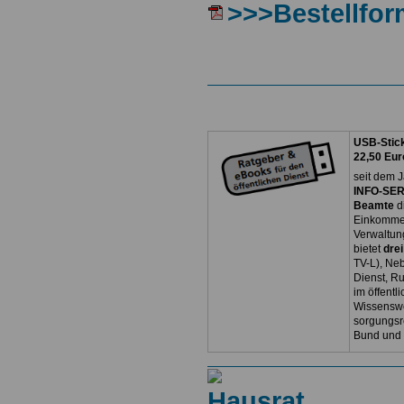
>>>Bestellfor
USB-Stick
22,50 Eur
seit dem J
INFO-SERV
Beamte
d
Einkommen
Verwaltun
bietet
dre
TV-L), Neb
Dienst, R
im öffentl
Wissenswe
sorgungsr
Bund und