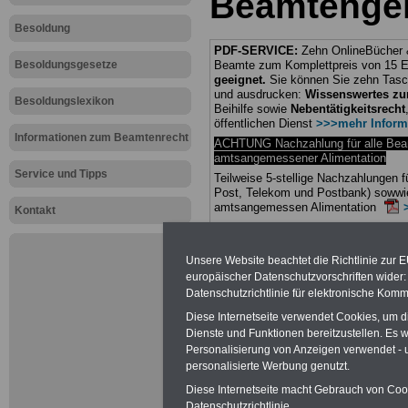
Beamtengeh
Besoldung
PDF-SERVICE:
Zehn OnlineBücher &
Besoldungsgesetze
Beamte zum Komplettpreis von 15 Eu
geeignet.
Sie können Sie zehn Tasc
und ausdrucken:
Wissenswertes z
Besoldungslexikon
Beihilfe sowie
Nebentätigkeitsrecht
öffentlichen Dienst
>>>mehr Inform
Informationen zum Beamtenrecht
ACHTUNG Nachzahlung für alle Be
amtsangemessener Alimentation
Service und Tipps
Teilweise 5-stellige Nachzahlungen
Post, Telekom und Postbank) sowwie
amtsangemessen Alimentation
Kontakt
Hier die Sterbe
Unsere Website beachtet die Richtlinie zur 
abschließen!
europäischer Datenschutzvorschriften wide
Datenschutzrichtlinie für elektronische Komm
Diese Internetseite verwendet Cookies, um 
Dienste und Funktionen bereitzustellen. Es
Personalisierung von Anzeigen verwendet - un
Neu aufgele
personalisierte Werbung genutzt.
Diese Internetseite macht Gebrauch von Cooki
Datenschutzrichtlinie.