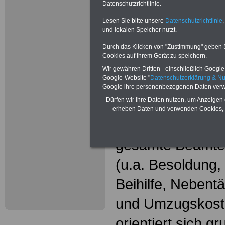
Neu aufgele
Datenschutzrichtlinie.
Wissenswer
Lesen Sie bitte unsere
Datenschutzrichtlinie
,
und lokalen Speicher nutzt.
Beamtinne
Durch das Klicken von "Zustimmung" geben Sie
Cookies auf Ihrem Gerät zu speichern.
Beamte
Wir gewähren Dritten - einschließlich Google -
Google-Website "
Datenschutzerklärung & N
Das beliebte Ta
Google ihre personenbezogenen Daten verw
Dürfen wir Ihre Daten nutzen, um Anzeigen 
"WISSENSWERT
erheben Daten und verwenden Cookies, 
und Beamte"
in
gesamte Beamte
(u.a. Besoldung
Beihilfe, Nebentä
und Umzugskost
orientiert sich g