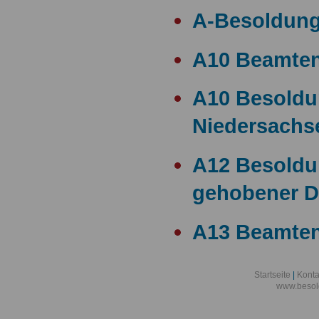
A-Besoldun
A10 Beamte
A10 Besold
Niedersachs
A12 Besoldu
gehobener D
A13 Beamten
A13 Besoldu
Startseite
|
Konta
www.besol
A14 a15 Bes