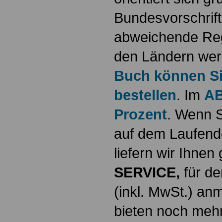
Bundesvorschrif
abweichende Reg
den Ländern werd
Buch können Sie
bestellen
. Im
AB
Prozent
. Wenn S
auf dem Laufende
liefern wir Ihne
SERVICE,
für de
(inkl. MwSt.) a
bieten noch mehr