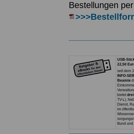
Bestellungen per
>>>Bestellfor
USB-Stick
22,50 Eur
seit dem J
INFO-SERV
Beamte
d
Einkommen
Verwaltun
bietet
dre
TV-L), Neb
Dienst, R
im öffentl
Wissenswe
sorgungsr
Bund und