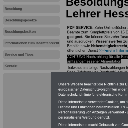
Besoldung
Besoldung
Lehrer Hes
Besoldungsgesetze
PDF-SERVICE:
Zehn OnlineBücher &
Besoldungslexikon
Beamte zum Komplettpreis von 15 Eu
geeignet.
Sie können Sie zehn Tasc
und ausdrucken:
Wissenswertes z
Informationen zum Beamtenrecht
Beihilfe sowie
Nebentätigkeitsrecht
öffentlichen Dienst
>>>mehr Inform
Service und Tipps
ACHTUNG Nachzahlung für alle Be
amtsangemessener Alimentation
Kontakt
Teilweise 5-stellige Nachzahlungen
Post, Telekom und Postbank) sowwie
amtsangemessen Alimentation
Unsere Website beachtet die Richtlinie zur 
Hier die Sterbe
europäischer Datenschutzvorschriften wide
Datenschutzrichtlinie für elektronische Komm
abschließen!
Diese Internetseite verwendet Cookies, um 
Dienste und Funktionen bereitzustellen. Es
Personalisierung von Anzeigen verwendet - un
personalisierte Werbung genutzt.
Diese Internetseite macht Gebrauch von Cooki