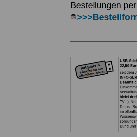
Bestellungen per
>>>Bestellfor
USB-Stick
22,50 Eur
seit dem J
INFO-SERV
Beamte
d
Einkommen
Verwaltun
bietet
dre
TV-L), Neb
Dienst, R
im öffentl
Wissenswe
sorgungsr
Bund und