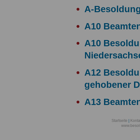
A-Besoldun
A10 Beamte
A10 Besold
Niedersachs
A12 Besoldu
gehobener D
A13 Beamten
A13 Besoldu
Startseite
|
Konta
www.besol
A14 a15 Bes