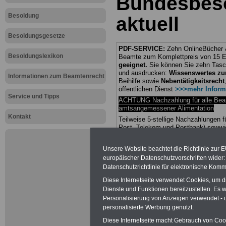
Bundesbes
Besoldung
aktuell
Besoldungsgesetze
PDF-SERVICE:
Zehn OnlineBücher &
Besoldungslexikon
Beamte zum Komplettpreis von 15 Eu
geeignet.
Sie können Sie zehn Tasc
und ausdrucken:
Wissenswertes z
Informationen zum Beamtenrecht
Beihilfe sowie
Nebentätigkeitsrecht
öffentlichen Dienst
>>>mehr Inform
Service und Tipps
ACHTUNG Nachzahlung für alle Be
amtsangemessener Alimentation
Kontakt
Teilweise 5-stellige Nachzahlungen
Post, Telekom und Postbank) sowwie
amtsangemessen Alimentation
Unsere Website beachtet die Richtlinie zur 
Hier die Sterbe
europäischer Datenschutzvorschriften wide
Datenschutzrichtlinie für elektronische Komm
abschließen!
Diese Internetseite verwendet Cookies, um 
Dienste und Funktionen bereitzustellen. Es
Personalisierung von Anzeigen verwendet - un
personalisierte Werbung genutzt.
Diese Internetseite macht Gebrauch von Cooki