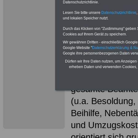
Neu aufgele
Datenschutzrichtlinie.
Wissenswer
Lesen Sie bitte unsere
Datenschutzrichtlinie
,
und lokalen Speicher nutzt.
Beamtinne
Durch das Klicken von "Zustimmung" geben Sie
Cookies auf Ihrem Gerät zu speichern.
Beamte
Wir gewähren Dritten - einschließlich Google -
Google-Website "
Datenschutzerklärung & N
Das beliebte Ta
Google ihre personenbezogenen Daten verw
Dürfen wir Ihre Daten nutzen, um Anzeigen 
"WISSENSWERT
erheben Daten und verwenden Cookies, 
und Beamte"
in
gesamte Beamte
(u.a. Besoldung
Beihilfe, Nebentä
und Umzugskost
orientiert sich g