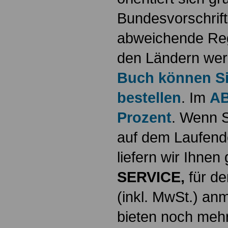
Bundesvorschrif
abweichende Reg
den Ländern werd
Buch können Sie
bestellen
. Im
AB
Prozent
. Wenn S
auf dem Laufende
liefern wir Ihne
SERVICE,
für de
(inkl. MwSt.) a
bieten noch mehr