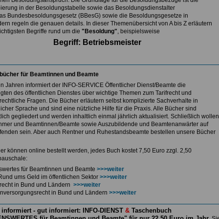
nen Besoldungsanspruch. Die Grundlage für die Besoldungsbezüge ist die
ierung in der Besoldungstabelle sowie das Besoldungsdienstalter
as Bundesbesoldungsgesetz (BBesG) sowie die Besoldungsgesetze in
ern regeln die genauen details. In dieser Themenübersicht von A bis Z erläutern
ichtigsten Begriffe rund um die
"Besoldung"
, beispielsweise
Begriff: Betriebsmeister
bücher für Beamtinnen und Beamte
len Jahren informiert der INFO-SERVICE Öffentlicher Dienst/Beamte die
igten des öffentlichen Dienstes über wichtige Themen zum Tarifrecht und
echtliche Fragen. Die Bücher erläutern selbst komplizierte Sachverhalte in
icher Sprache und sind eine nützliche Hilfe für die Praxis. Alle Bücher sind
lich gegliedert und werden inhaltlich einmal jährlich aktualisiert. Schließlich wollen
hmer und Beamtinnen/Beamte sowie Auszubildende und Beamtenanwärter auf
enden sein. Aber auch Rentner und Ruhestandsbeamte bestellen unsere Bücher
er können online bestellt werden, jedes Buch kostet 7,50 Euro zzgl. 2,50
auschale:
swertes für Beamtinnen und Beamte
>>>weiter
Rund ums Geld im öffentlichen Sektor
>>>weiter
ferecht in Bund und Ländern
>>>weiter
nversorgungsrecht in Bund und Ländern
>>>weiter
 informiert - gut informiert: INFO-DIENST
&
Taschenbuch
NSWERTES für Beamtinnen und Beamte" für nur 22,50 Euro im Jahr
Si