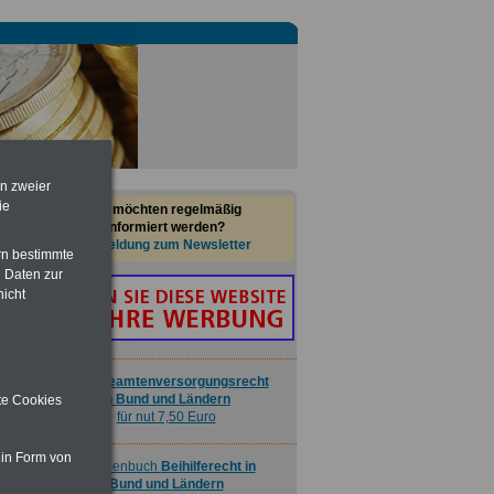
Buch
Beamtenversorgungsrecht
in Bund und Ländern
für nut 7,50 Euro
Taschenbuch
Beihilferecht in
Bund und Ländern
für nur 7,50 Euro
en zweier
Nebenberufler aufpassen: mit dem
ie
Sie möchten regelmäßig
OnlineBuch Nebentätigkeit sind Sie
informiert werden?
für nur 7,50 Euro auf der sicheren Seite
Anmeldung zum Newsletter
rn bestimmte
 Daten zur
nicht
Buch
Beamtenversorgungsrecht
in Bund und Ländern
ite Cookies
für nut 7,50 Euro
 in Form von
Taschenbuch
Beihilferecht in
Bund und Ländern