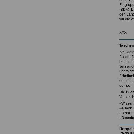
haben ei
Eingrupp
(BDA). D
den Länd
wir die w
XXX
Taschen
Seit vie
Beschäft
beamtenr
verständl
übersicht
Arbeitne
dem Lauf
gerne.
Die Büch
Versandp
- Wissen
- eBook 
- Beihil
- Beamte
Doppelt
"WISSE