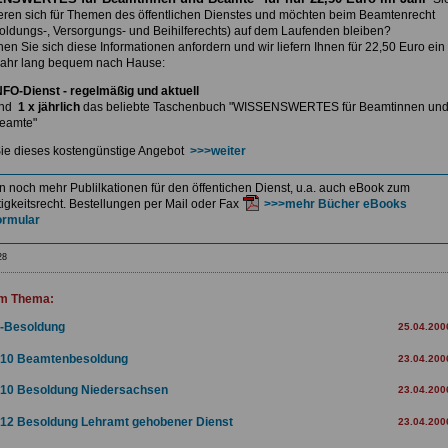
ieren sich für Themen des öffentlichen Dienstes und möchten beim Beamtenrecht
soldungs-, Versorgungs- und Beihilferechts) auf dem Laufenden bleiben?
nnen
Sie sich diese Informationen anfordern und wir liefern Ihnen
für 22,50 Euro ein
ahr lang bequem nach Hause:
NFO-Dienst - regelmäßig und aktuell
nd
1 x jährlich
das beliebte Taschenbuch
"WISSENSWERTES für Beamtinnen un
eamte"
ie dieses kostengünstige Angebot
>>>weiter
en noch mehr Publilkationen für den öffentichen Dienst, u.a. auch eBook zum
igkeitsrecht. Bestellungen per Mail oder Fax
>>>mehr Bücher eBooks
ormular
28
m Thema:
-Besoldung
25.04.200
10 Beamtenbesoldung
23.04.200
10 Besoldung Niedersachsen
23.04.200
12 Besoldung Lehramt gehobener Dienst
23.04.200