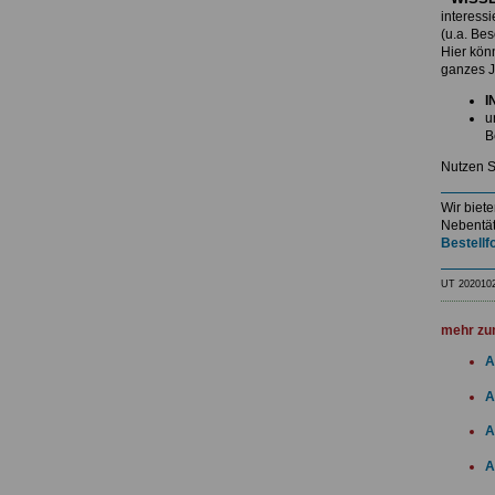
interess
(u.a. Be
Hier kö
ganzes J
I
u
B
Nutzen S
Wir biet
Nebentät
Bestellf
UT 202010
mehr zu
A
A
A
A