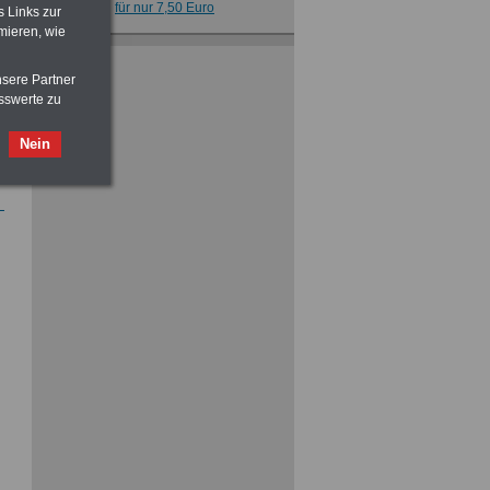
für nur 7,50 Euro
s Links zur
mieren, wie
Nebenberufler aufpassen: mit dem
OnlineBuch Nebentätigkeit sind Sie
nsere Partner
für nur 7,50 Euro auf der sicheren Seite
sswerte zu
Nein