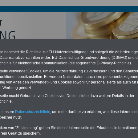
e beachtet die Richtlinie zur EU-Nutzereinwilligung und spiegelt die Anforderung
chzahlung auch für Ruhestandsbeamte (zu geringe Alimentation)
 Datenschutzvorschriften wider: EU-Datenschutz-Grundverordnung (DSGVO) und d
desverfassungsgericht hat die Berliner Landesbesoldung für verfassungs-
chtlinie für elektronische Kommunikation (die sogenannte E-Privacy-Richtlinie).
rklärt (Berlin muss bis
März 2027 eine Neuregelung der Besoldung
eßen). Auch beim Bund (Beamte & Ruhestandsbeamte) gibt es teilweise
tseite verwendet Cookies, um die Nutzererfahrung zu verbessern und den Benutze
chzahlungen (Medienberichten zufolge liegt diese für
alle (!) Beamte
unktionen bereitzustellen. Es werden Nutzerdaten - auch ihre personenbezogenen
n mind.
3.000 und 13.000 Euro
, Der INFO-SERVICE gibt hierzu eine
ung von Anzeigen verwendet - und Cookies sowohl für personalisierte als auch für 
re heraus, die unmittelbar nach dem Beschluss des Gesetzentwurfs der
te Werbung genutzt.
gierung vorgelegt wird (im II. Quartal.2026 >>>
zur (Vor)Bestellung der
re
.
tseite macht Gebrauch von Cookies von Dritten, siehe dazu weitere Details in der
htlinie.
te unsere
Datenschutzrichtlinie
, um mehr darüber zu erfahren, wie diese Internetse
bsmeister
peicher nutzt.
cken von "Zustimmung" geben Sie dieser Internetseite die Erlaubnis, Informationen
ERVICE:
Zehn OnlineBücher & eBooks für den Öffentlichen Dienst oder
hrem Gerät zu speichern.
zum Komplettpreis von 15 Euro im Jahr -
auch für Landesbeamte