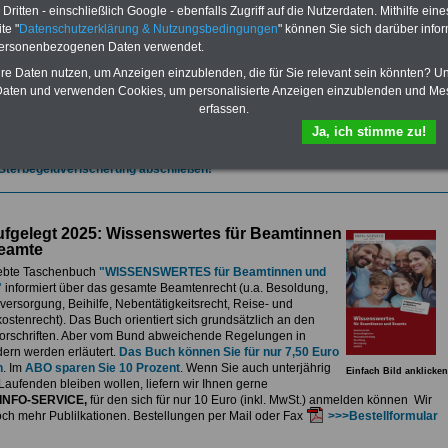
et.
Sie können Sie zehn Taschenbücher und eBooks herunterladen, lesen
ritten - einschließlich Google - ebenfalls Zugriff auf die Nutzerdaten. Mithilfe eine
sdrucken:
Wissenswertes zum Beamtenrecht
, Besoldung, Versorgung,
te "
Datenschutzerklärung & Nutzungsbedingungen
" können Sie sich darüber infor
e sowie
Nebentätigkeitsrecht
, Tarifrecht, Berufseinstieg und Frauen im
personenbezogenen Daten verwendet.
ichen Dienst
>>>mehr Informationen
G Nachzahlung für alle Beamtinnen und Beamten des Bundes wegen
hre Daten nutzen, um Anzeigen einzublenden, die für Sie relevant sein könnten? U
gemessener Alimentation
aten und verwenden Cookies, um personalisierte Anzeigen einzublenden und Me
erfassen.
se 5-stellige Nachzahlungen für Beamtinnen & Beamte im Bund (mit Bahn,
elekom und Postbank) sowwie einigen Ländern durch die Neuordnung der
Ja, ich stimme zu!
gemessen Alimentation
>>>zur (Vor)Bestellung
 Sterbegeldverischerung abschließen!
fgelegt 2025: Wissenswertes für Beamtinnen
eamte
ebte Taschenbuch
"WISSENSWERTES für Beamtinnen und
"
informiert über das gesamte Beamtenrecht (u.a. Besoldung,
ersorgung, Beihilfe, Nebentätigkeitsrecht, Reise- und
stenrecht). Das Buch orientiert sich grundsätzlich an den
rschriften. Aber vom Bund abweichende Regelungen in
ern werden erläutert.
Das Buch können Sie für nur 7,50 Euro
n
. Im
ABO sparen Sie 10 Prozent
. Wenn Sie auch unterjährig
Einfach Bild anklicken
Laufenden bleiben wollen, liefern wir Ihnen gerne
INFO-SERVICE,
für den sich für nur 10 Euro (inkl. MwSt.) anmelden können Wir
och mehr Publilkationen. Bestellungen per Mail oder Fax
>>>Bestellformular