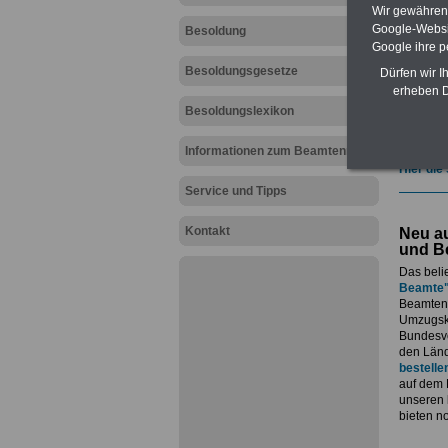
geeign
Wir gewähren D
und au
Google-Websi
Besoldung
Beihilf
Google ihre 
öffentl
Besoldungsgesetze
ACHTUN
Dürfen wir I
amtsan
erheben D
Teilwei
Besoldungslexikon
Post, T
amtsan
Informationen zum Beamtenrecht
Hier die
Service und Tipps
Kontakt
Neu au
und B
Das beli
Beamte
Beamtenv
Umzugsko
Bundesvo
den Länd
bestelle
auf dem 
unseren
bieten n