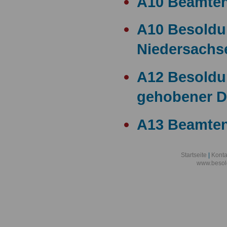
A10 Beamte
A10 Besold
Niedersachs
A12 Besoldu
gehobener D
A13 Beamten
A13 Besoldu
Startseite
|
Konta
www.besol
A14 a15 Bes
A14 Besoldu