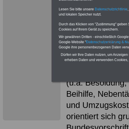
Wissenswer
Beamtinne
Lesen Sie bitte unsere
Datenschutzrichtlinie
,
und lokalen Speicher nutzt.
Beamte
Durch das Klicken von "Zustimmung" geben Sie
Cookies auf Ihrem Gerät zu speichern.
Das beliebte Ta
Wir gewähren Dritten - einschließlich Google -
Google-Website "
Datenschutzerklärung & N
"WISSENSWERT
Google ihre personenbezogenen Daten verw
Dürfen wir Ihre Daten nutzen, um Anzeigen 
und Beamte"
in
erheben Daten und verwenden Cookies, 
gesamte Beamte
(u.a. Besoldung
Beihilfe, Nebentä
und Umzugskost
orientiert sich g
Bundesvorschrif