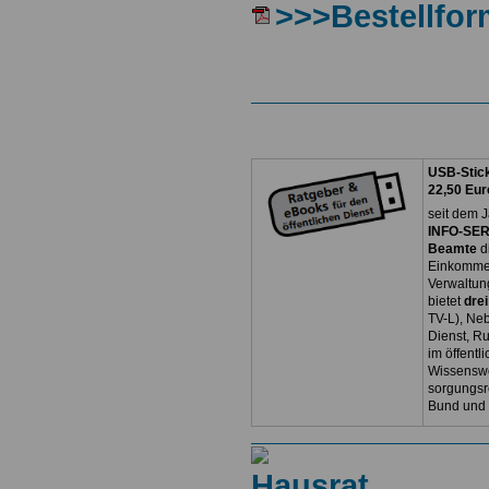
>>>Bestellfor
USB-Stick
22,50 Eur
seit dem J
INFO-SERV
Beamte
d
Einkommen
Verwaltun
bietet
dre
TV-L), Neb
Dienst, R
im öffentl
Wissenswe
sorgungsr
Bund und