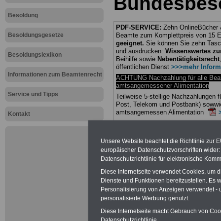
Bundesbes
Besoldung
PDF-SERVICE:
Zehn OnlineBücher &
Besoldungsgesetze
Beamte zum Komplettpreis von 15 Eu
geeignet.
Sie können Sie zehn Tasc
und ausdrucken:
Wissenswertes z
Besoldungslexikon
Beihilfe sowie
Nebentätigkeitsrecht
öffentlichen Dienst
>>>mehr Inform
Informationen zum Beamtenrecht
ACHTUNG Nachzahlung für alle Be
amtsangemessener Alimentation
Service und Tipps
Teilweise 5-stellige Nachzahlungen
Post, Telekom und Postbank) sowwie
amtsangemessen Alimentation
Kontakt
Hier die Sterbe
Unsere Website beachtet die Richtlinie zur 
abschließen!
europäischer Datenschutzvorschriften wide
Datenschutzrichtlinie für elektronische Komm
Diese Internetseite verwendet Cookies, um 
Dienste und Funktionen bereitzustellen. Es
Personalisierung von Anzeigen verwendet - un
Neu aufgele
personalisierte Werbung genutzt.
Diese Internetseite macht Gebrauch von Cooki
Datenschutzrichtlinie.