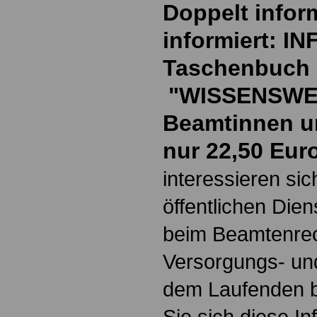
Doppelt inform
informiert: I
Taschenbuch
"WISSENSWE
Beamtinnen u
nur 22,50 Eur
interessieren si
öffentlichen Die
beim Beamtenrec
Versorgungs- und
dem Laufenden b
Sie sich diese I