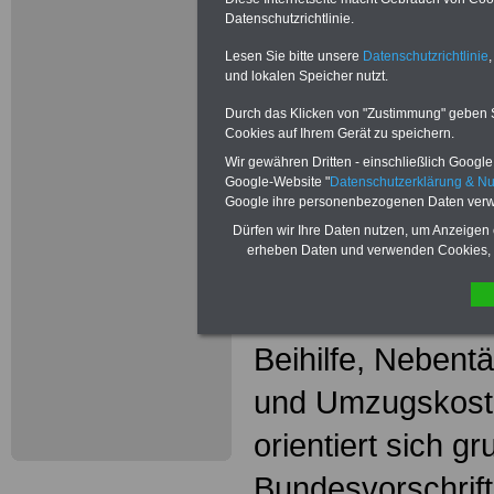
Wissenswer
Datenschutzrichtlinie.
Beamtinne
Lesen Sie bitte unsere
Datenschutzrichtlinie
,
und lokalen Speicher nutzt.
Beamte
Durch das Klicken von "Zustimmung" geben Sie
Das beliebte Ta
Cookies auf Ihrem Gerät zu speichern.
Wir gewähren Dritten - einschließlich Google -
"WISSENSWERT
Google-Website "
Datenschutzerklärung & N
Google ihre personenbezogenen Daten verw
und Beamte"
in
Dürfen wir Ihre Daten nutzen, um Anzeigen 
erheben Daten und verwenden Cookies, 
gesamte Beamte
(u.a. Besoldung
Beihilfe, Nebentä
und Umzugskost
orientiert sich g
Bundesvorschrif