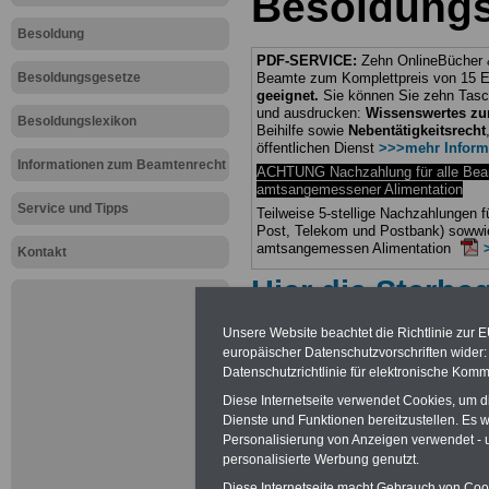
Besoldungs
Besoldung
PDF-SERVICE:
Zehn OnlineBücher &
Besoldungsgesetze
Beamte zum Komplettpreis von 15 Eu
geeignet.
Sie können Sie zehn Tasc
und ausdrucken:
Wissenswertes z
Besoldungslexikon
Beihilfe sowie
Nebentätigkeitsrecht
öffentlichen Dienst
>>>mehr Inform
Informationen zum Beamtenrecht
ACHTUNG Nachzahlung für alle Be
amtsangemessener Alimentation
Service und Tipps
Teilweise 5-stellige Nachzahlungen
Post, Telekom und Postbank) sowwie
amtsangemessen Alimentation
Kontakt
Hier die Sterbe
abschließen!
Unsere Website beachtet die Richtlinie zur 
europäischer Datenschutzvorschriften wide
Datenschutzrichtlinie für elektronische Komm
Diese Internetseite verwendet Cookies, um 
Dienste und Funktionen bereitzustellen. Es
Neu aufgele
Personalisierung von Anzeigen verwendet - un
personalisierte Werbung genutzt.
Diese Internetseite macht Gebrauch von Cooki