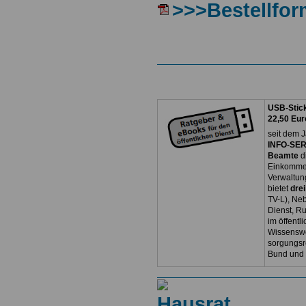
>>>Bestellfor
USB-Stick
22,50 Eur
seit dem J
INFO-SERV
Beamte
d
Einkommen
Verwaltun
bietet
dre
TV-L), Neb
Dienst, R
im öffentl
Wissenswe
sorgungsr
Bund und