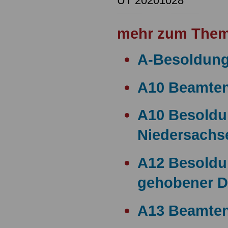
UT 20201028
mehr zum Them
A-Besoldun
A10 Beamte
A10 Besold
Niedersachs
A12 Besoldu
gehobener D
A13 Beamten