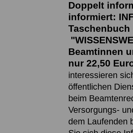
Doppelt inform
informiert: I
Taschenbuch
"WISSENSWE
Beamtinnen u
nur 22,50 Eur
interessieren si
öffentlichen Die
beim Beamtenrec
Versorgungs- und
dem Laufenden b
Sie sich diese I