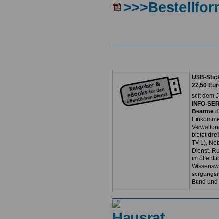
>>>Bestellfor
USB-Stick
22,50 Eur
seit dem J
INFO-SERV
Beamte
d
Einkommen
Verwaltun
bietet
dre
TV-L), Neb
Dienst, R
im öffentl
Wissenswe
sorgungsr
Bund und