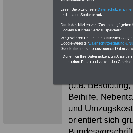
Wissenswer
Beamtinne
Lesen Sie bitte unsere
Datenschutzrichtlinie
,
und lokalen Speicher nutzt.
Beamte
Durch das Klicken von "Zustimmung" geben Sie
Cookies auf Ihrem Gerät zu speichern.
Das beliebte Ta
Wir gewähren Dritten - einschließlich Google -
Google-Website "
Datenschutzerklärung & N
"WISSENSWERT
Google ihre personenbezogenen Daten verw
Dürfen wir Ihre Daten nutzen, um Anzeigen 
und Beamte"
in
erheben Daten und verwenden Cookies, 
gesamte Beamte
(u.a. Besoldung
Beihilfe, Nebentä
und Umzugskost
orientiert sich g
Bundesvorschrif