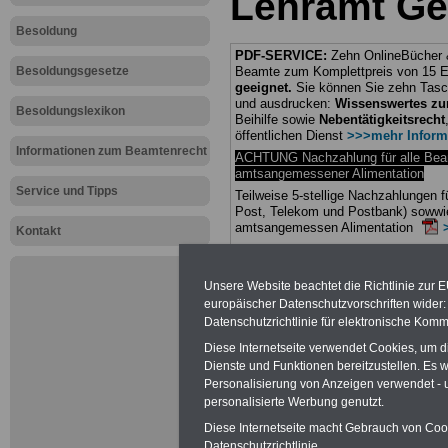
Lehramt Ge
Besoldung
PDF-SERVICE:
Zehn OnlineBücher &
Besoldungsgesetze
Beamte zum Komplettpreis von 15 Eu
geeignet.
Sie können Sie zehn Tasc
und ausdrucken:
Wissenswertes z
Besoldungslexikon
Beihilfe sowie
Nebentätigkeitsrecht
öffentlichen Dienst
>>>mehr Inform
Informationen zum Beamtenrecht
ACHTUNG Nachzahlung für alle Be
amtsangemessener Alimentation
Service und Tipps
Teilweise 5-stellige Nachzahlungen
Post, Telekom und Postbank) sowwie
amtsangemessen Alimentation
Kontakt
Hier die Sterbe
Unsere Website beachtet die Richtlinie zur 
abschließen!
europäischer Datenschutzvorschriften wide
Datenschutzrichtlinie für elektronische Komm
Diese Internetseite verwendet Cookies, um 
Dienste und Funktionen bereitzustellen. Es
Personalisierung von Anzeigen verwendet - un
Neu aufgele
personalisierte Werbung genutzt.
Diese Internetseite macht Gebrauch von Cooki
Datenschutzrichtlinie.