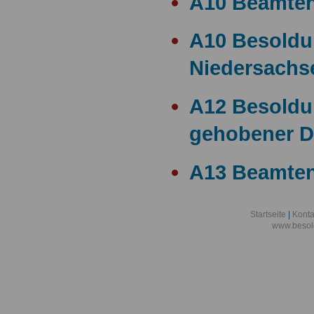
A10 Beamte
A10 Besold
Niedersachs
A12 Besoldu
gehobener D
A13 Beamten
A13 Besoldu
Startseite
|
Konta
www.besol
A14 a15 Bes
A14 Besoldu