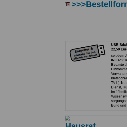
>>>Bestellfor
USB-Stick
22,50 Eur
seit dem J
INFO-SERV
Beamte
d
Einkommen
Verwaltun
bietet
dre
TV-L), Neb
Dienst, R
im öffentl
Wissenswe
sorgungsr
Bund und