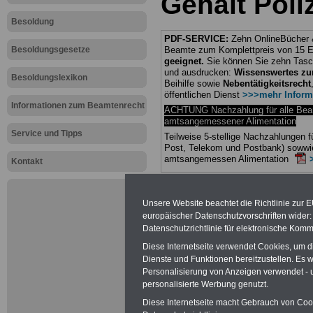
Gehalt Pol
Besoldung
PDF-SERVICE:
Zehn OnlineBücher &
Besoldungsgesetze
Beamte zum Komplettpreis von 15 Eu
geeignet.
Sie können Sie zehn Tasc
und ausdrucken:
Wissenswertes z
Besoldungslexikon
Beihilfe sowie
Nebentätigkeitsrecht
öffentlichen Dienst
>>>mehr Inform
Informationen zum Beamtenrecht
ACHTUNG Nachzahlung für alle Be
amtsangemessener Alimentation
Service und Tipps
Teilweise 5-stellige Nachzahlungen
Post, Telekom und Postbank) sowwie
amtsangemessen Alimentation
Kontakt
Hier die Sterbe
Unsere Website beachtet die Richtlinie zur 
abschließen!
europäischer Datenschutzvorschriften wide
Datenschutzrichtlinie für elektronische Komm
Diese Internetseite verwendet Cookies, um 
Dienste und Funktionen bereitzustellen. Es
Personalisierung von Anzeigen verwendet - un
Neu aufgele
personalisierte Werbung genutzt.
Diese Internetseite macht Gebrauch von Cooki