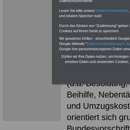
Wissenswer
Datenschutzrichtlinie.
Beamtinne
Lesen Sie bitte unsere
Datenschutzrichtlinie
,
und lokalen Speicher nutzt.
Beamte
Durch das Klicken von "Zustimmung" geben Sie
Cookies auf Ihrem Gerät zu speichern.
Das beliebte Ta
Wir gewähren Dritten - einschließlich Google -
Google-Website "
Datenschutzerklärung & N
"WISSENSWERT
Google ihre personenbezogenen Daten verw
Dürfen wir Ihre Daten nutzen, um Anzeigen 
und Beamte"
in
erheben Daten und verwenden Cookies, 
gesamte Beamte
(u.a. Besoldung
Beihilfe, Nebentä
und Umzugskost
orientiert sich g
Bundesvorschrif