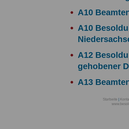
A10 Beamte
A10 Besold
Niedersachs
A12 Besoldu
gehobener D
A13 Beamten
A13 Besoldu
Startseite
|
Konta
www.besol
A14 a15 Bes
A14 Besoldu