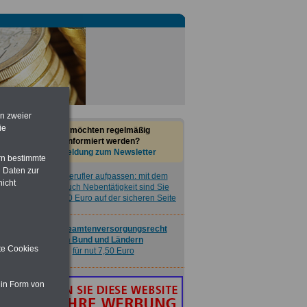
Buch
Beamtenversorgungsrecht
in Bund und Ländern
für nut 7,50 Euro
en zweier
Taschenbuch
Beihilferecht in
ie
Sie möchten regelmäßig
Bund und Ländern
informiert werden?
für nur 7,50 Euro
Anmeldung zum Newsletter
rn bestimmte
 Daten zur
Nebenberufler aufpassen: mit dem
nicht
OnlineBuch Nebentätigkeit sind Sie
für nur 7,50 Euro auf der sicheren Seite
Buch
Beamtenversorgungsrecht
in Bund und Ländern
ite Cookies
für nut 7,50 Euro
 in Form von