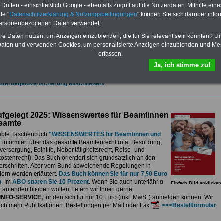
et.
Sie können Sie zehn Taschenbücher und eBooks herunterladen, lesen
ritten - einschließlich Google - ebenfalls Zugriff auf die Nutzerdaten. Mithilfe eine
sdrucken:
Wissenswertes zum Beamtenrecht
, Besoldung, Versorgung,
te "
Datenschutzerklärung & Nutzungsbedingungen
" können Sie sich darüber infor
e sowie
Nebentätigkeitsrecht
, Tarifrecht, Berufseinstieg und Frauen im
personenbezogenen Daten verwendet.
ichen Dienst
>>>mehr Informationen
G Nachzahlung für alle Beamtinnen und Beamten des Bundes wegen
hre Daten nutzen, um Anzeigen einzublenden, die für Sie relevant sein könnten? U
gemessener Alimentation
aten und verwenden Cookies, um personalisierte Anzeigen einzublenden und Me
erfassen.
se 5-stellige Nachzahlungen für Beamtinnen & Beamte im Bund (mit Bahn,
elekom und Postbank) sowwie einigen Ländern durch die Neuordnung der
Ja, ich stimme zu!
gemessen Alimentation
>>>zur (Vor)Bestellung
 Sterbegeldverischerung abschließen!
fgelegt 2025: Wissenswertes für Beamtinnen
eamte
ebte Taschenbuch
"WISSENSWERTES für Beamtinnen und
"
informiert über das gesamte Beamtenrecht (u.a. Besoldung,
ersorgung, Beihilfe, Nebentätigkeitsrecht, Reise- und
stenrecht). Das Buch orientiert sich grundsätzlich an den
rschriften. Aber vom Bund abweichende Regelungen in
ern werden erläutert.
Das Buch können Sie für nur 7,50 Euro
n
. Im
ABO sparen Sie 10 Prozent
. Wenn Sie auch unterjährig
Einfach Bild anklicken
Laufenden bleiben wollen, liefern wir Ihnen gerne
INFO-SERVICE,
für den sich für nur 10 Euro (inkl. MwSt.) anmelden können Wir
och mehr Publilkationen. Bestellungen per Mail oder Fax
>>>Bestellformular