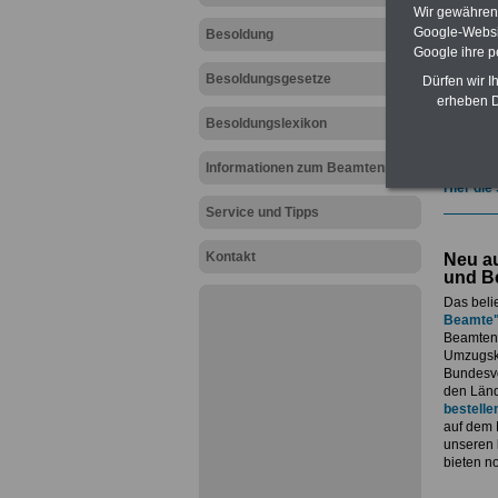
geeign
Wir gewähren D
und au
Google-Websi
Besoldung
Beihilf
Google ihre 
öffentl
Besoldungsgesetze
ACHTUN
Dürfen wir I
amtsan
erheben D
Teilwei
Besoldungslexikon
Post, T
amtsan
Informationen zum Beamtenrecht
Hier die
Service und Tipps
Kontakt
Neu au
und B
Das beli
Beamte
Beamtenv
Umzugsko
Bundesvo
den Länd
bestelle
auf dem 
unseren
bieten n