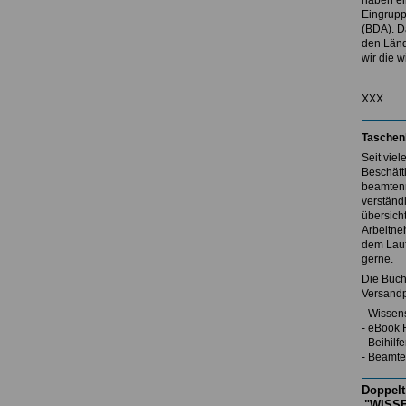
haben ei
Eingrupp
(BDA). D
den Länd
wir die w
XXX
Taschen
Seit vie
Beschäft
beamtenr
verständl
übersicht
Arbeitne
dem Lauf
gerne.
Die Büch
Versandp
- Wissen
- eBook 
- Beihil
- Beamte
Doppelt
"WISSE