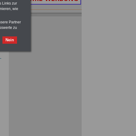
s Links zur
mieren, wie
Taschenbuch
Beihilferecht in
Bund und Ländern
nsere Partner
für nur 7,50 Euro
sswerte zu
Nein