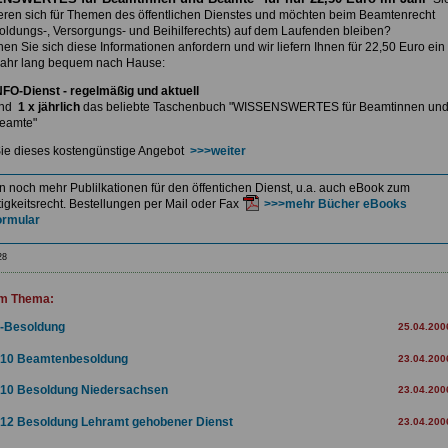
ieren sich für Themen des öffentlichen Dienstes und möchten beim Beamtenrecht
soldungs-, Versorgungs- und Beihilferechts) auf dem Laufenden bleiben?
nnen
Sie sich diese Informationen anfordern und wir liefern Ihnen
für 22,50 Euro ein
ahr lang bequem nach Hause:
NFO-Dienst - regelmäßig und aktuell
nd
1 x jährlich
das beliebte Taschenbuch
"WISSENSWERTES für Beamtinnen un
eamte"
ie dieses kostengünstige Angebot
>>>weiter
en noch mehr Publilkationen für den öffentichen Dienst, u.a. auch eBook zum
igkeitsrecht. Bestellungen per Mail oder Fax
>>>mehr Bücher eBooks
ormular
28
m Thema:
-Besoldung
25.04.200
10 Beamtenbesoldung
23.04.200
10 Besoldung Niedersachsen
23.04.200
12 Besoldung Lehramt gehobener Dienst
23.04.200