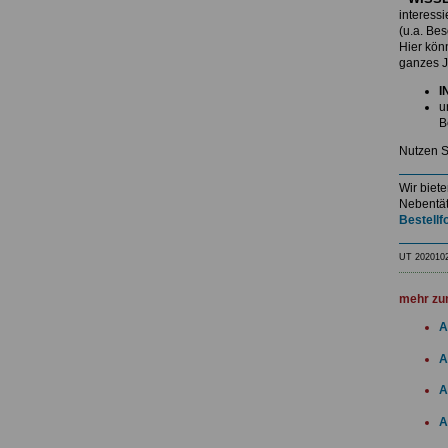
interess
(u.a. Be
Hier kö
ganzes J
I
u
B
Nutzen S
Wir biet
Nebentät
Bestellf
UT 202010
mehr zu
A
A
A
A