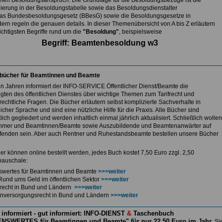
nen Besoldungsanspruch. Die Grundlage für die Besoldungsbezüge ist die
ierung in der Besoldungstabelle sowie das Besoldungsdienstalter
as Bundesbesoldungsgesetz (BBesG) sowie die Besoldungsgesetze in
ern regeln die genauen details. In dieser Themenübersicht von A bis Z erläutern
ichtigsten Begriffe rund um die
"Besoldung"
, beispielsweise
Begriff: Beamtenbesoldung w3
bücher für Beamtinnen und Beamte
len Jahren informiert der INFO-SERVICE Öffentlicher Dienst/Beamte die
igten des öffentlichen Dienstes über wichtige Themen zum Tarifrecht und
echtliche Fragen. Die Bücher erläutern selbst komplizierte Sachverhalte in
icher Sprache und sind eine nützliche Hilfe für die Praxis. Alle Bücher sind
lich gegliedert und werden inhaltlich einmal jährlich aktualisiert. Schließlich wollen
hmer und Beamtinnen/Beamte sowie Auszubildende und Beamtenanwärter auf
enden sein. Aber auch Rentner und Ruhestandsbeamte bestellen unsere Bücher
er können online bestellt werden, jedes Buch kostet 7,50 Euro zzgl. 2,50
auschale:
swertes für Beamtinnen und Beamte
>>>weiter
Rund ums Geld im öffentlichen Sektor
>>>weiter
ferecht in Bund und Ländern
>>>weiter
nversorgungsrecht in Bund und Ländern
>>>weiter
 informiert - gut informiert: INFO-DIENST
&
Taschenbuch
NSWERTES für Beamtinnen und Beamte" für nur 22,50 Euro im Jahr
Si