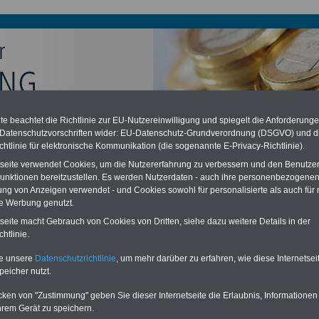
e beachtet die Richtlinie zur EU-Nutzereinwilligung und spiegelt die Anforderung
chzahlung auch für Ruhestandsbeamte (zu geringe Alimentation)
 Datenschutzvorschriften wider: EU-Datenschutz-Grundverordnung (DSGVO) und d
desverfassungsgericht hat die Berliner Landesbesoldung für verfassungs-
chtlinie für elektronische Kommunikation (die sogenannte E-Privacy-Richtlinie).
rklärt (Berlin muss bis
März 2027 eine Neuregelung der Besoldung
eßen). Auch beim Bund (Beamte & Ruhestandsbeamte) gibt es teilweise
tseite verwendet Cookies, um die Nutzererfahrung zu verbessern und den Benutze
chzahlungen (Medienberichten zufolge liegt diese für
alle (!) Beamte
unktionen bereitzustellen. Es werden Nutzerdaten - auch ihre personenbezogenen
n mind.
3.000 und 13.000 Euro
, Der INFO-SERVICE gibt hierzu eine
ung von Anzeigen verwendet - und Cookies sowohl für personalisierte als auch für 
re heraus, die unmittelbar nach dem Beschluss des Gesetzentwurfs der
te Werbung genutzt.
gierung vorgelegt wird (im II. Quartal.2026 >>>
zur (Vor)Bestellung der
re
.
tseite macht Gebrauch von Cookies von Dritten, siehe dazu weitere Details in der
htlinie.
te unsere
Datenschutzrichtlinie
, um mehr darüber zu erfahren, wie diese Internetse
enbesoldung w3
peicher nutzt.
cken von "Zustimmung" geben Sie dieser Internetseite die Erlaubnis, Informationen
ERVICE:
Zehn OnlineBücher & eBooks für den Öffentlichen Dienst oder
hrem Gerät zu speichern.
zum Komplettpreis von 15 Euro im Jahr -
auch für Landesbeamte