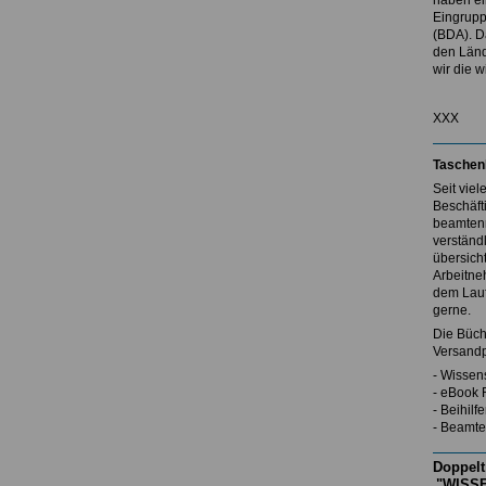
haben ei
Eingrupp
(BDA). D
den Länd
wir die w
XXX
Taschen
Seit vie
Beschäft
beamtenr
verständl
übersicht
Arbeitne
dem Lauf
gerne.
Die Büch
Versandp
- Wissen
- eBook 
- Beihil
- Beamte
Doppelt
"WISSE