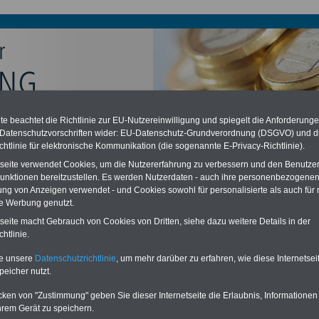
e beachtet die Richtlinie zur EU-Nutzereinwilligung und spiegelt die Anforderung
chzahlung auch für Ruhestandsbeamte (zu geringe Alimentation)
 Datenschutzvorschriften wider: EU-Datenschutz-Grundverordnung (DSGVO) und d
desverfassungsgericht hat die Berliner Landesbesoldung für verfassungs-
chtlinie für elektronische Kommunikation (die sogenannte E-Privacy-Richtlinie).
rklärt (Berlin muss bis
März 2027 eine Neuregelung der Besoldung
eßen). Auch beim Bund (Beamte & Ruhestandsbeamte) gibt es teilweise
tseite verwendet Cookies, um die Nutzererfahrung zu verbessern und den Benutze
chzahlungen (Medienberichten zufolge liegt diese für
alle (!) Beamte
unktionen bereitzustellen. Es werden Nutzerdaten - auch ihre personenbezogenen
n mind.
3.000 und 13.000 Euro
, Der INFO-SERVICE gibt hierzu eine
ung von Anzeigen verwendet - und Cookies sowohl für personalisierte als auch für 
re heraus, die unmittelbar nach dem Beschluss des Gesetzentwurfs der
te Werbung genutzt.
gierung vorgelegt wird (im II. Quartal.2026 >>>
zur (Vor)Bestellung der
re
.
tseite macht Gebrauch von Cookies von Dritten, siehe dazu weitere Details in der
htlinie.
te unsere
Datenschutzrichtlinie
, um mehr darüber zu erfahren, wie diese Internetse
enbesoldung b
peicher nutzt.
cken von "Zustimmung" geben Sie dieser Internetseite die Erlaubnis, Informationen
ERVICE:
Zehn OnlineBücher & eBooks für den Öffentlichen Dienst oder
hrem Gerät zu speichern.
zum Komplettpreis von 15 Euro im Jahr -
auch für Landesbeamte