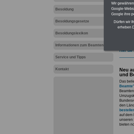
geeign
Wir gewähren D
und au
Google-Websi
Besoldung
Beihilf
Google ihre 
öffentl
Besoldungsgesetze
ACHTUN
Dürfen wir I
amtsan
erheben D
Teilwei
Besoldungslexikon
Post, T
amtsan
Informationen zum Beamtenrecht
Hier die
Service und Tipps
Kontakt
Neu au
und B
Das beli
Beamte
Beamtenv
Umzugsko
Bundesvo
den Länd
bestelle
auf dem 
unseren
bieten n