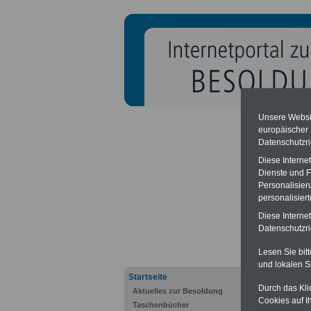
Unsere Websit
Hohe Na
europäischer
Das Bun
Datenschutzri
widrig e
beschli
Diese Interne
hohe Na
Dienste und F
zwische
Personalisier
Broschü
personalisier
Bundesre
Broschü
Diese Interne
Datenschutzric
Lesen Sie bit
Beamt
und lokalen S
Startseite
Durch das Kli
PDF-S
Aktuelles zur Besoldung
Cookies auf I
Beamte 
Taschenbücher